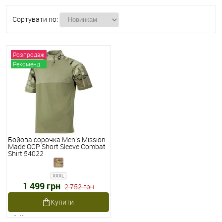
Сортувати по:
Розпродаж
Рекоменд.
Бойова сорочка Men's Mission
Made OCP Short Sleeve Combat
Shirt 54022
XXXL
1 499 грн
2 752 грн
Купити
Наявне