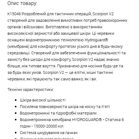
Опис товару:
K15046 Розроблений для тактичних операцій, Scorpion V2
створений для задоволення вимогливих потреб правоохоронних
органів і військових. Виготовлено з використанням
високоякісної зернистої або замшевої шкіри. Ці черевики
оснащені водонепроникною технологією Hydroguard®
(мембрана) для комфорту протягом усього дня в будь-якому
середовищі. Створений для забезпечення функціональності та
захисту без шкоди для комфорту, Scorpion V2 надає значно
більше, ніж типове взуття. Призначено для носіння будь-де та
за будь яких умов. Scorpion V2 — це елітні, міцні тактичні
черевики, які працюють так само важко, як і ви.
Технічні характеристики
Шкіра високої щільності
Посилена повнозерниста шкіра на носку та п’яті
Водонепроникні та
гідрофобні
матеріали
Водонепроникна мембрана HYDROGUARD® - Статика 6
годин - 15000-20000 кіл
Система шнурування на гачках