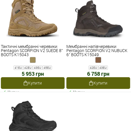
Тактичні мембранні черевики
Мембранні напівчеревики
Pentagon SCORPION V2 SUEDE 8''
Pentagon SCORPION V2 NUBUCK
BOOTS K15043
6'' BOOTS K15049
41EU
42EU
43EU
45EU
42EU
43EU
5 953 грн
6 758 грн
Купити
Купити
Наявне
Наявне