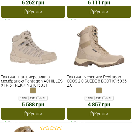
6 262 грн
6 111 грн
Купити
Купити
Наявне
Наявне
Тактичні напівчеревики з
Тактичні черевики Pentagon
мембраною Pentagon ACHILLES
ODOS 2.0 SUEDE 8 BOOT K15036-
XTR 6 TREKKING K15031
2.0
42EU
43EU
44EU
42EU
43EU
44EU
5 588 грн
4 857 грн
Купити
Купити
Наявне
Наявне