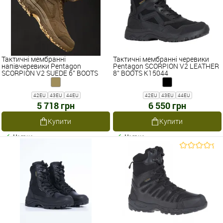
Тактичні мембранні
Тактичні мембранні черевики
напівчеревики Pentagon
Pentagon SCORPION V2 LEATHER
SCORPION V2 SUEDE 6'' BOOTS
8'' BOOTS K15044
K15045
42EU
43EU
44EU
42EU
43EU
44EU
5 718 грн
6 550 грн
Купити
Купити
Наявне
Наявне