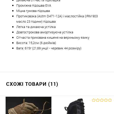
Дихаюча сітчаста підкладка
Проміжна підошва EVA
Міцна гумова підошва
Протиковзка (Astm D471-12A) і маслостійка (IRM 903
масло 23 години) підошва
Легка та дихаюча устілка
Довгострокова амортизуюча устілка
Сітчаста прихована кишеня на верхньому язику
Висота: 15,2см (6 дюймів)
Вага: 615г (21,69 унції - черевик 44 розміру)
СХОЖІ ТОВАРИ (11)