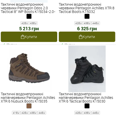
Тактичні водонепроникні
Тактичні водонепроникні
черевики Pentagon Odos 2.0
черевики Pentagon Achilles XTR 8
Tactical 8'' WP Boots K15034-2.0-
Tactical Boots K15032
WP
42EU
43EU
42EU
43EU
44EU
5 213 грн
6 325 грн
Купити
Купити
Наявне
Наявне
Тактичні водонепроникні
Тактичні водонепроникні
напівчеревики Pentagon Achilles
напівчеревики Pentagon Achilles
XTR 6 Nubuck Boots K15035
XTR 6 Tactical Boots K15030
41EU
42EU
43EU
44EU
42EU
43EU
44EU