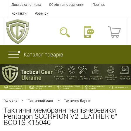
Доставка і оплата
Обмін та повернення
Про нас
Контакти
Розміри
Каталог товарів
•
•
Головна
Тактичний одяг
Тактичне Взуття
Тактичні мембранні напівчеревики
Pentagon SCORPION V2 LEATHER 6''
BOOTS K15046