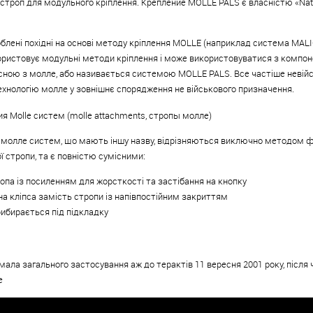
троп для модульного кріплення. Крепление MOLLE PALS є власністю «Nati
блені похідні на основі методу кріплення MOLLE (наприклад система MALI
ористовує модульні методи кріплення і може використовуватися з компо
сною з молле, або називається системою MOLLE PALS. Все частіше невійс
хнологію молле у зовнішнє спорядження не військового призначення.
я Molle систем (molle attachments, стропы молле)
молле систем, що мають іншу назву, відрізняються виключно методом фік
 стропи, та є повністю сумісними:
ропа із посиленням для жорсткості та застібання на кнопку
на кліпса замість стропи із напівпостійним закриттям
рибирається під підкладку
имала загального застосування аж до терактів 11 вересня 2001 року, після
е