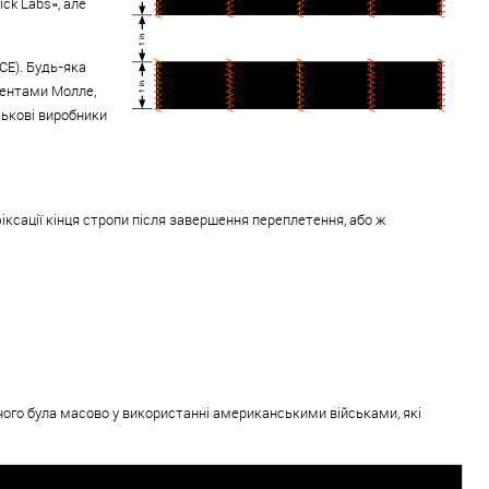
ck Labs», але
CE). Будь-яка
нентами Молле,
ькові виробники
сації кінця стропи після завершення переплетення, або ж
 чого була масово у використанні американськими військами, які