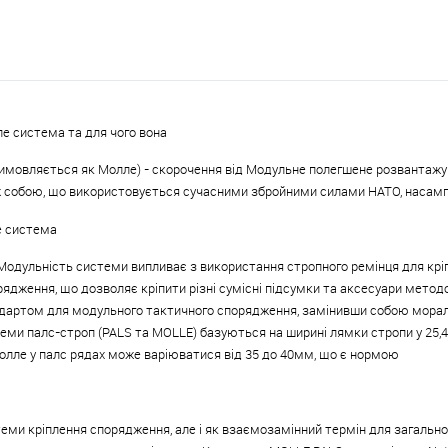
е система та для чого вона
имовляється як Молле) - скорочення від Модульне полегшене розвантажу
 собою, що використовується сучасними збройними силами НАТО, насам
е система
одульність системи випливає з використання стропного ремінця для кріпл
ядження, що дозволяє кріпити різні сумісні підсумки та аксесуари методо
артом для модульного тактичного спорядження, замінивши собою мораль
ми палс-строп (PALS та MOLLE) базуються на ширині лямки стропи у 25,4 
молле у палс рядах може варіюватися від 35 до 40мм, що є нормою
еми кріплення спорядження, але і як взаємозамінний термін для загальног