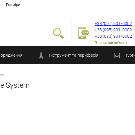
Розміри
+38 (097) 901-0002
+38 (095) 901-0002
+38 (073) 901-0002
Зворотній зв'язок
порядження
Інструмент та периферія
Тури
tem
le System