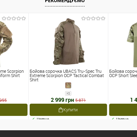
РЕКОМЕНДУЄМО
eme Scorpion
Бойова сорочка UBACS Tru-Spec Tru
Бойова сороч
iform Shirt
Extreme Scorpion OCP Tactical Combat
OCP Short Sle
Shirt
XS
2 999 грн
1 
 955
5 871
Купити
Наявне
Наявне