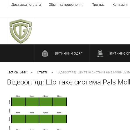
Доставка і оплата
Обмін та повернення
Про нас
Контакти
Тактичний одяг
Тактичне с
•
•
Tactical Gear
Статті
Відеоогляд: Що таке система Pals Molle Sys
Відеоогляд: Що таке система Pals Mol