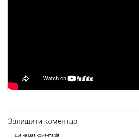
Відеоогляд: Табірний польовий ніж із ліхтарем SOG Bladelight 5
Залишити коментар
Ще не має коментарів.