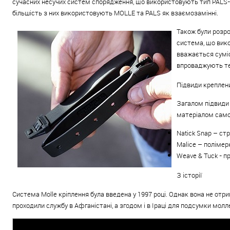
сучасних несучих систем спорядження, що використовують тип PALS-с
більшість з них використовують MOLLE та PALS як взаємозамінні.
Також були розро
система, що вик
вважається сумі
впроваджують те
Підвиди креплени
Загалом підвиди 
матеріалом самої
Natick Snap – ст
Malice – полімер
Weave & Tuck - п
З історії
Система Molle кріплення була введена у 1997 році. Однак вона не отр
проходили службу в Афганістані, а згодом і в Іраці для подсумки молл