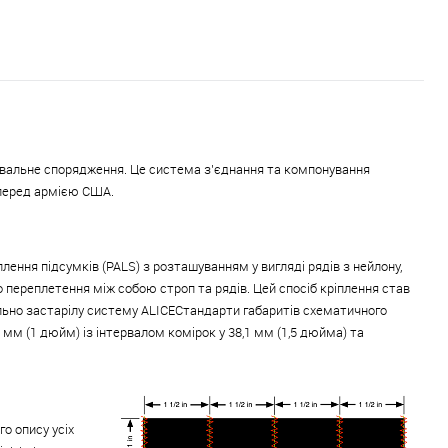
вальне спорядження. Це система з’єднання та компонування
перед армією США.
ення підсумків (PALS) з розташуванням у вигляді рядів з нейлону,
 переплетення між собою строп та рядів. Цей спосіб кріплення став
но застарілу систему ALICEСтандарти габаритів схематичного
мм (1 дюйм) із інтервалом комірок у 38,1 мм (1,5 дюйма) та
о опису усіх