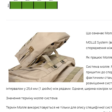
Що означає Молл
MOLLE System (в
спорядження між
Як працює Молл
Система молле. М
пришитих до спор
фактичним станд
розміщення систе
інтервалом у 25,4 мм (1 дюйм) між рядами. Одначе, ширина комірок 
Значення терміну молле-система
Термін Молле використовується не тільки для опису специфічної сист