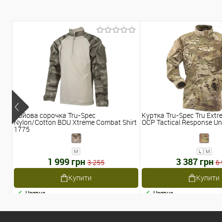
Бойова сорочка Tru-Spec
Куртка Tru-Spec Tru Extr
Nylon/Cotton BDU Xtreme Combat Shirt
OCP Tactical Response Un
1775
M
L
M
1 999 грн
3 387 грн
3 255
6
Купити
Купити
Наявне
Наявне