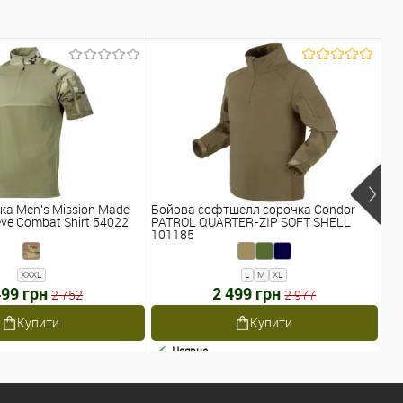
ка Men's Mission Made
Бойова софтшелл сорочка Condor
Ме
eve Combat Shirt 54022
PATROL QUARTER-ZIP SOFT SHELL
AT
101185
XXXL
L
M
XL
499 грн
2 499 грн
Ві
2 752
2 977
Купити
Купити
Наявне