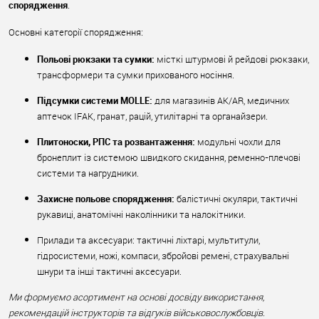
спорядження
.
Основні категорії спорядження:
Польові рюкзаки та сумки:
місткі штурмові й рейдові рюкзаки,
трансформери та сумки прихованого носіння.
Підсумки системи MOLLE:
для магазинів АК/AR, медичних
аптечок IFAK, гранат, рацій, утилітарні та органайзери.
Плитоноски, РПС та розвантаження:
модульні чохли для
бронеплит із системою швидкого скидання, ременно-плечові
системи та нагрудники.
Захисне польове спорядження:
балістичні окуляри, тактичні
рукавиці, анатомічні наколінники та налокітники.
Прилади та аксесуари: тактичні ліхтарі, мультитули,
гідросистеми, ножі, компаси, збройові ремені, страхувальні
шнури та інші тактичні аксесуари.
Ми формуємо асортимент на основі досвіду використання,
рекомендацій інструкторів та відгуків військовослужбовців.