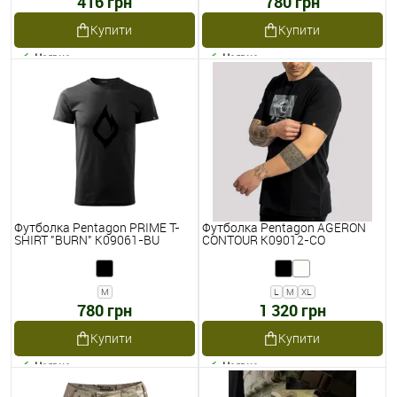
416 грн
780 грн
Купити
Купити
Наявне
Наявне
Футболка Pentagon PRIME T-
Футболка Pentagon AGERON
SHIRT "BURN" K09061-BU
CONTOUR K09012-CO
M
L
M
XL
780 грн
1 320 грн
Купити
Купити
Наявне
Наявне