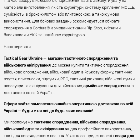
Під час вибору військового спорядження варто звернути увагу на
матеріали виготовлення, якість фурнітури, систему кріплення MOLLE,
сумісність із бронежилетом або плитоноскою, а також умови
використання. Для бойових завдань рекомендується обирати
спорядження з Cordura®, армованих тканин Rip-Stop, якісними
блискавками YKK та надійною фурнітурою.
Наші переваги
Tactical Gear Ukraine — магазин тактичного спорядження та
військового екіпірування
, де можна купити тактичне спорядження,
військове спорядження, військовий одяг, військову форму, тактичне
взуття, плитоноски, підсумки, РПС, тактичні рюкзаки, військові сумки,
аксесуари та екіпірування для військових,
армійське спорядження
із
доставкою по всій Україні.
Оформлюйте замовлення онлайн з оперативною доставкою по всій
Україні — будьте готові до будь-яких викликів!
Ми пропонуємо
тактичне спорядження, військове спорядження,
військовий одяг та екіпірування
як для професійного використання,
так і для повсякденного носіння. У каталозі представлені
товари для