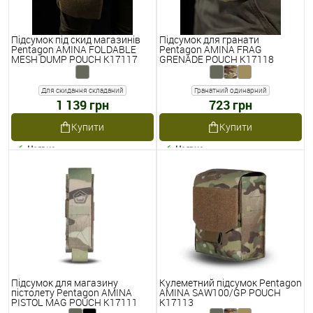
Підсумок під скид магазинів
Підсумок для гранати
Pentagon AMINA FOLDABLE
Pentagon AMINA FRAG
MESH DUMP POUCH K17117
GRENADE POUCH K17118
Для скидання складаний
Гранатний одинарний
1 139 грн
723 грн
Купити
Купити
Наявне
Наявне
Підсумок для магазину
Кулеметний підсумок Pentagon
пістолету Pentagon AMINA
AMINA SAW100/GP POUCH
PISTOL MAG POUCH K17111
K17113