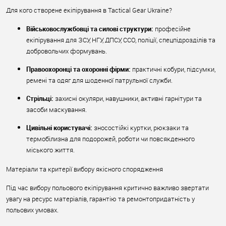
Для кого створене екіпірування в Tactical Gear Ukraine?
Військовослужбовці та силові структури:
професійне
екіпірування для ЗСУ, НГУ, ДПСУ, ССО, поліції, спецпідрозділів та
добровольчих формувань.
Правоохоронці та охоронні фірми:
практичні кобури, підсумки,
ремені та одяг для щоденної патрульної служби.
Стрільці:
захисні окуляри, навушники, активні гарнітури та
засоби маскування.
Цивільні користувачі:
зносостійкі куртки, рюкзаки та
термобілизна для подорожей, роботи чи повсякденного
міського життя.
Матеріали та критерії вибору якісного спорядження
Під час вибору польового екіпірування критично важливо звертати
увагу на ресурс матеріалів, гарантію та ремонтопридатність у
польових умовах.