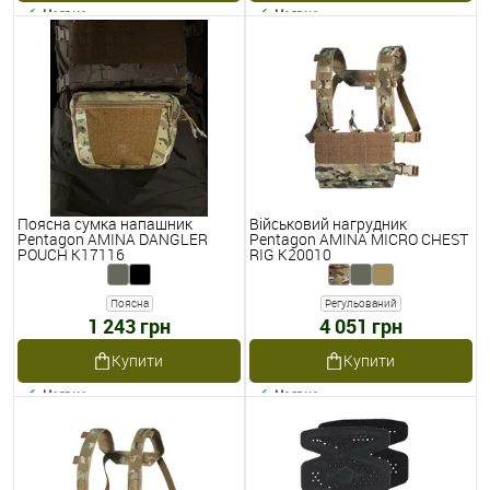
Наявне
Наявне
Поясна сумка напашник
Військовий нагрудник
Pentagon AMINA DANGLER
Pentagon AMINA MICRO CHEST
POUCH K17116
RIG K20010
Поясна
Регульований
1 243 грн
4 051 грн
Купити
Купити
Наявне
Наявне