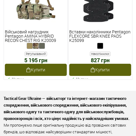
Військовий нагрудник
Вставки наколінники Pentagon
Pentagon AMINA HYBRID
FLEXCORE SBR KNEE PADS
RECON CHEST RIG K20009
K25099
Регульований
Наколінники
5 195 грн
827 грн
Купити
Купити
Наявне
Наявне
Tactical Gear Ukraine — військторг та інтернет-магазин тактичного
спорядження, військового спорядження, військового екіпірування,
військового одягу та тактичного одягу для військовослужбовців,
правоохоронців і всіх, хто цінує надійність у найскладніших умовах.
Ми пропонуємо лише оригінальну продукцію від провідних світових
брендів, що відповідає найсуворішим стандартам міцності,