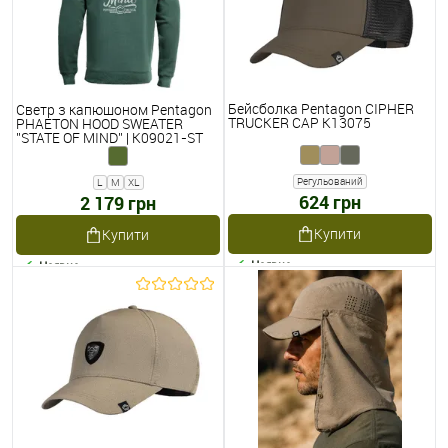
Бейсболка Pentagon CIPHER
Светр з капюшоном Pentagon
TRUCKER CAP K13075
PHAETON HOOD SWEATER
''STATE OF MIND'' | K09021-ST
Регульований
L
M
XL
624 грн
2 179 грн
Купити
Купити
Наявне
Наявне