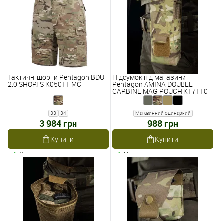
Тактичні шорти Pentagon BDU
Підсумок під магазини
2.0 SHORTS K05011 MC
Pentagon AMINA DOUBLE
CARBINE MAG POUCH K17110
33
34
Магазинний одинарний
3 984 грн
988 грн
Купити
Купити
Наявне
Наявне