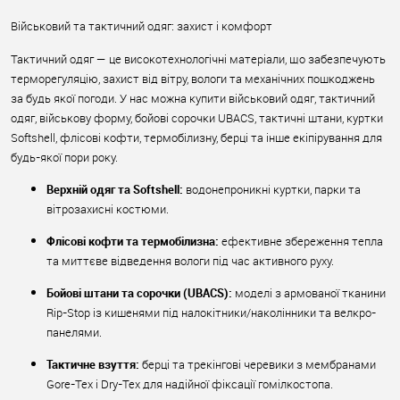
Військовий та тактичний одяг: захист і комфорт
Тактичний одяг — це високотехнологічні матеріали, що забезпечують
терморегуляцію, захист від вітру, вологи та механічних пошкоджень
за будь якої погоди. У нас можна купити військовий одяг, тактичний
одяг, військову форму, бойові сорочки UBACS, тактичні штани, куртки
Softshell, флісові кофти, термобілизну, берці та інше екіпірування для
будь-якої пори року.
Верхній одяг та Softshell:
водонепроникні куртки, парки та
вітрозахисні костюми.
Флісові кофти та термобілизна:
ефективне збереження тепла
та миттєве відведення вологи під час активного руху.
Бойові штани та сорочки (UBACS):
моделі з армованої тканини
Rip-Stop із кишенями під налокітники/наколінники та велкро-
панелями.
Тактичне взуття:
берці та трекінгові черевики з мембранами
Gore-Tex і Dry-Tex для надійної фіксації гомілкостопа.