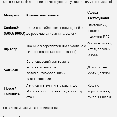
Основні матеріали, що використовуються у тактичному спорядженні
Сфера
Матеріал
Ключові властивості
застосування
Плитоноски,
Cordura®
Надміцна нейлонова тканина, стійка
рюкзаки,
(500D/1000D)
до розривів, стирання та вологи
підсумки, РПС
Формені штани,
Тканина з переплетенням армованою
Rip-Stop
кітелі, сорочки
ниткою (запобігає роздиранню)
UBACS
Багатошаровий матеріал із
вітрозахисними та
Демісезонні
SoftShell
водовідштовхувальними
куртки, брюки
властивостями.
Легкі синтетичні утеплювачі, що
Кофти,
Fleece /
зберігають тепло навіть у вологому
термобілизна,
Thinsulate™
стані
рукавиці, шапки
Як вибрати тактичне спорядження