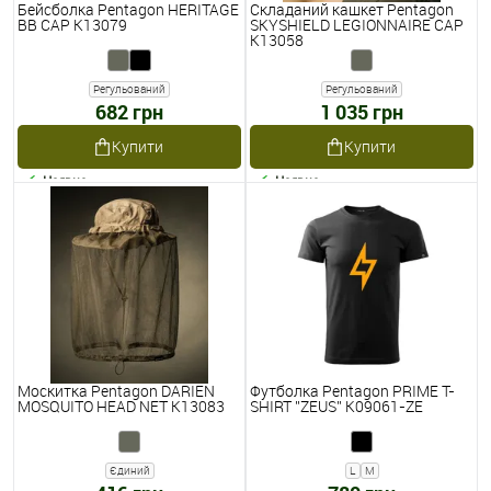
Бейсболка Pentagon HERITAGE
Складаний кашкет Pentagon
BB CAP K13079
SKYSHIELD LEGIONNAIRE CAP
K13058
Регульований
Регульований
682 грн
1 035 грн
Купити
Купити
Наявне
Наявне
Москитка Pentagon DARIEN
Футболка Pentagon PRIME T-
MOSQUITO HEAD NET K13083
SHIRT ''ZEUS'' K09061-ZE
Єдиний
L
M