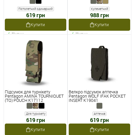
Пістолетний одинарний
Кулеметний
619 грн
988 грн
Купити
Купити
Наявне
Наявне
Підсумок для турнікету
Велкро підсумок аптечка
Pentagon AMINA TOURNIQUET
Pentagon WOLF IFAK POCKET
(TQ) POUCH K17112
INSERT K19041
Для турнікету
Аптечка
619 грн
619 грн
Купити
Купити