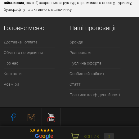
військових
, поліції, охоронних структур, стрілецького спорту, туризму,
бушкрафту та активного відпочинку.
Головне меню
Наші пропозиції
Доставка і оплата
Бренди
Обмін та повернення
Розпродажі
Про нас
Публічна оферта
Контакти
Особистий кабінет
Розміри
Статті
Політика конфіденційності
КОШИК
0