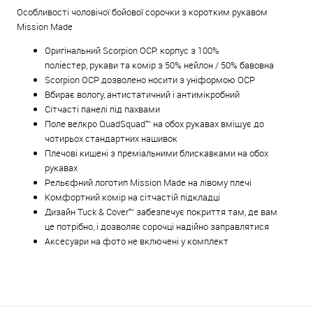
Особливості чоловічої бойової сорочки з коротким рукавом
Mission Made
Оригінальний Scorpion OCP: корпус з 100%
поліестер,
рукави та комір з
50% нейлон / 50% бавовна
Scorpion OCP дозволено носити з уніформою OCP
Вбирає вологу, антистатичний і антимікробний
Сітчасті панелі під пахвами
Поле велкро QuadSquad™ на обох рукавах вміщує до
чотирьох стандартних нашивок
Плечові кишені з преміальними блискавками на обох
рукавах
Рельєфний логотип Mission Made на лівому плечі
Комфортний комір на сітчастій підкладці
Дизайн Tuck & Cover™ забезпечує покриття там, де вам
це потрібно, і дозволяє сорочці надійно заправлятися
Аксесуари на фото не включені у комплект