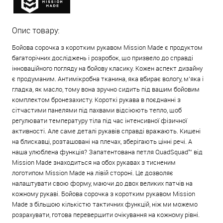
Опис товару:
Бойова сорочка з коротким рукавом Mission Made є продуктом
багаторічних досліджень і розробок, що призвело до справді
інноваційного погляду на бойову класику. Кожен аспект дизайну
є продуманим. Антимікробна тканина, яка вбирає вологу, м’яка і
гладка, як масло, тому вона зручно сидить під вашим бойовим
комплектом бронезахисту. Короткі рукава в поєднанні з
сітчастими панелями під пахвами відсіюють тепло, щоб
регулювати температуру тіла під час інтенсивної фізичної
активності. Але саме деталі рукавів справді вражають. Кишені
на блискавці, розташовані на плечах, зберігають цінні речі. А
наша улюблена функція? Запатентована петля QuadSquad™ від
Mission Made знаходиться на обох рукавах з тисненим
логотипом Mission Made на лівій стороні. Це дозволяє
налаштувати свою форму, маючи до двох великих патчів на
кожному рукаві. Бойова сорочка з коротким рукавом Mission
Made з більшою кількістю тактичних функцій, ніж ми можемо
розрахувати, готова перевершити очікування на кожному рівні.