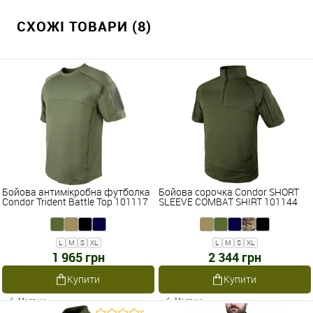
СХОЖІ ТОВАРИ (8)
Бойова антимікробна футболка
Бойова сорочка Condor SHORT
Condor Trident Battle Top 101117
SLEEVE COMBAT SHIRT 101144
L
M
S
XL
L
M
S
XL
1 965 грн
2 344 грн
Купити
Купити
Наявне
Наявне