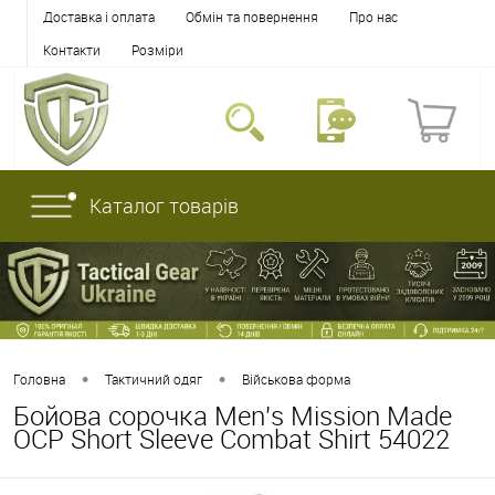
Доставка і оплата
Обмін та повернення
Про нас
Контакти
Розміри
Каталог товарів
•
•
Головна
Тактичний одяг
Військова форма
Бойова сорочка Men's Mission Made
OCP Short Sleeve Combat Shirt 54022