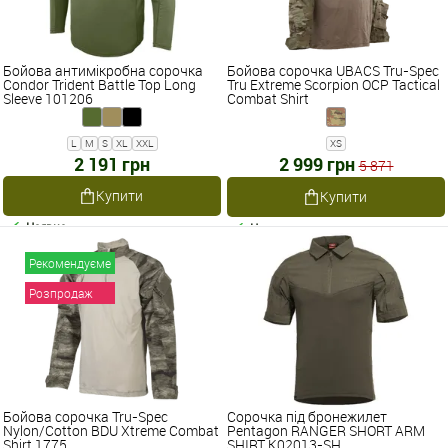
Бойова антимікробна сорочка
Бойова сорочка UBACS Tru-Spec
Condor Trident Battle Top Long
Tru Extreme Scorpion OCP Tactical
Sleeve 101206
Combat Shirt
L
M
S
XL
XXL
XS
2 191 грн
2 999 грн
5 871
Купити
Купити
Наявне
Наявне
Рекомендуєме
Розпродаж
Бойова сорочка Tru-Spec
Сорочка під бронежилет
Nylon/Cotton BDU Xtreme Combat
Pentagon RANGER SHORT ARM
Shirt 1775
SHIRT K02013-SH