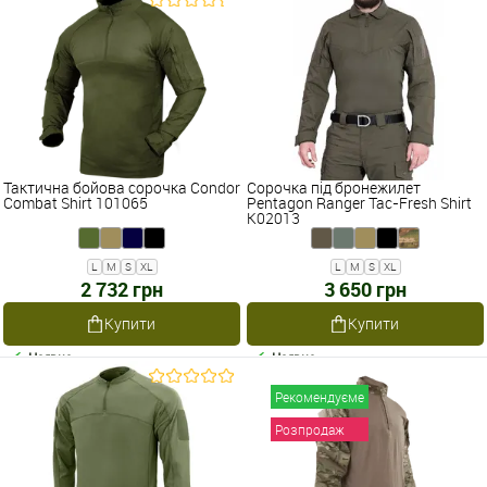
Тактична бойова сорочка Condor
Сорочка під бронежилет
Combat Shirt 101065
Pentagon Ranger Tac-Fresh Shirt
K02013
L
M
S
XL
L
M
S
XL
2 732 грн
3 650 грн
Купити
Купити
Наявне
Наявне
Рекомендуєме
Розпродаж