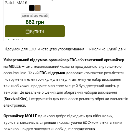
Patch MA16
Органайзер малий
862 грн
Купити
Наявне
Підсумок для EDC: мистецтво упорядкування — ніколи не шукай двічі
Універсальний підсумок-органайзер EDC
або
тактичний органайзер
на MOLLE
— це спеціалізований чохол із продуманою внутрішньою
організацією. Такий
EDC-підсумок
дозволяє компактно розмістити
інструменти, електроніку, мультитули, аптечку чи набір виживання
так, щоб кожен предмет мав своє місце й був доступний навіть у
темряві. Це ідеальне рішення для зберігання наборів виживання
(
Survival Kits
), інструментів для польового ремонту зброї чи елементів
електроніки.
Органайзер MOLLE
однаково добре підходить для військових,
туристів, мисливців, стрільців і користувачів EDC-комплектів, яким
важливо швидко знаходити необхідне спорядження.