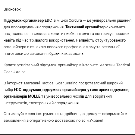
Висновок
Підсумок-органайзер EDC
із міцної Cordura — це універсальне рішення
для впорядкування спорядження.
Тактичний органайзер
економить
час, дозволяє швидко знаходити необхідні речі та підтримує порядок
навіть під час тривалого використання. Наявність структурованого
органайзера є ознакою високого професіоналізму та ретельної
підготовки до виконання будь-яких завдань.
Купити утилітарний підсумок-органайзер в інтернет-магазині Tactical
Gear Ukraine
В інтернет-магазині Tactical Gear Ukraine представлений широкий
вибір
EDC-підсумків
,
підсумків-органайзерів
,
утилітарних підсумків
,
органайзерів MOLLE
та універсальних чохлів для зберігання
інструментів, електроніки й спорядження.
Оптимізуйте свої інструменти та дрібниці до ідеалу — оформлюйте
замовлення з оперативною доставкою по всій Україні!