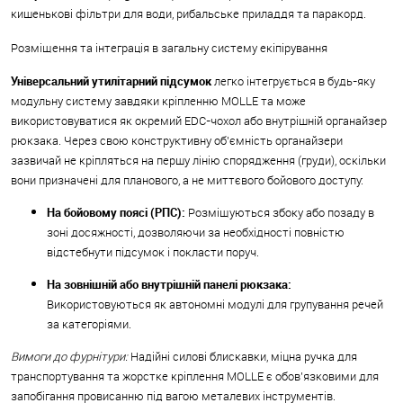
кишенькові фільтри для води, рибальське приладдя та паракорд.
Розміщення та інтеграція в загальну систему екіпірування
Універсальний утилітарний підсумок
легко інтегрується в будь-яку
модульну систему завдяки кріпленню MOLLE та може
використовуватися як окремий EDC-чохол або внутрішній органайзер
рюкзака. Через свою конструктивну об'ємність органайзери
зазвичай не кріпляться на першу лінію спорядження (груди), оскільки
вони призначені для планового, а не миттєвого бойового доступу:
На бойовому поясі (РПС):
Розміщуються збоку або позаду в
зоні досяжності, дозволяючи за необхідності повністю
відстебнути підсумок і покласти поруч.
На зовнішній або внутрішній панелі рюкзака:
Використовуються як автономні модулі для групування речей
за категоріями.
Вимоги до фурнітури:
Надійні силові блискавки, міцна ручка для
транспортування та жорстке кріплення MOLLE є обов'язковими для
запобігання провисанню під вагою металевих інструментів.