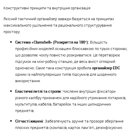
Конструктивні принципи та внутрішня організація
Якісний тактичний органайзер завжди базується на принципах
максимального ущільнення та раціонального структурування
простору:
Система «Clamshell» (Розкриття на 180°):
Більшість
професійних моделей оснащені блискавкою по трьох сторонах,
що дозволяє чохлу повністю розкриватися. Це перетворює
підсумок на міні-робочу станцію, де весь вміст оглядний
одночасно. Саме така конструкція зробила
органайзер EDC
одним із найпопулярніших типів підсумків для щоденного
використання.
Еластичні петлі та стропи:
Численні внутрішні фіксатори
різного калібру призначені для надійного утримання ліхтариків,
мультитулів, кабелів, батарейок та інших циліндричних
предметів.
Сітчасті кишені:
Забезпечують зручне та прозоре зберігання
плоских предметів (компасів, карток пам'яті, дезінфікуючих