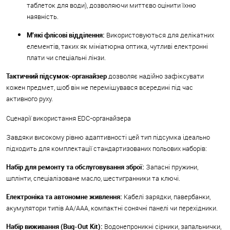
таблеток для води), дозволяючи миттєво оцінити їхню
наявність.
М'які флісові відділення:
Використовуються для делікатних
елементів, таких як мініатюрна оптика, чутливі електронні
плати чи спеціальні лінзи.
Тактичний підсумок-органайзер
дозволяє надійно зафіксувати
кожен предмет, щоб він не переміщувався всередині під час
активного руху.
Сценарії використання EDC-органайзера
Завдяки високому рівню адаптивності цей тип підсумка ідеально
підходить для комплектації стандартизованих польових наборів:
Набір для ремонту та обслуговування зброї:
Запасні пружини,
шплінти, спеціалізоване масло, шестигранники та ключі.
Електроніка та автономне живлення:
Кабелі зарядки, павербанки,
акумулятори типів AA/AAA, компактні сонячні панелі чи перехідники.
Набір виживання (Bug-Out Kit):
Водонепроникні сірники, запальнички,