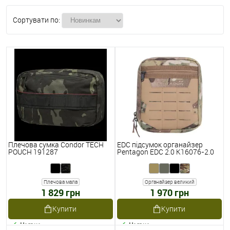
Сортувати по:
Плечова сумка Condor TECH
EDC підсумок органайзер
POUCH 191287
Pentagon EDC 2.0 K16076-2.0
Плечова мала
Органайзер великий
1 829 грн
1 970 грн
Купити
Купити
Наявне
Наявне