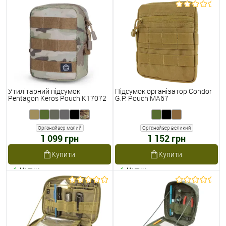
Утилітарний підсумок
Підсумок організатор Condor
Pentagon Keros Pouch K17072
G.P. Pouch MA67
Органайзер малий
Органайзер великий
1 099 грн
1 152 грн
Купити
Купити
Наявне
Наявне