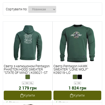
Сортувати по:
Светр з капюшоном Pentagon
Светр Pentagon HAWK
PHAETON HOOD SWEATER
SWEATER ''LONE WOLF''
''STATE OF MIND'' | K09021-ST
K09019-LO
L
M
XL
L
M
2 179 грн
1 824 грн
Купити
Купити
Наявне
Наявне