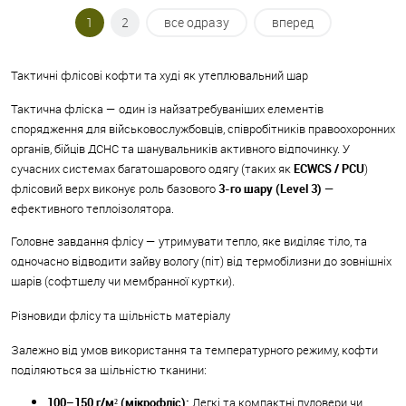
1
2
все одразу
вперед
Тактичні флісові кофти та худі як утеплювальний шар
Тактична фліска — один із найзатребуваніших елементів
спорядження для військовослужбовців, співробітників правоохоронних
органів, бійців ДСНС та шанувальників активного відпочинку. У
сучасних системах багатошарового одягу (таких як
ECWCS / PCU
)
флісовий верх виконує роль базового
3-го шару (Level 3)
—
ефективного теплоізолятора.
Головне завдання флісу — утримувати тепло, яке виділяє тіло, та
одночасно відводити зайву вологу (піт) від термобілизни до зовнішніх
шарів (софтшелу чи мембранної куртки).
Різновиди флісу та щільність матеріалу
Залежно від умов використання та температурного режиму, кофти
поділяються за щільністю тканини:
100–150 г/м² (мікрофліс):
Легкі та компактні пуловери чи