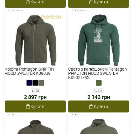
Купити
Купити
Наявне
Наявне
Кофта Pentagon GRIFFIN
Светр з капюшоном Pentagon
HOOD SWEATER K09039
PHAETON HOOD SWEATER
K09021-SS
L
M
L
M
2 897 грн
2 142 грн
Купити
Купити
Наявне
Наявне