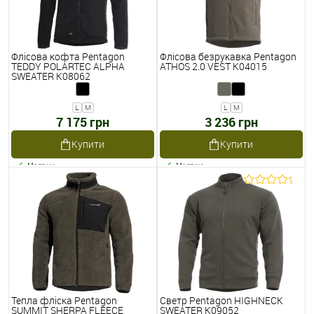
Флісова кофта Pentagon
Флісова безрукавка Pentagon
TEDDY POLARTEC ALPHA
ATHOS 2.0 VEST K04015
SWEATER K08062
L
M
L
M
7 175 грн
3 236 грн
Купити
Купити
Наявне
Наявне
Тепла фліска Pentagon
Светр Pentagon HIGHNECK
SUMMIT SHERPA FLEECE
SWEATER K09052