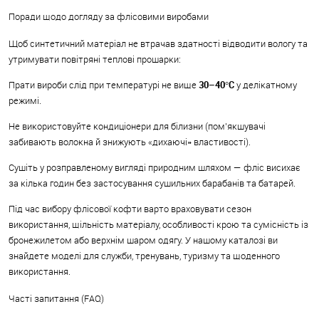
Поради щодо догляду за флісовими виробами
Щоб синтетичний матеріал не втрачав здатності відводити вологу та
утримувати повітряні теплові прошарки:
Прати вироби слід при температурі не вище
30–40°C
у делікатному
режимі.
Не використовуйте кондиціонери для білизни (пом'якшувачі
забивають волокна й знижують «дихаючі» властивості).
Сушіть у розправленому вигляді природним шляхом — фліс висихає
за кілька годин без застосування сушильних барабанів та батарей.
Під час вибору флісової кофти варто враховувати сезон
використання, щільність матеріалу, особливості крою та сумісність із
бронежилетом або верхнім шаром одягу. У нашому каталозі ви
знайдете моделі для служби, тренувань, туризму та щоденного
використання.
Часті запитання (FAQ)