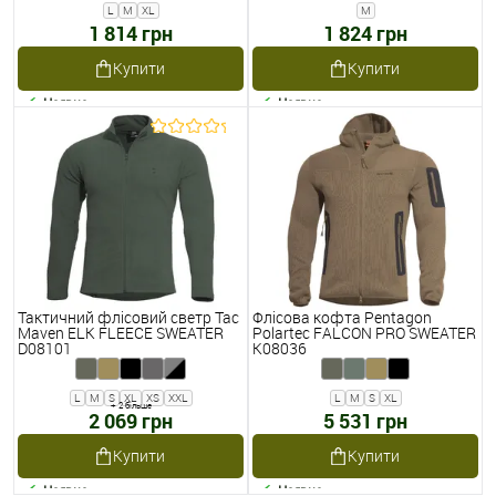
L
M
XL
M
1 814 грн
1 824 грн
Купити
Купити
Наявне
Наявне
Тактичний флісовий светр Tac
Флісова кофта Pentagon
Maven ELK FLEECE SWEATER
Polartec FALCON PRO SWEATER
D08101
K08036
L
M
S
XL
XS
XXL
L
M
S
XL
+ 2 більше
2 069 грн
5 531 грн
Купити
Купити
Наявне
Наявне