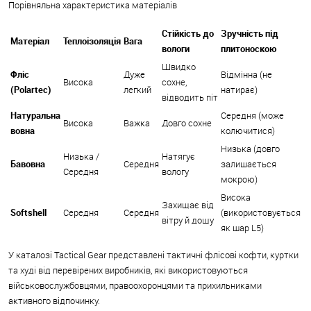
Порівняльна характеристика матеріалів
Стійкість до
Зручність під
Матеріал
Теплоізоляція
Вага
вологи
плитоноскою
Швидко
Фліс
Дуже
Відмінна (не
Висока
сохне,
(Polartec)
легкий
натирає)
відводить піт
Натуральна
Середня (може
Висока
Важка
Довго сохне
вовна
колючитися)
Низька (довго
Низька /
Натягує
Бавовна
Середня
залишається
Середня
вологу
мокрою)
Висока
Захищає від
Softshell
Середня
Середня
(використовується
вітру й дощу
як шар L5)
У каталозі Tactical Gear представлені тактичні флісові кофти, куртки
та худі від перевірених виробників, які використовуються
військовослужбовцями, правоохоронцями та прихильниками
активного відпочинку.