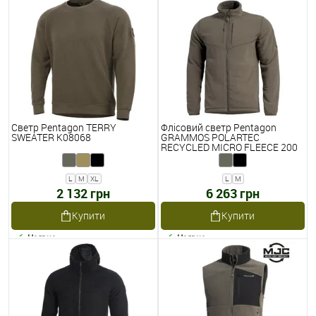
Светр Pentagon TERRY
Флісовий светр Pentagon
SWEATER K08068
GRAMMOS POLARTEC
RECYCLED MICRO FLEECE 200
K08066
L
M
XL
L
M
2 132 грн
6 263 грн
Купити
Купити
Наявне
Наявне