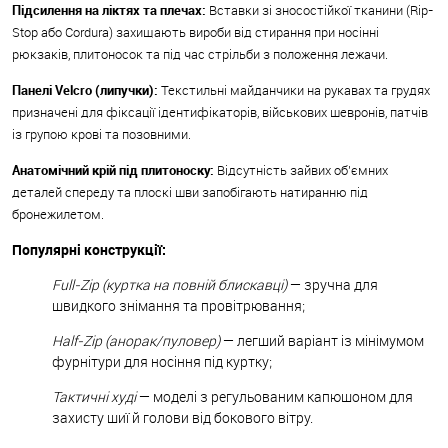
Підсилення на ліктях та плечах:
Вставки зі зносостійкої тканини (Rip-
Stop або Cordura) захищають вироби від стирання при носінні
рюкзаків, плитоносок та під час стрільби з положення лежачи.
Панелі Velcro (липучки):
Текстильні майданчики на рукавах та грудях
призначені для фіксації ідентифікаторів, військових шевронів, патчів
із групою крові та позовними.
Анатомічний крій під плитоноску:
Відсутність зайвих об'ємних
деталей спереду та плоскі шви запобігають натиранню під
бронежилетом.
Популярні конструкції:
Full-Zip (куртка на повній блискавці)
— зручна для
швидкого знімання та провітрювання;
Half-Zip (анорак/пуловер)
— легший варіант із мінімумом
фурнітури для носіння під куртку;
Тактичні худі
— моделі з регульованим капюшоном для
захисту шиї й голови від бокового вітру.