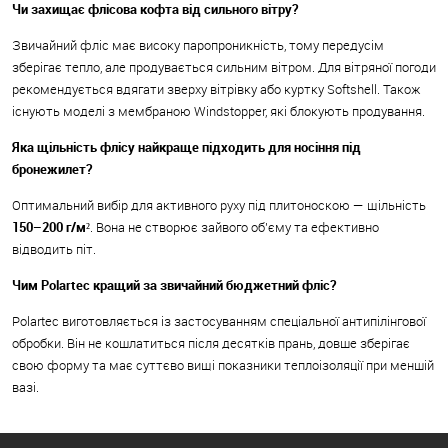
Чи захищає флісова кофта від сильного вітру?
Звичайний фліс має високу паропроникність, тому передусім
зберігає тепло, але продувається сильним вітром. Для вітряної погоди
рекомендується вдягати зверху вітрівку або куртку Softshell. Також
існують моделі з мембраною Windstopper, які блокують продування.
Яка щільність флісу найкраще підходить для носіння під
бронежилет?
Оптимальний вибір для активного руху під плитоноскою — щільність
150–200 г/м²
. Вона не створює зайвого об'єму та ефективно
відводить піт.
Чим Polartec кращий за звичайний бюджетний фліс?
Polartec виготовляється із застосуванням спеціальної антипілінгової
обробки. Він не кошлатиться після десятків прань, довше зберігає
свою форму та має суттєво вищі показники теплоізоляції при меншій
вазі.