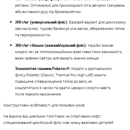
реглани. Оптимальні для прохолодного літа, вечірніх тренувань
або активного руху під бронежилетом.
200 г/м² (універсальний фліс):
Базовий варіант для демісезону
(весна/осінь). Чудово балансує між вагою, збереженням тепла
та паропроникністю.
300 г/м² і більше (важкий/щільний фліс):
Надійні зимові
моделі, які за теплоізоляційними властивостями замінюють
важкі вовняні светри, але важать значно менше.
Технологічні тканини Polartec®:
Моделі з оригінального
флісу Polartec (Classic, Thermal Pro, High Loft) мають
підвищене співвідношення тепла до ваги, не
кошлатяться з часом та здатні швидко сохнути навіть
після повного намокнення.
Конструктивні особливості для польових умов
На відміну від цивільних толстовок чи спортивних кофт,
спеціалізований армійський фліс має низку важливих деталей: