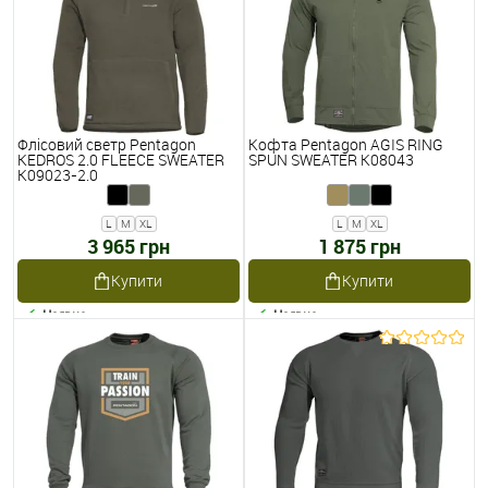
Флісовий светр Pentagon
Кофта Pentagon AGIS RING
KEDROS 2.0 FLEECE SWEATER
SPUN SWEATER K08043
K09023-2.0
L
M
XL
L
M
XL
3 965 грн
1 875 грн
Купити
Купити
Наявне
Наявне