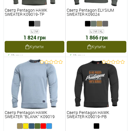
Светр Pentagon HAWK
Светр Pentagon ELYSIUM
SWEATER K09019-TP
SWEATER K09024
L
M
L
M
XL
1 824 грн
1 866 грн
Купити
Купити
Наявне
Наявне
Светр Pentagon HAWK
Светр Pentagon HAWK
SWEATER ''BLANK'' K09019
SWEATER K09019-PB