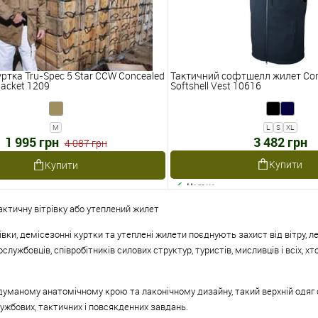
ртка Tru-Spec 5 Star CCW Concealed
Тактичний софтшелл жилет Con
 Jacket 1209
Softshell Vest 10616
M
L
S
XL
1 995 грн
3 482 грн
4 087 грн
Купити
Купити
Наявне
актичну вітрівку або утеплений жилет
рівки, демісезонні куртки та утеплені жилети поєднують захист від вітру, 
службовців, співробітників силових структур, туристів, мисливців і всіх, 
уманому анатомічному крою та лаконічному дизайну, такий верхній одяг
ужбових, тактичних і повсякденних завдань.