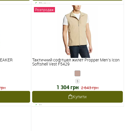
Наявне
Розпродаж
REAKER
Тактичний софтшел жилет Propper Men's Icon
Softshell Vest F5429
S
1 304 грн
грн
2 643 грн
Купити
Наявне