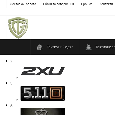
Доставка і оплата
Обмін та повернення
Про нас
Контакти
Тактичний одяг
Тактичне с
2
5
A