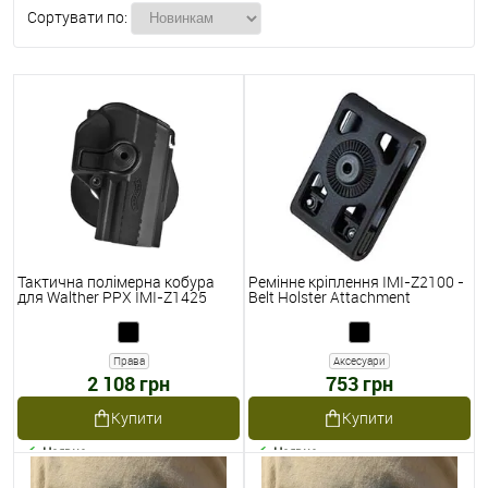
Сортувати по:
Тактична полімерна кобура
Ремінне кріплення IMI-Z2100 -
для Walther PPX IMI-Z1425
Belt Holster Attachment
Права
Аксесуари
2 108 грн
753 грн
Купити
Купити
Наявне
Наявне