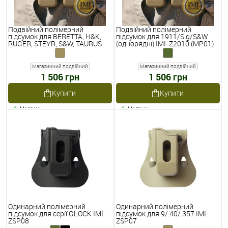
Подвійний полімерний
Подвійний полімерний
підсумок для BERETTA, H&K,
підсумок для 1911/Sig/S&W
RUGER, STEYR, S&W, TAURUS
(однорядні) IMI-Z2010 (MP01)
IMI-Z2040 (MP04)
Магазинний подвійний
Магазинний подвійний
1 506 грн
1 506 грн
Купити
Купити
Наявне
Наявне
Одинарний полімерний
Одинарний полімерний
підсумок для серії GLOCK IMI-
підсумок для 9/.40/.357 IMI-
ZSP08
ZSP07