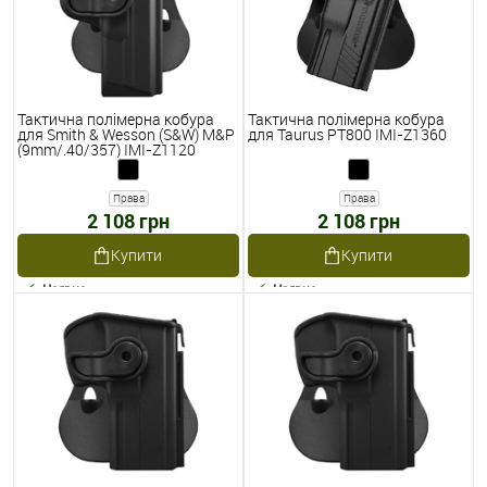
Тактична полімерна кобура
Тактична полімерна кобура
для Smith & Wesson (S&W) M&P
для Taurus PT800 IMI-Z1360
(9mm/.40/357) IMI-Z1120
Права
Права
2 108 грн
2 108 грн
Купити
Купити
Наявне
Наявне