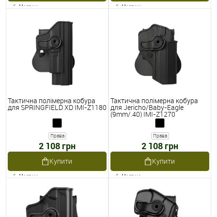
Наявне
Наявне
Тактична полімерна кобура
Тактична полімерна кобура
для SPRINGFIELD XD IMI-Z1180
для Jericho/Baby-Eagle
(9mm/.40) IMI-Z1270
Права
Права
2 108 грн
2 108 грн
Купити
Купити
Наявне
Наявне