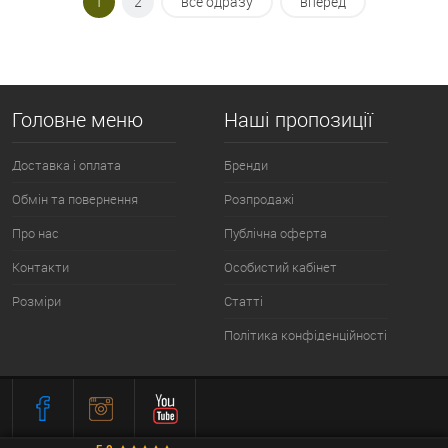
1
2
все одразу
вперед
Головне меню
Наші пропозиції
Доставка і оплата
Бренди
Обмін та повернення
Розпродажі
Про нас
Публічна оферта
Контакти
Особистий кабінет
Розміри
Статті
Політика конфіденційності