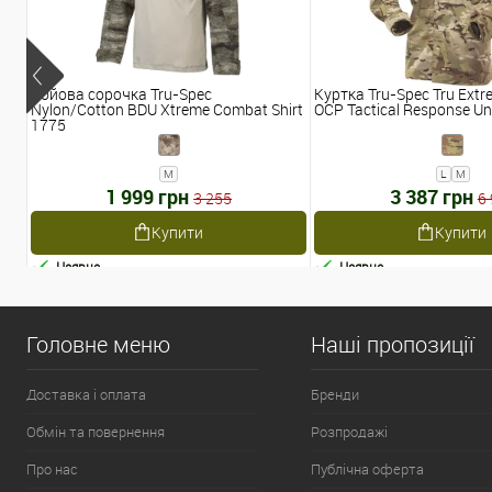
Бойова сорочка Tru-Spec
Куртка Tru-Spec Tru Extr
Nylon/Cotton BDU Xtreme Combat Shirt
OCP Tactical Response Un
1775
M
L
M
1 999 грн
3 387 грн
3 255
6
Купити
Купити
Наявне
Наявне
Головне меню
Наші пропозиції
Доставка і оплата
Бренди
Обмін та повернення
Розпродажі
Про нас
Публічна оферта