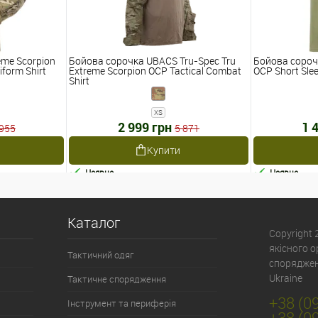
eme Scorpion
Бойова сорочка UBACS Tru-Spec Tru
Бойова сороч
iform Shirt
Extreme Scorpion OCP Tactical Combat
OCP Short Sle
Shirt
XS
2 999 грн
1 
 955
5 871
Купити
Наявне
Наявне
Каталог
Copyright
якісного 
Тактичний одяг
спорядженн
Ukraine
Тактичне спорядження
+38 (0
Інструмент та периферія
+38 (0