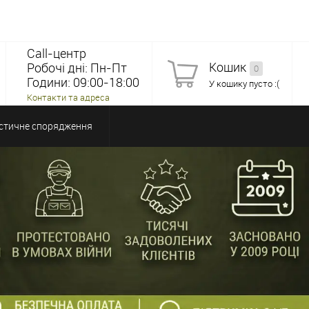
Call-центр
Кошик
Робочі дні: Пн-Пт
0
Години: 09:00-18:00
У кошику пусто :(
Контакти та адреса
стичне спорядження