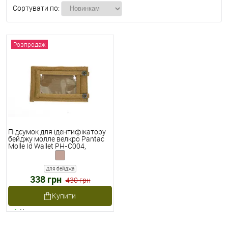
Сортувати по:
Розпродаж
Підсумок для ідентифікатору
бейджу молле велкро Pantac
Molle Id Wallet PH-C004,
Cordura
Для бейджа
338 грн
430 грн
Купити
Наявне