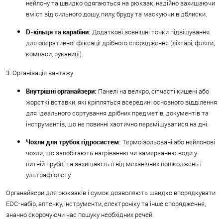
нейлону та швидко одягаються на рюкзак, надійно захищаючи
вміст від сильного дощу, пилу, бруду та маскуючи відблиски.
D-кільця та карабіни:
Додаткові зовнішні точки підвішування
для оперативної фіксації дрібного спорядження (ліхтарі, фляги,
компаси, рукавиці).
3. Організація вантажу
Внутрішні органайзери:
Панелі на велкро, сітчасті кишені або
жорсткі вставки, які кріпляться всередині основного відділення
для ідеального сортування дрібних предметів, документів та
інструментів, що не повинні хаотично перемішуватися на дні.
Чохли для трубок гідросистем:
Термоізольовані або нейлонові
чохли, що запобігають нагріванню чи замерзанню води у
питній трубці та захищають її від механічних пошкоджень і
ультрафіолету.
Органайзери для рюкзаків і сумок дозволяють швидко впорядкувати
EDC-набір, аптечку, інструменти, електроніку та інше спорядження,
значно скорочуючи час пошуку необхідних речей.