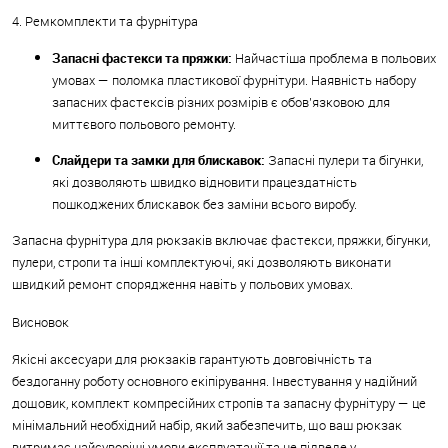
4. Ремкомплекти та фурнітура
Запасні фастекси та пряжки:
Найчастіша проблема в польових
умовах — поломка пластикової фурнітури. Наявність набору
запасних фастексів різних розмірів є обов'язковою для
миттєвого польового ремонту.
Слайдери та замки для блискавок:
Запасні пулери та бігунки,
які дозволяють швидко відновити працездатність
пошкоджених блискавок без заміни всього виробу.
Запасна фурнітура для рюкзаків включає фастекси, пряжки, бігунки,
пулери, стропи та інші комплектуючі, які дозволяють виконати
швидкий ремонт спорядження навіть у польових умовах.
Висновок
Якісні аксесуари для рюкзаків гарантують довговічність та
бездоганну роботу основного екіпірування. Інвестування у надійний
дощовик, комплект компресійних стропів та запасну фурнітуру — це
мінімальний необхідний набір, який забезпечить, що ваш рюкзак
витримає найсуворіші умови експлуатації та не підведе у