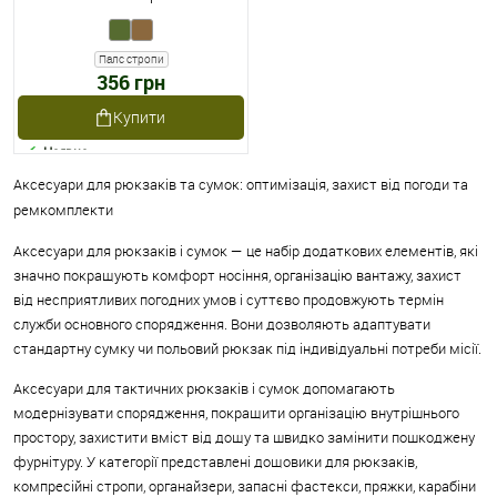
Палс стропи
356 грн
Купити
Наявне
Аксесуари для рюкзаків та сумок: оптимізація, захист від погоди та
ремкомплекти
Аксесуари для рюкзаків і сумок — це набір додаткових елементів, які
значно покращують комфорт носіння, організацію вантажу, захист
від несприятливих погодних умов і суттєво продовжують термін
служби основного спорядження. Вони дозволяють адаптувати
стандартну сумку чи польовий рюкзак під індивідуальні потреби місії.
Аксесуари для тактичних рюкзаків і сумок допомагають
модернізувати спорядження, покращити організацію внутрішнього
простору, захистити вміст від дощу та швидко замінити пошкоджену
фурнітуру. У категорії представлені дощовики для рюкзаків,
компресійні стропи, органайзери, запасні фастекси, пряжки, карабіни