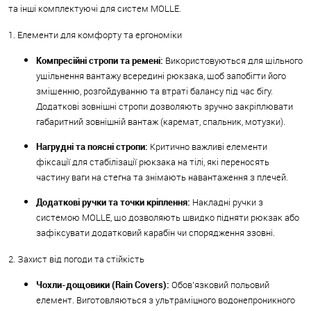
та інші комплектуючі для систем MOLLE.
1. Елементи для комфорту та ергономіки
Компресійні стропи та ремені:
Використовуються для щільного
ущільнення вантажу всередині рюкзака, щоб запобігти його
зміщенню, розгойдуванню та втраті балансу під час бігу.
Додаткові зовнішні стропи дозволяють зручно закріплювати
габаритний зовнішній вантаж (каремат, спальник, мотузки).
Нагрудні та поясні стропи:
Критично важливі елементи
фіксації для стабілізації рюкзака на тілі, які переносять
частину ваги на стегна та знімають навантаження з плечей.
Додаткові ручки та точки кріплення:
Накладні ручки з
системою MOLLE, що дозволяють швидко підняти рюкзак або
зафіксувати додатковий карабін чи спорядження ззовні.
2. Захист від погоди та стійкість
Чохли-дощовики (Rain Covers):
Обов'язковий польовий
елемент. Виготовляються з ультраміцного водонепроникного