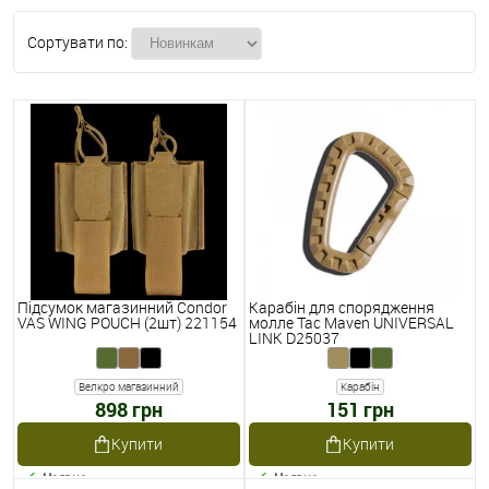
Сортувати по:
Підсумок магазинний Condor
Карабін для спорядження
VAS WING POUCH (2шт) 221154
молле Tac Maven UNIVERSAL
LINK D25037
Велкро магазинний
Карабін
898 грн
151 грн
Купити
Купити
Наявне
Наявне