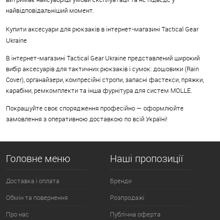
найвідповідальніший момент.
Купити аксесуари для рюкзаків в інтернет-магазині Tactical Gear
Ukraine
В інтернет-магазині Tactical Gear Ukraine представлений широкий
вибір аксесуарів для тактичних рюкзаків і сумок: дощовики (Rain
Cover), органайзери, компресійні стропи, запасні фастекси, пряжки,
карабіни, ремкомплекти та інша фурнітура для систем MOLLE.
Покращуйте своє спорядження професійно — оформлюйте
замовлення з оперативною доставкою по всій Україні!
Головне меню
Наші пропозиції
Доставка і оплата
Бренди
Обмін та повернення
Розпродажі
Про нас
Публічна оферта