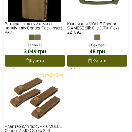
Вставка із підсумками до
Кліпси для MOLLE Condor
наплічнику Condor Pack Insert
SIAMESE Slik Clip (UTX-Flex)
VA7
221092
Єдиний
Фурнітура
3 049 грн
48 грн
Купити
Купити
Наявне
Наявне
Адаптер для підсумків MOLLE
Condor 4 MOD Strap 223