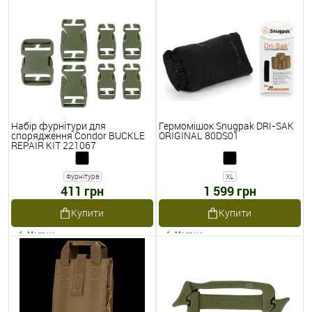
Набір фурнітури для
Гермомішок Snugpak DRI-SAK
спорядження Condor BUCKLE
ORIGINAL 80DS01
REPAIR KIT 221067
Фурнітура
XL
411 грн
1 599 грн
Купити
Купити
Наявне
Наявне