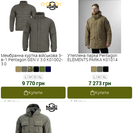
Мембранна куртка військова 3-
Утеплена парка Pentagon
в-1 Pentagon GEN V 3.0 K01002-
ELEMENTS PARKA K01014
3.0
L
M
S
XL
L
M
XL
9 770 грн
7 273 грн
Купити
Купити
Наявне
Наявне