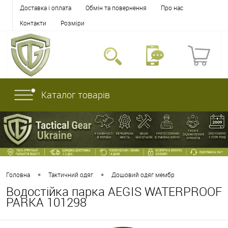
Доставка і оплата
Обмін та повернення
Про нас
Контакти
Розміри
Каталог товарів
•
•
Головна
Тактичний одяг
Дощовий одяг мембр
Водостійка парка AEGIS WATERPROOF
PARKA 101298