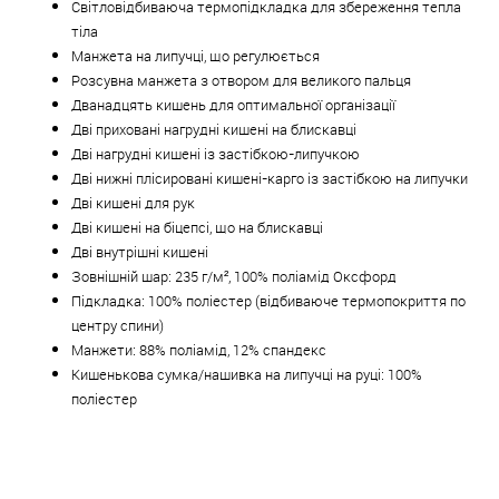
Світловідбиваюча термопідкладка для збереження тепла
тіла
Манжета на липучці, що регулюється
Розсувна манжета з отвором для великого пальця
Дванадцять кишень для оптимальної організації
Дві приховані нагрудні кишені на блискавці
Дві нагрудні кишені із застібкою-липучкою
Дві нижні плісировані кишені-карго із застібкою на липучки
Дві кишені для рук
Дві кишені на біцепсі, що на блискавці
Дві внутрішні кишені
Зовнішній шар: 235 г/м², 100% поліамід Оксфорд
Підкладка: 100% поліестер (відбиваюче термопокриття по
центру спини)
Манжети: 88% поліамід, 12% спандекс
Кишенькова сумка/нашивка на липучці на руці: 100%
поліестер