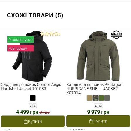
СХОЖІ ТОВАРИ (5)
Рекомендуєме
Розпродаж
Хардшел дощовик Condor Aegis
Хардшелл дощовик Pentagon
Hardshell Jacket 101083
HURRICANE SHELL JACKET
K07014
L
S
L
M
4 499 грн
9 979 грн
8 125
Купити
Купити
Наявне
Наявне