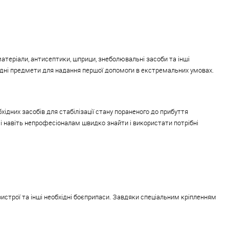
атеріали, антисептики, шприци, знеболювальні засоби та інші
ідні предмети для надання першої допомоги в екстремальних умовах.
дних засобів для стабілізації стану пораненого до прибуття
і навіть непрофесіоналам швидко знайти і використати потрібні
истрої та інші необхідні боєприпаси. Завдяки спеціальним кріпленням