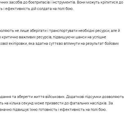
чних засобів до боєприпасів і інструментів. Вони можуть кріпитися до
 і ефективність дій солдата на полі бою.
оляють не лише зберігати і транспортувати необхідні ресурси, але й
 критично важливих ресурсів, підвищуючи шанси на успішне
вої екіпіровки, яка здатна суттєво вплинути на результат бойових
вдання та зберегти життя військових. Додаткові підсумки дозволяють
ть на кілька секунд може призвести до фатальних наслідків. За
значно підвищує їхню готовність і ефективність на полі бою.