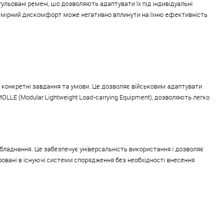
ульовані ремені, що дозволяють адаптувати їх під індивідуальні
надмірний дискомфорт може негативно вплинути на їхню ефективність
конкретні завдання та умови. Це дозволяє військовим адаптувати
LLE (Modular Lightweight Load-carrying Equipment), дозволяють легко
бладнання. Це забезпечує універсальність використання і дозволяє
овані в існуючі системи спорядження без необхідності внесення