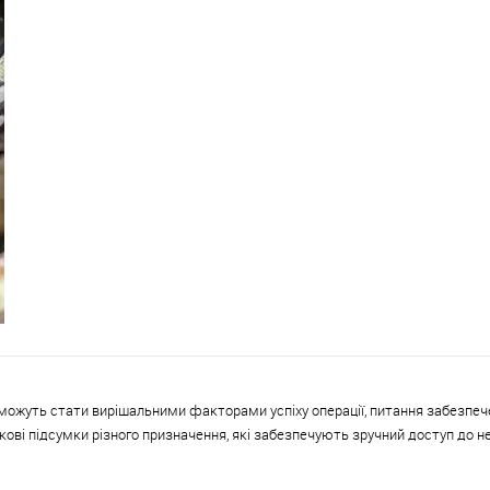
ій можуть стати вирішальними факторами успіху операції, питання забезп
ові підсумки різного призначення, які забезпечують зручний доступ до нео