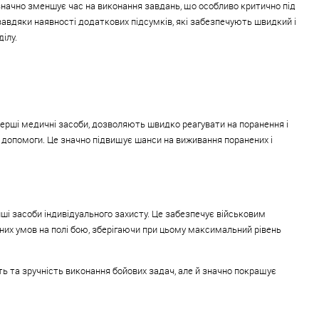
значно зменшує час на виконання завдань, що особливо критично під
авдяки наявності додаткових підсумків, які забезпечують швидкий і
ілу.
перші медичні засоби, дозволяють швидко реагувати на поранення і
 допомоги. Це значно підвищує шанси на виживання поранених і
нші засоби індивідуального захисту. Це забезпечує військовим
нних умов на полі бою, зберігаючи при цьому максимальний рівень
ь та зручність виконання бойових задач, але й значно покращує