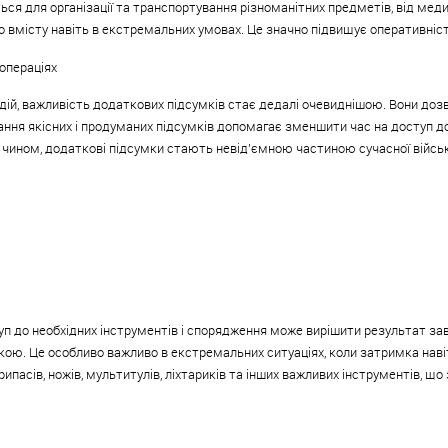
ся для організації та транспортування різноманітних предметів, від меди
вмісту навіть в екстремальних умовах. Це значно підвищує оперативність
операціях
 дій, важливість додаткових підсумків стає дедалі очевиднішою. Вони дозв
я якісних і продуманих підсумків допомагає зменшити час на доступ до
чином, додаткові підсумки стають невід'ємною частиною сучасної військо
п до необхідних інструментів і спорядження може вирішити результат за
укою. Це особливо важливо в екстремальних ситуаціях, коли затримка наві
асів, ножів, мультитулів, ліхтариків та інших важливих інструментів, що 