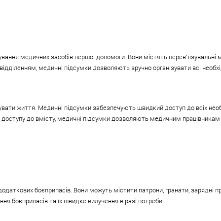
ування медичних засобів першої допомоги. Вони містять перев'язувальні м
відділенням, медичні підсумки дозволяють зручно організувати всі необх
ати життя. Медичні підсумки забезпечують швидкий доступ до всіх необхі
му доступу до вмісту, медичні підсумки дозволяють медичним працівникам 
одаткових боєприпасів. Вони можуть містити патрони, гранати, зарядні пр
ня боєприпасів та їх швидке вилучення в разі потреби.