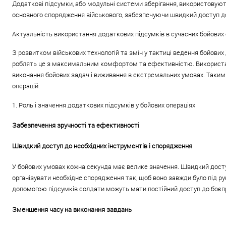
Додаткові підсумки, або модульні системи зберігання, використовують
основного спорядження військового, забезпечуючи швидкий доступ до 
Актуальність використання додаткових підсумків в сучасних бойових 
З розвитком військових технологій та змін у тактиці ведення бойових
роблять це з максимальним комфортом та ефективністю. Використанн
виконання бойових задач і виживання в екстремальних умовах. Таким 
операцій.
1. Роль і значення додаткових підсумків у бойових операціях
Забезпечення зручності та ефективності
Швидкий доступ до необхідних інструментів і спорядження
У бойових умовах кожна секунда має велике значення. Швидкий досту
організувати необхідне спорядження так, щоб воно завжди було під р
допомогою підсумків солдати можуть мати постійний доступ до боєприп
Зменшення часу на виконання завдань