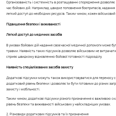
Організованість і системність в розташуванні спорядження дозволяє
час бойових дій. Наприклад, швидке поповнення боєприпасів, наданн
легкий доступ до необхідних ресурсів. Таким чином, кожен військовий
Підвищення безпеки і виживаності
Легкий доступ до медичних засобів
В умовах бойових дій надання своєчасної медичної допомоги може бут
травми. Наявність таких підсумків дозволяє військовим не витрачати
сприяє швидкому відновленню бойової готовності підрозділу.
Наявність спеціалізованих засобів захисту
Додаткові підсумки можуть також використовуватися для переносу спец
додатковий рівень безпеки і дозволяє їм бути готовими до різних за
захисту і мобільності.
Таким чином, додаткові підсумки різного призначення є важливою скл
рівень безпеки та виживаності військових у найскладніших умовах.
2. Різновиди додаткових підсумків та їх призначення