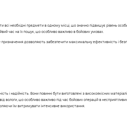
 всі необхідні предмети в одному місці, що значно підвищує рівень особи
йвий час на їх пошук, що особливо важливо в бойових умовах.
ане призначення дозволяють забезпечити максимальну ефективність і безп
сть і надійність. Вони повинні бути виготовлені з високоякісних матеріа
д вологи, що особливо важливо під час бойових операцій в несприятливих 
воляючи їм витримувати інтенсивне використання.