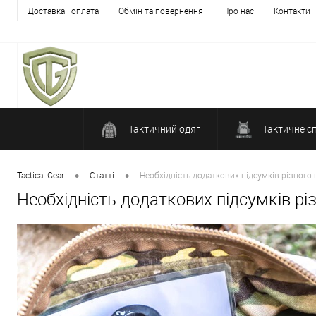
Доставка і оплата
Обмін та повернення
Про нас
Контакти
Тактичний одяг
Тактичне с
•
•
Tactical Gear
Статті
Необхідність додаткових підсумків різного
Необхідність додаткових підсумків рі