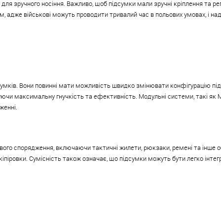
для зручного носіння. Важливо, щоб підсумки мали зручні кріплення та рег
, адже військові можуть проводити тривалий час в польових умовах, і 
мків. Вони повинні мати можливість швидко змінювати конфігурацію під 
ючи максимальну гнучкість та ефективність. Модульні системи, такі як MO
женні.
вого спорядження, включаючи тактичні жилети, рюкзаки, ремені та інше о
іровки. Сумісність також означає, що підсумки можуть бути легко інтегр