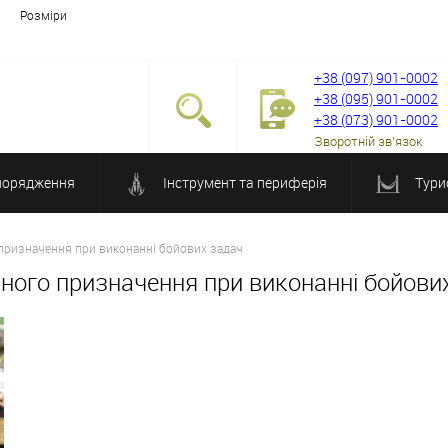
Розміри
+38 (097) 901-0002
+38 (095) 901-0002
+38 (073) 901-0002
Зворотній зв'язок
порядження
Інструмент та периферія
Тури
 призначення при виконанні бойових задач
зного призначення при виконанні бойови