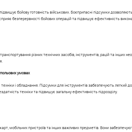
 підвищує бойову готовність військових. Боєприпасні підсумки дозволяют
 сприяє безперервності бойових операцій та підвищує ефективність викон
транспортування різних технічних засобів, інструментів, рацій та інших н
я.
 польових умовах
 техніки і обладнання. Підсумки для інструментів забезпечують легкий д
здатність техніки та підвищує загальну ефективність підрозділу.
карт, мобільних пристроїв та інших важливих предметів. Вони забезпечують