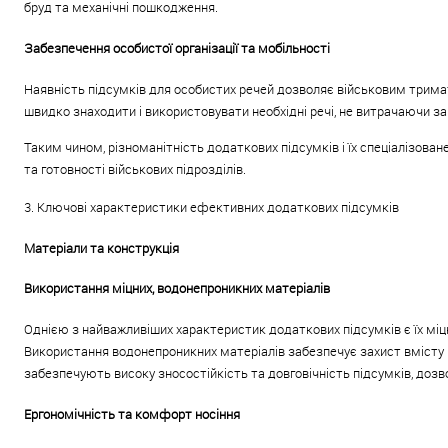
бруд та механічні пошкодження.
Забезпечення особистої організації та мобільності
Наявність підсумків для особистих речей дозволяє військовим тримати
швидко знаходити і використовувати необхідні речі, не витрачаючи за
Таким чином, різноманітність додаткових підсумків і їх спеціалізов
та готовності військових підрозділів.
3. Ключові характеристики ефективних додаткових підсумків
Матеріали та конструкція
Використання міцних, водонепроникних матеріалів
Однією з найважливіших характеристик додаткових підсумків є їх міцні
Використання водонепроникних матеріалів забезпечує захист вмісту ві
забезпечують високу зносостійкість та довговічність підсумків, доз
Ергономічність та комфорт носіння