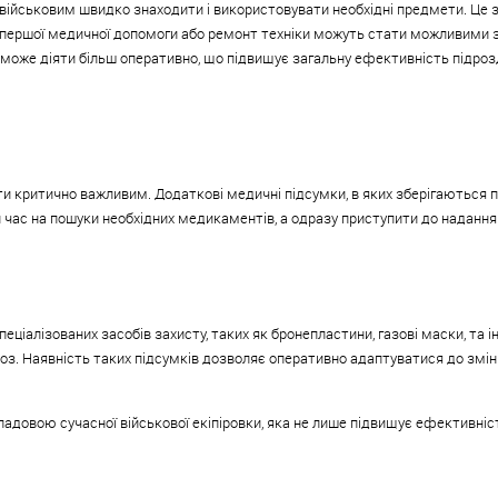
 військовим швидко знаходити і використовувати необхідні предмети. Це 
я першої медичної допомоги або ремонт техніки можуть стати можливими з
 може діяти більш оперативно, що підвищує загальну ефективність підрозд
и критично важливим. Додаткові медичні підсумки, в яких зберігаються 
 час на пошуки необхідних медикаментів, а одразу приступити до надання
іалізованих засобів захисту, таких як бронепластини, газові маски, та і
гроз. Наявність таких підсумків дозволяє оперативно адаптуватися до змі
адовою сучасної військової екіпіровки, яка не лише підвищує ефективніст