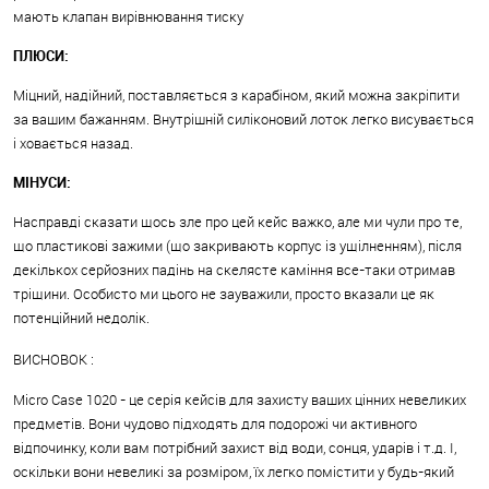
мають клапан вирівнювання тиску
ПЛЮСИ:
Міцний, надійний, поставляється з карабіном, який можна закріпити
за вашим бажанням. Внутрішній силіконовий лоток легко висувається
і ховається назад.
МІНУСИ:
Насправді сказати щось зле про цей кейс важко, але ми чули про те,
що пластикові зажими (що закривають корпус із ущілненням), після
декількох серйозних падінь на скелясте каміння все-таки отримав
тріщини. Особисто ми цього не зауважили, просто вказали це як
потенційний недолік.
ВИСНОВОК :
Micro Case 1020 - це серія кейсів для захисту ваших цінних невеликих
предметів. Вони чудово підходять для подорожі чи активного
відпочинку, коли вам потрібний захист від води, сонця, ударів і т.д. І,
оскільки вони невеликі за розміром, їх легко помістити у будь-який