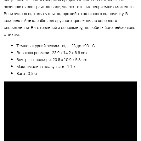
захищають ваші речі від води, ударів та інших неприємних моментів.
Вони чудово підходять для подорожей та активного відпочинку. В
комплекті йде карабін для зручного кріплення до основного
спорядження. Виготовлений з сополімеру, що робить його неймовірно
стійким.
Температурний режим : від - 23 до +93 ° C
Зовнішні розміри : 23.9 x 14.2 x 6.6 cm
Внутрішні розміри: 20.8 x 10.9 x 5.8 cm
Максимальна плавучість : 1.1 кг.
Вага : 0,5 кг.