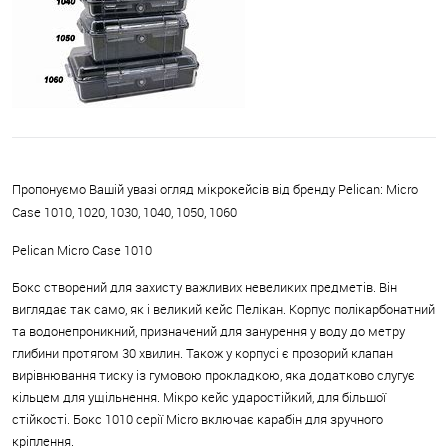
Пропонуємо Вашій увазі огляд мікрокейсів від бренду Pelican: Micro
Case 1010, 1020, 1030, 1040, 1050, 1060
Pelican Micro Case 1010
Бокс створений для захисту важливих невеликих предметів. Він
виглядає так само, як і великий кейс Пелікан. Корпус полікарбонатний
та водонепроникний, призначений для занурення у воду до метру
глибини протягом 30 хвилин. Також у корпусі є прозорий клапан
вирівнювання тиску із гумовою прокладкою, яка додатково слугує
кільцем для ущільнення. Мікро кейс ударостійкий, для більшої
стійкості. Бокс 1010 серії Micro включає карабін для зручного
кріплення.