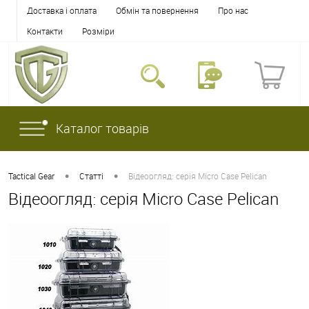
Доставка і оплата
Обмін та повернення
Про нас
Контакти
Розміри
Каталог товарів
•
•
Tactical Gear
Статті
Відеоогляд: серія Micro Case Pelican
Відеоогляд: серія Micro Case Pelican