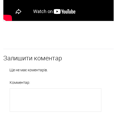
← Відеоогляд: Crye Precision Multicam
Відеоогляд : окуляри Smith Optics OTW Outside The Wire →
Залишити коментар
Ще не має коментарів.
Комментар: