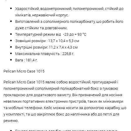
Ударостійкий, водонепроникний, пилонепроникний, стійкий до
хімікатів, нержавіючий корпус.
Виготовлений з сополімерного полікарбонату, що робить його
дуже стійким та довговічним.
Температурний режим від -23 до + 93 °C
Зовнішні розміри : 13,7 х 10,4 х 5,3 см
Внутрішні розміри: 11,2 х 7,4 х 4,3 см
Максимальна плавучість : 226,8 г.
Вага : 181,4 г.
Pelican Micro Case 1015
Pelican Micro Case 1015 являє собою водостійкий, протиударний і
пилонепроникний сополімерний полікарбонатний бокс з гумовою
прокладкою для додаткового захисту. Він призначений для носіння
невеликих портативних електронних пристроїв, таких як мінікамери
та мобільні телефони. Кейс можна носити за допомогою карабіну, що
у комплекті, та що закріплює бокс до наплічника або до петлі для
ременю.
Гумова прокладка для більшого захисту додатково слугує