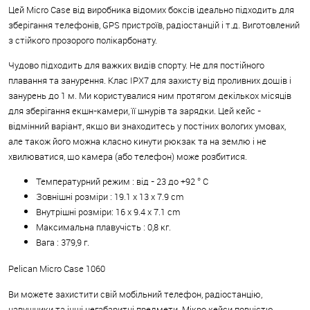
Цей Micro Case від виробника відомих боксів ідеально підходить для
зберігання телефонів, GPS пристроїв, радіостанцій і т.д. Виготовлений
з стійкого прозорого полікарбонату.
Чудово підходить для важких видів спорту. Не для постійного
плавання та занурення. Клас IPX7 для захисту від проливних дощів і
занурень до 1 м. Ми користувалися ним протягом декількох місяців
для зберігання екшн-камери, її шнурів та зарядки. Цей кейс -
відмінний варіант, якщо ви знаходитесь у постіних вологих умовах,
але також його можна класно кинути рюкзак та на землю і не
хвилюватися, що камера (або телефон) може розбитися.
Температурний режим : від - 23 до +92 ° C
Зовнішні розміри : 19.1 x 13 x 7.9 cm
Внутрішні розміри: 16 x 9.4 x 7.1 cm
Максимальна плавучість : 0,8 кг.
Вага : 379,9 г.
Pelican Micro Case 1060
Ви можете захистити свій мобільний телефон, радіостанцію,
навушники та інші негабаритні предмети. Мікро кейси повністю