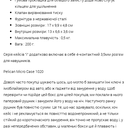
кільцем для ущільнення
Клапан вирівнювання тиску
Фурнітура з нержавіючої сталі
Зовнішні розміри : 17 x 9,9 x 4,8 см
Внутрішні розміри: 13 x 6,6 x 3,6 см
Максимальна плавучість : 0,5 кг.
Вага : 200 г.
Серія кейсів "і" додатково включає в себе 4-контактний 3,5мм роз
’єм
для навушників.
Pelican Micro Case 1020
Доволі часто покупці шукають щось, що могло б захищати їхні ключі з
імобілайзером від авто, або ж гаджети від занурення у воду. Щоб
перевірити чи підійде цей бокс для цілей покупців, ми поклали в нього
паперовий рушник і занурили його у воду на ніч. Наступного ранку
рушник був повністю сухим. Це те, що нас здивувало, оскільки, хоч
кейс і не рекламується як повністтю водонепроникний, а не тільки
стійкий до короткочасного занурення, він точно не пропускає воду, і, у
разі непередбачених обставин, ці маленькі бокси ще й плавають і