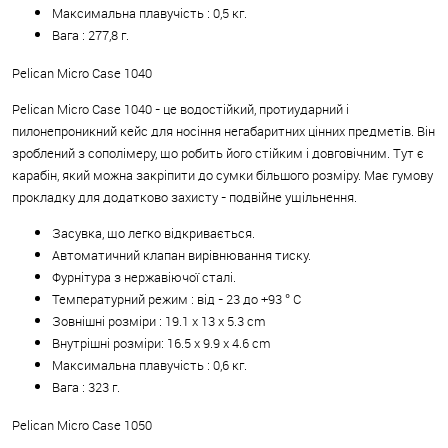
Максимальна плавучість : 0,5 кг.
Вага : 277,8 г.
Pelican Micro Case 1040
Pelican Micro Case 1040 - це водостійкий, протиударний і
пилонепроникний кейс для носіння негабаритних цінних предметів. Він
зроблений з сополімеру, що робить його стійким і довговічним. Тут є
карабін, який можна закріпити до сумки більшого розміру. Має гумову
прокладку для додатково захисту - подвійне ущільнення.
Засувка, що легко відкривається.
Автоматичний клапан вирівнювання тиску.
Фурнітура з нержавіючої сталі.
Температурний режим : від - 23 до +93 ° C
Зовнішні розміри : 19.1 x 13 x 5.3 cm
Внутрішні розміри: 16.5 x 9.9 x 4.6 cm
Максимальна плавучість : 0,6 кг.
Вага : 323 г.
Pelican Micro Case 1050