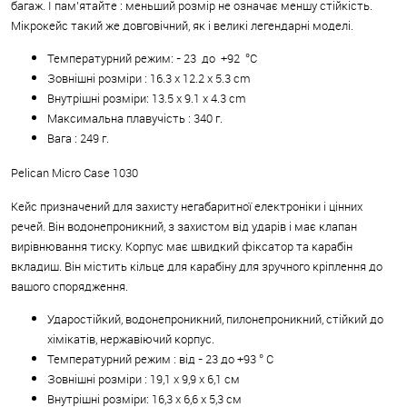
багаж. І пам’ятайте : меньший розмір не означає меншу стійкість.
Мікрокейс такий же довговічний, як і великі легендарні моделі.
Температурний режим: - 23 до +92 °C
Зовнішні розміри : 16.3 x 12.2 x 5.3 cm
Внутрішні розміри: 13.5 x 9.1 x 4.3 cm
Максимальна плавучість : 340 г.
Вага : 249 г.
Pelican Micro Case 1030
Кейс призначений для захисту негабаритної електроніки і цінних
речей. Він водонепроникний, з захистом від ударів і має клапан
вирівнювання тиску. Корпус має швидкий фіксатор та карабін
вкладиш. Він містить кільце для карабіну для зручного кріплення до
вашого спорядження.
Ударостійкий, водонепроникний, пилонепроникний, стійкий до
хімікатів, нержавіючий корпус.
Температурний режим : від - 23 до +93 ° C
Зовнішні розміри : 19,1 x 9,9 x 6,1 см
Внутрішні розміри: 16,3 x 6,6 x 5,3 см