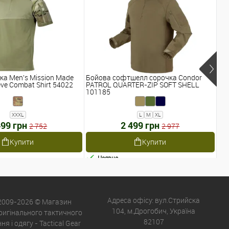
ка Men's Mission Made
Бойова софтшелл сорочка Condor
Ме
eve Combat Shirt 54022
PATROL QUARTER-ZIP SOFT SHELL
AT
101185
XXXL
L
M
XL
499 грн
2 499 грн
Ві
2 752
2 977
Купити
Купити
Наявне
Адреса офісу: вул.Стрийска
 2009-2026 © Магазин
104, м.Дрогобич, Україна
оригінального тактичного
82107
я і одягу - Tactical Gear