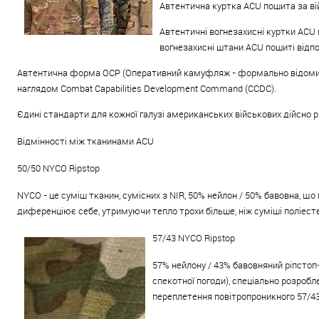
Автентична куртка ACU пошита за ві
Автентичні вогнезахисні куртки ACU 
вогнезахисні штани ACU пошиті відпо
Автентична форма OCP (Оперативний камуфляж - формально відомий як
наглядом Combat Capabilities Development Command (CCDC).
Єдині стандарти для кожної галузі американських військових дійсно р
Відмінності між тканинами ACU
50/50 NYCO Ripstop
NYCO - це суміш тканин, сумісних з NIR, 50% нейлон / 50% бавовна, що
диференціює себе, утримуючи тепло трохи більше, ніж суміші поліест
57/43 NYCO Ripstop
57% нейлону / 43% бавовняний ріпстоп-
спекотної погоди), спеціально розробл
переплетення повітропроникного 57/43 