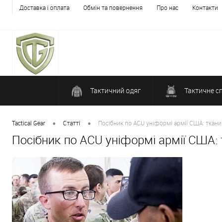
Доставка і оплата
Обмін та повернення
Про нас
Контакти
Тактичний одяг
Тактичне с
•
•
Tactical Gear
Статті
Посібник по ACU уніформі армії США: ткани
Посібник по ACU уніформі армії США: