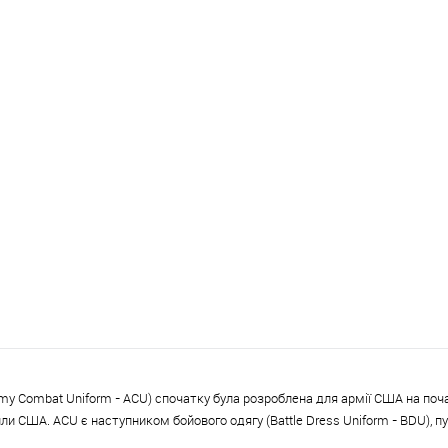
y Combat Uniform - ACU) спочатку була розроблена для армії США на поча
или США. ACU є наступником бойового одягу (
Battle Dress Uniform -
BDU), п