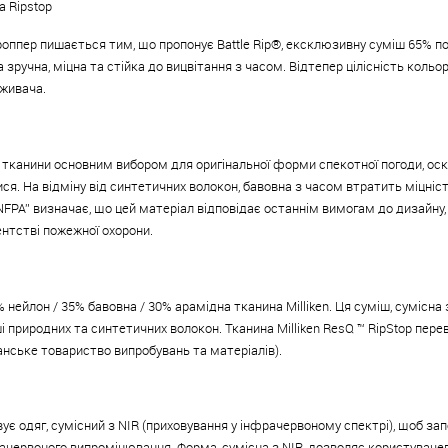
а Ripstop
роппер пишається тим, що пропонує Battle Rip®, ексклюзивну суміш 65% по
а зручна, міцна та стійка до вицвітання з часом. Відтепер цілісність коль
оживача.
 тканини основним вибором для оригінальної форми спекотної погоди, оскіл
ся. На відміну від синтетичних волокон, бавовна з часом втратить міцніс
FPA” визначає, що цей матеріал відповідає останнім вимогам до дизайну,
ентстві пожежної охорони.
5% нейлон / 35% бавовна / 30% арамідна тканина Milliken. Ця суміш, сумісна
ші природних та синтетичних волокон. Тканина Milliken ResQ ™ RipStop пе
канське товариство випробувань та матеріалів).
є одяг, сумісний з NIR (приховування у інфрачервоному спектрі), щоб зап
ачервоного випромінювання. Форма, сумісна з NIR, дозволяє користувачев