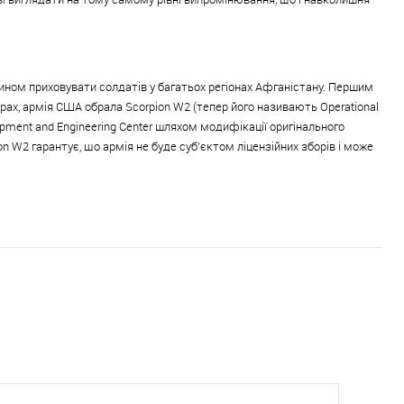
ином приховувати солдатів у багатьох регіонах Афганістану. Першим
орах, армія США обрала Scorpion W2 (тепер його називають Operational
lopment and Engineering Center шляхом модифікації оригінального
on W2 гарантує, що армія не буде суб'єктом ліцензійних зборів і може
 тактичну куртку відмінною →