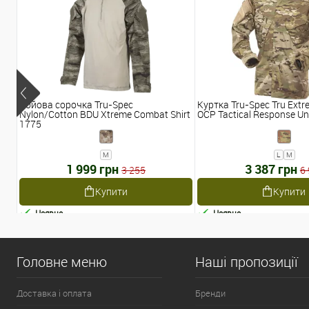
Бойова сорочка Tru-Spec
Куртка Tru-Spec Tru Extr
Nylon/Cotton BDU Xtreme Combat Shirt
OCP Tactical Response Un
1775
M
L
M
1 999 грн
3 387 грн
3 255
6
Купити
Купити
Наявне
Наявне
Головне меню
Наші пропозиції
Доставка і оплата
Бренди