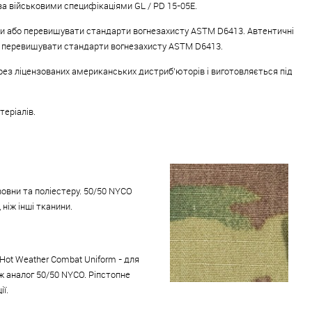
а військовими специфікаціями GL / PD 15-05E.
ати або перевищувати стандарти вогнезахисту ASTM D6413. Автентичні
або перевищувати стандарти вогнезахисту ASTM D6413.
рез ліцензованих американських дистриб'юторів і виготовляється під
теріалів.
вовни та поліестеру. 50/50 NYCO
ніж інші тканини.
Hot Weather Combat Uniform - для
ж аналог 50/50 NYCO. Ріпстопне
ї.