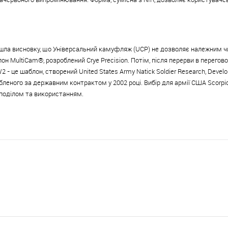
йшла висновку, що Універсальний камуфляж (UCP) не дозволяє належним ч
он MultiCam®, розроблений Crye Precision. Потім, після перерви в перегов
W2 - це шаблон, створений United States Army Natick Soldier Research, Deve
обленого за державним контрактом у 2002 році. Вибір для армії США Scorpi
зподілом та використанням.
Посібник з підбору типу та розміру
5 властивостей, що роблять