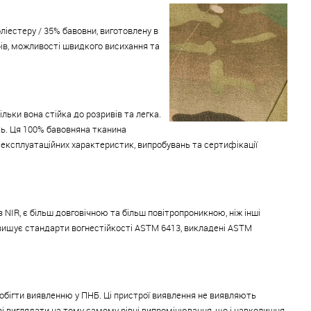
ліестеру / 35% бавовни, виготовлену в
орів, можливості швидкого висихання та
ьки вона стійка до розривів та легка.
ть. Ця 100% бавовняна тканина
 експлуатаційних характеристик, випробувань та сертифікації
 з NIR, є більш довговічною та більш повітропроникною, ніж інші
ревищує стандарти вогнестійкості ASTM 6413, викладені ASTM
обігти виявленню у ПНБ. Ці пристрої виявлення не виявляють
і виглядати на тому самому рівні випромінювання, що і навколишня