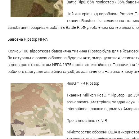
Battle Rip® 65% поліестер / 35% бавовн
Цей матеріал від виробника Propper. П
тканині Ripstop. Ця всесезонна тканин
запобігання розривам роблять Battle Rip® улюбленим матеріалом сп
Бавовна Ripstop NFPA
Колись 100-відсоткова бавовняна тканина Ripstop була для військової
Як натуральне волокно бавовна буде линяти, зморщуватися і стискати
відповідає стандартам NFPA 1975 щодо вогнестійкості. Позначення “N
робочого одягу для аварійних служб, як зазначено в Національному аг
ResQ ™ FR Ripstop
Тканина Milliken ResQ ™ RipStop - це 3
вогнезахисні матеріали, завдяки сумі
International (раніше відоме як Амери
Про відповідність NIR
Міністерство оборони США використову
температур, а скоріше коливання інфр