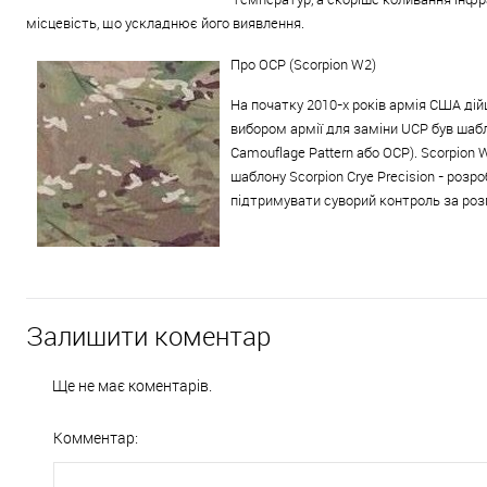
місцевість, що ускладнює його виявлення.
Про OCP (Scorpion W2)
На початку 2010-х років армія США ді
вибором армії для заміни UCP був шабл
Camouflage Pattern або OCP). Scorpion 
шаблону Scorpion Crye Precision - розр
підтримувати суворий контроль за ро
← Як вибрати військові черевики. 
Залишити коментар
Ще не має коментарів.
Комментар: