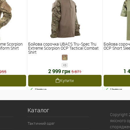
eme Scorpion
Бойова сорочка UBACS Tru-Spec Tru
Бойова сороч
iform Shirt
Extreme Scorpion OCP Tactical Combat
OCP Short Sle
Shirt
XS
2 999 грн
1 
 955
5 871
Купити
Наявне
Наявне
Каталог
Copyright
якісного 
Тактичний одяг
спорядженн