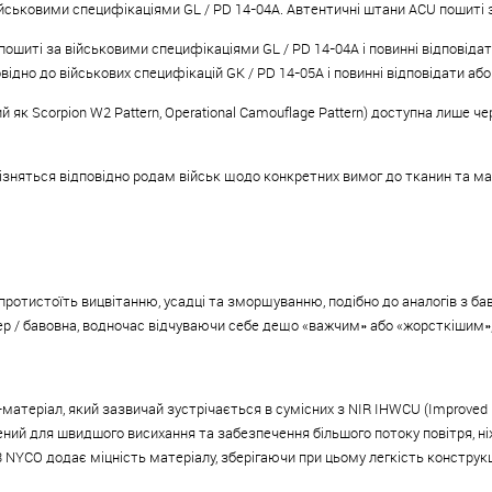
йськовими специфікаціями GL / PD 14-04A. Автентичні штани ACU пошиті з
пошиті за військовими специфікаціями GL / PD 14-04A і повинні відповід
відно до військових специфікацій GK / PD 14-05A і повинні відповідати 
 Scorpion W2 Pattern, Operational Camouflage Pattern) доступна лише че
ізняться відповідно родам військ щодо конкретних вимог до тканин та ма
 протистоїть вицвітанню, усадці та зморщуванню, подібно до аналогів з ба
ер / бавовна, водночас відчуваючи себе дещо «важчим» або «жорсткішим», 
матеріал, який зазвичай зустрічається в сумісних з NIR IHWCU (Improved 
ений для швидшого висихання та забезпечення більшого потоку повітря, ні
NYCO додає міцність матеріалу, зберігаючи при цьому легкість конструкці