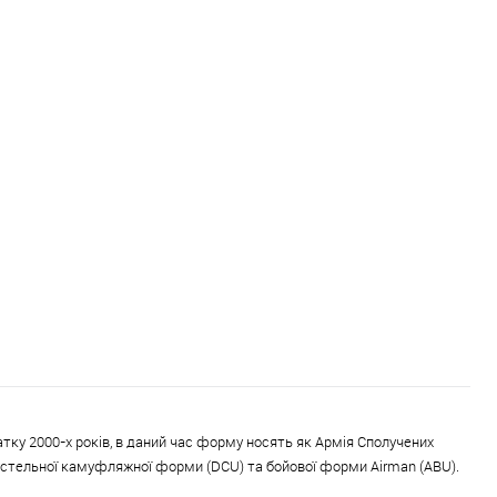
тку 2000-х років, в даний час форму носять як Армія Сполучених
устельної камуфляжної форми (DCU) та бойової форми Airman (ABU).