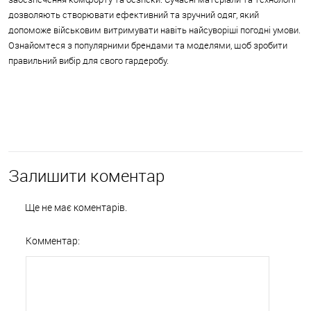
дозволяють створювати ефективний та зручний одяг, який
допоможе військовим витримувати навіть найсуворіші погодні умови.
Ознайомтеся з популярними брендами та моделями, щоб зробити
правильний вибір для свого гардеробу.
← Переваги термобілизни у військових умовах
Футболки для військових: матеріали та особливості →
Залишити коментар
Ще не має коментарів.
Комментар: