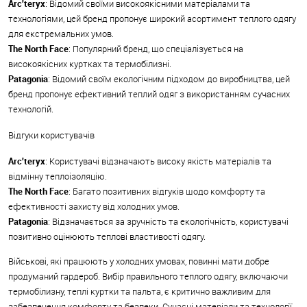
Arc'teryx
: Відомий своїми високоякісними матеріалами та
технологіями, цей бренд пропонує широкий асортимент теплого одягу
для екстремальних умов.
The North Face
: Популярний бренд, що спеціалізується на
високоякісних куртках та термобілизні.
Patagonia
: Відомий своїм екологічним підходом до виробництва, цей
бренд пропонує ефективний теплий одяг з використанням сучасних
технологій.
Відгуки користувачів
Arc'teryx
: Користувачі відзначають високу якість матеріалів та
відмінну теплоізоляцію.
The North Face
: Багато позитивних відгуків щодо комфорту та
ефективності захисту від холодних умов.
Patagonia
: Відзначається за зручність та екологічність, користувачі
позитивно оцінюють теплові властивості одягу.
Військові, які працюють у холодних умовах, повинні мати добре
продуманий гардероб. Вибір правильного теплого одягу, включаючи
термобілизну, теплі куртки та пальта, є критично важливим для
забезпечення комфорту та безпеки. Сучасні матеріали та технології