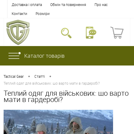
Доставка і оплата
Обмін та повернення
Про нас
Контакти
Розміри
Каталог товарів
•
•
Tactical Gear
Статті
Теплий одяг для військових: що варто мати в гардеробі?
Теплий одяг для військових: що варто
мати в гардеробі?