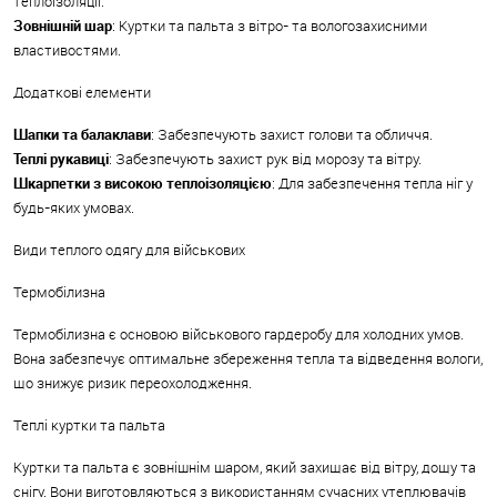
теплоізоляції.
Зовнішній шар
: Куртки та пальта з вітро- та вологозахисними
властивостями.
Додаткові елементи
Шапки та балаклави
: Забезпечують захист голови та обличчя.
Теплі рукавиці
: Забезпечують захист рук від морозу та вітру.
Шкарпетки з високою теплоізоляцією
: Для забезпечення тепла ніг у
будь-яких умовах.
Види теплого одягу для військових
Термобілизна
Термобілизна є основою військового гардеробу для холодних умов.
Вона забезпечує оптимальне збереження тепла та відведення вологи,
що знижує ризик переохолодження.
Теплі куртки та пальта
Куртки та пальта є зовнішнім шаром, який захищає від вітру, дощу та
снігу. Вони виготовляються з використанням сучасних утеплювачів