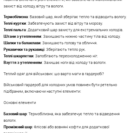
захист від холоду, вітру та вологи.
Термобілизна
: Базовий шар, який зберігає тепло та відводить вологу.
Теплі куртки
: Забезпечують захист від вітру та морозу.
Теплі пальта
: Додатковий шар захисту для екстремальних холодів.
Штани з утепленням
: Захищають нижню частину тіла від холоду.
Шапки та балаклави
: Захищають голову та обличчя.
Рукавички та рукавиці
: Зберігають тепло рук.
Теплі шкарпетки
: Запобігають переохолодженню ніг.
Взуття з утепленням
: Захищає ноги від холоду та вологи.
Теплий одяг для військових: що варто мати в гардеробі?
Військовий гардероб для холодних умов повинен бути ретельно
підібраним, включаючи наступні елементи:
Основні елементи
Базовий шар
: Термобілизна, яка забезпечує тепло та відведення
вологи.
Проміжний шар
: Флісові або вовняні кофти для додаткової