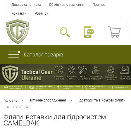
Доставка і оплата
Обмін та повернення
Про нас
Контакти
Розміри
Каталог товарів
•
•
Тактичне спорядження
Гідратори та військові фляги
Головна
•
CAMELBAK
Фляги-вставки для гідросистем
CAMELBAK