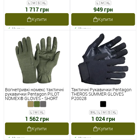
L
M
S
XL
L
M
XL
1 717 грн
949 грн
Купити
Купити
Наявне
Наявне
Вогнетривкі номекс тактичні
Тактичні Рукавички Pentagon
рукавички Pentagon PILOT
THEROS SUMMER GLOVES
NOMEX® GLOVES - SHORT
P20028
P20001
L
M
XL
3XL
L
M
S
XL
1 562 грн
1 024 грн
Купити
Купити
Наявне
Наявне