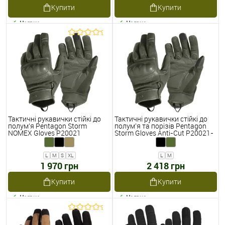
Купити
Купити
Наявне
Наявне
Тактичні рукавички стійкі до
Тактичні рукавички стійкі до
полум'я Pentagon Storm
полум'я та порізів Pentagon
NOMEX Gloves P20021
Storm Gloves Anti-Cut P20021-
CU
L
M
S
XL
L
M
1 970 грн
2 418 грн
Купити
Купити
Наявне
Наявне