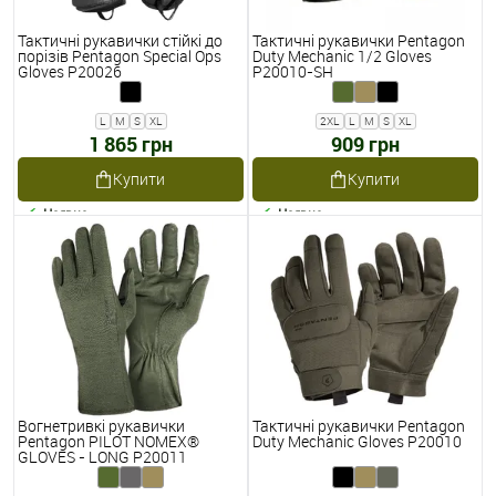
Тактичні рукавички стійкі до
Тактичні рукавички Pentagon
порізів Pentagon Special Ops
Duty Mechanic 1/2 Gloves
Gloves P20026
P20010-SH
L
M
S
XL
2XL
L
M
S
XL
1 865 грн
909 грн
Купити
Купити
Наявне
Наявне
Вогнетривкі рукавички
Тактичні рукавички Pentagon
Pentagon PILOT NOMEX®
Duty Mechanic Gloves P20010
GLOVES - LONG P20011