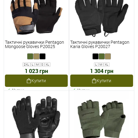
Тактичні рукавички Pentagon
Тактичні рукавички Pentagon
Mongoose Gloves P20025
Karia Gloves P20027
2XL
L
M
S
XL
L
M
XL
1 023 грн
1 304 грн
Купити
Купити
Наявне
Наявне