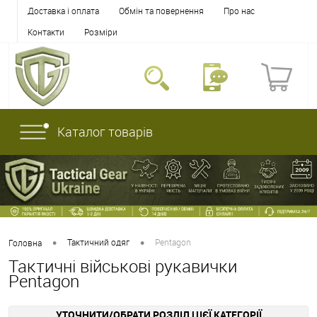
Доставка і оплата
Обмін та повернення
Про нас
Контакти
Розміри
Каталог товарів
•
•
Тактичний одяг
Pentagon
Головна
Тактичні військові рукавички
Pentagon
УТОЧНИТИ/ОБРАТИ РОЗДІЛ ЦІЄЇ КАТЕГОРІЇ