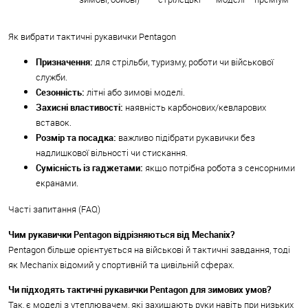
Як вибрати тактичні рукавички Pentagon
Призначення:
для стрільби, туризму, роботи чи військової
служби.
Сезонність:
літні або зимові моделі.
Захисні властивості:
наявність карбонових/кевларових
вставок.
Розмір та посадка:
важливо підібрати рукавички без
надлишкової вільності чи стискання.
Сумісність із гаджетами:
якщо потрібна робота з сенсорними
екранами.
Часті запитання (FAQ)
Чим рукавички Pentagon відрізняються від Mechanix?
Pentagon більше орієнтується на військові й тактичні завдання, тоді
як Mechanix відомий у спортивній та цивільній сферах.
Чи підходять тактичні рукавички Pentagon для зимових умов?
Так, є моделі з утеплювачем, які захищають руки навіть при низьких