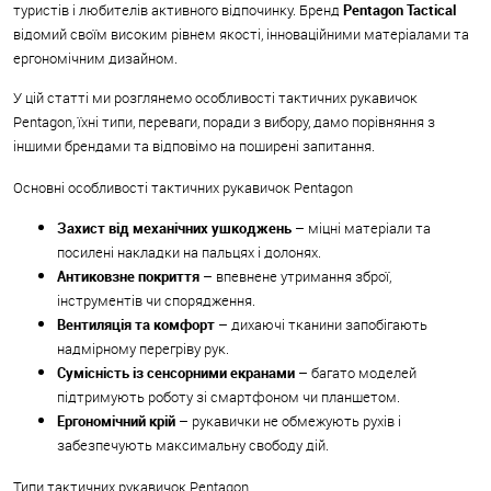
туристів і любителів активного відпочинку. Бренд
Pentagon Tactical
відомий своїм високим рівнем якості, інноваційними матеріалами та
ергономічним дизайном.
У цій статті ми розглянемо особливості тактичних рукавичок
Pentagon, їхні типи, переваги, поради з вибору, дамо порівняння з
іншими брендами та відповімо на поширені запитання.
Основні особливості тактичних рукавичок Pentagon
Захист від механічних ушкоджень
– міцні матеріали та
посилені накладки на пальцях і долонях.
Антиковзне покриття
– впевнене утримання зброї,
інструментів чи спорядження.
Вентиляція та комфорт
– дихаючі тканини запобігають
надмірному перегріву рук.
Сумісність із сенсорними екранами
– багато моделей
підтримують роботу зі смартфоном чи планшетом.
Ергономічний крій
– рукавички не обмежують рухів і
забезпечують максимальну свободу дій.
Типи тактичних рукавичок Pentagon