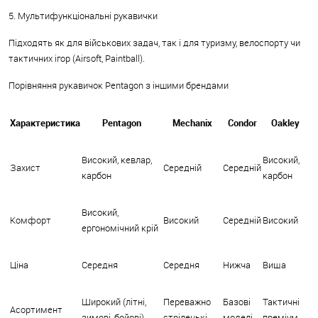
5. Мультифункціональні рукавички
Підходять як для військових задач, так і для туризму, велоспорту чи
тактичних ігор (Airsoft, Paintball).
Порівняння рукавичок Pentagon з іншими брендами
Характеристика
Pentagon
Mechanix
Condor
Oakley
Високий, кевлар,
Високий,
Захист
Середній
Середній
карбон
карбон
Високий,
Комфорт
Високий
Середній
Високий
ергономічний крій
Ціна
Середня
Середня
Нижча
Вища
Широкий (літні,
Переважно
Базові
Тактичні
Асортимент
зимові, бойові)
стрілецькі
моделі
преміум