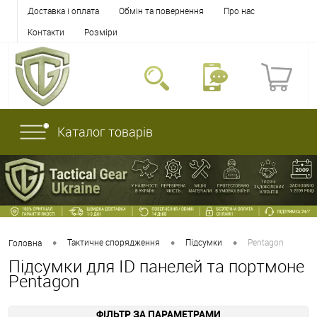
Доставка і оплата
Обмін та повернення
Про нас
Контакти
Розміри
Каталог товарів
•
•
•
Тактичне спорядження
Підсумки
Pentagon
Головна
Підсумки для ID панелей та портмоне
Pentagon
ФІЛЬТР ЗА ПАРАМЕТРАМИ