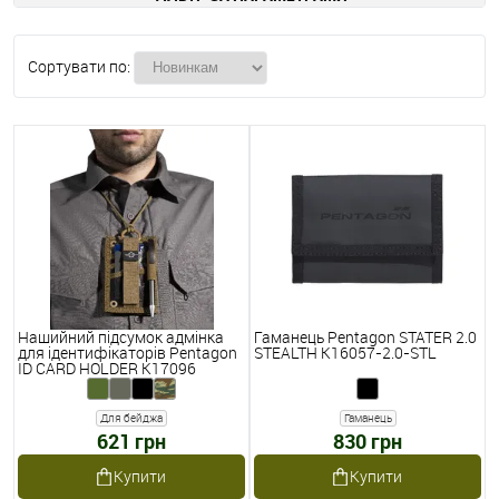
Сортувати по:
Нашийний підсумок адмінка
Гаманець Pentagon STATER 2.0
для ідентифікаторів Pentagon
STEALTH K16057-2.0-STL
ID CARD HOLDER K17096
Для бейджа
Гаманець
621 грн
830 грн
Купити
Купити