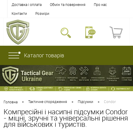
Доставка і оплата
Обмін та повернення
Про нас
Контакти
Розміри
Каталог товарів
•
•
•
Тактичне спорядження
Підсумки
Condor
Головна
Компресійні і насипні підсумки Condor
- міцні, зручні та універсальні рішення
для військових і туристів.