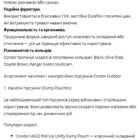
поясах, рюкзаках або сумках.
Надійна фурнітура.
Використовуються блискавки YKK, застібки Duraflex і посилені шви,
які витримують тривалі навантаження.
Функціональність та ергономіка.
Продумана форма, швидкий доступ, можливість складання або
стиснення — усе це підвищує ефективність користувача.
Різноманітність кольорів.
Condor пропонує моделі в популярних кольорах: Black, Olive Drab,
Coyote Brown, Ranger Green, Multicam.
Асортимент насипних і компресійних підсумків Condor Outdoor
1. Насипні підсумки (Dump Pouches)
Це найпоширеніший тип підсумків серед військових і стрілецьких
користувачів. Вони дозволяють зручно скидати порожні магазини або
спорядження під час динамічних дій.
Популярні моделі:
Condor MA22 Roll-Up Utility Dump Pouch — класичний складаний