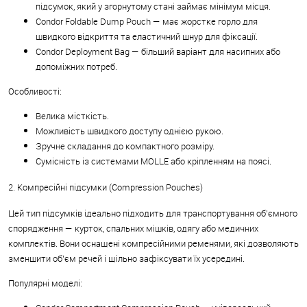
підсумок, який у згорнутому стані займає мінімум місця.
Condor Foldable Dump Pouch — має жорстке горло для
швидкого відкриття та еластичний шнур для фіксації.
Condor Deployment Bag — більший варіант для насипних або
допоміжних потреб.
Особливості:
Велика місткість.
Можливість швидкого доступу однією рукою.
Зручне складання до компактного розміру.
Сумісність із системами MOLLE або кріпленням на поясі.
2. Компресійні підсумки (Compression Pouches)
Цей тип підсумків ідеально підходить для транспортування об’ємного
спорядження — курток, спальних мішків, одягу або медичних
комплектів. Вони оснащені компресійними ременями, які дозволяють
зменшити об’єм речей і щільно зафіксувати їх усередині.
Популярні моделі: