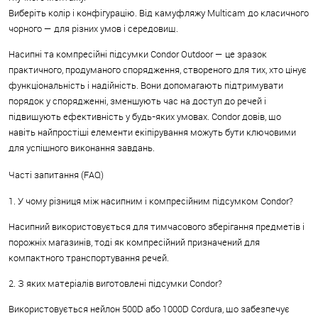
Виберіть колір і конфігурацію. Від камуфляжу Multicam до класичного
чорного — для різних умов і середовищ.
Насипні та компресійні підсумки Condor Outdoor — це зразок
практичного, продуманого спорядження, створеного для тих, хто цінує
функціональність і надійність. Вони допомагають підтримувати
порядок у спорядженні, зменшують час на доступ до речей і
підвищують ефективність у будь-яких умовах. Condor довів, що
навіть найпростіші елементи екіпірування можуть бути ключовими
для успішного виконання завдань.
Часті запитання (FAQ)
1. У чому різниця між насипним і компресійним підсумком Condor?
Насипний використовується для тимчасового зберігання предметів і
порожніх магазинів, тоді як компресійний призначений для
компактного транспортування речей.
2. З яких матеріалів виготовлені підсумки Condor?
Використовується нейлон 500D або 1000D Cordura, що забезпечує