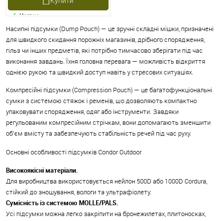
Купити
Наявне
Насипні підсумки (Dump Pouch) — це зручні складні мішки, призначені
для швидкого скидання порожніх магазинів, дрібного спорядження,
гільз чи інших предметів, які потрібно тимчасово зберігати під час
виконання завдань. Їхня головна перевага — можливість відкриття
однією рукою та швидкий доступ навіть у стресових ситуаціях.
Компресійні підсумки (Compression Pouch) — це багатофункціональні
сумки з системою стяжок і ременів, що дозволяють компактно
упаковувати спорядження, одяг або інструменти. Завдяки
регульованим компресійним стрічкам, вони допомагають зменшити
об’єм вмісту та забезпечують стабільність речей під час руху.
Основні особливості підсумків Condor Outdoor
Високоякісні матеріали.
Для виробництва використовується нейлон 500D або 1000D Cordura,
стійкий до зношування, вологи та ультрафіолету.
Сумісність із системою MOLLE/PALS.
Усі підсумки можна легко закріпити на бронежилетах, плитоносках,