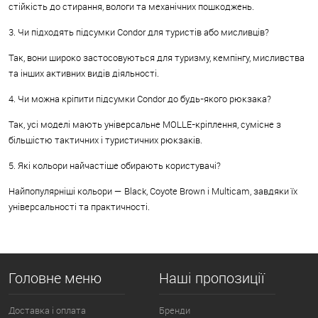
стійкість до стирання, вологи та механічних пошкоджень.
3. Чи підходять підсумки Condor для туристів або мисливців?
Так, вони широко застосовуються для туризму, кемпінгу, мисливства
та інших активних видів діяльності.
4. Чи можна кріпити підсумки Condor до будь-якого рюкзака?
Так, усі моделі мають універсальне MOLLE-кріплення, сумісне з
більшістю тактичних і туристичних рюкзаків.
5. Які кольори найчастіше обирають користувачі?
Найпопулярніші кольори — Black, Coyote Brown і Multicam, завдяки їх
універсальності та практичності.
Головне меню
Наші пропозиції
Доставка і оплата
Бренди