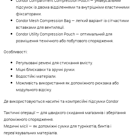
Condor Compartment Compression Pouch — універсальний
підсумок із двома відділеннями та внутрішніми еластичними
фіксаторами.
Condor Mesh Compression Bag — легкий варіант із сітчастими
вставками для вентиляції.
Condor Utility Compression Pouch — оптимальний для
розміщення технічного або побутового спорядження.
Особливості:
Регульовані ремені для стискання вмісту.
Міцні блискавки та зручні ручки.
Водостійкі матеріали.
Можливість використання як допоміжного рюкзака або
модульного відсіку.
Де використовуються насипні та компресійні підсумки Condor
Тактичні операції — для швидкого скидання магазинів і зберігання
допоміжного спорядження.
Медичні місії — як допоміжні сумки для турнікетів, бинтів і
перев’язувальних матеріалів.