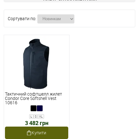
Сортувати по:
Тактичний софтшелл жилет
Condor Core Softshell Vest
10616
L
S
XL
3 482 грн
Купити