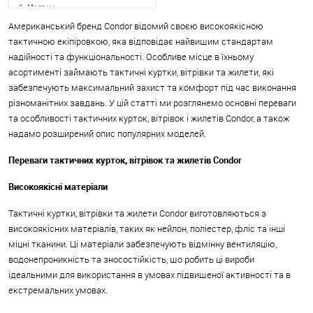
Наявне
Американський бренд Condor відомий своєю високоякісною
тактичною екіпіровкою, яка відповідає найвищим стандартам
надійності та функціональності. Особливе місце в їхньому
асортименті займають тактичні куртки, вітрівки та жилети, які
забезпечують максимальний захист та комфорт під час виконання
різноманітних завдань. У цій статті ми розглянемо основні переваги
та особливості тактичних курток, вітрівок і жилетів Condor, а також
надамо розширений опис популярних моделей.
Переваги тактичних курток, вітрівок та жилетів Condor
Високоякісні матеріали
Тактичні куртки, вітрівки та жилети Condor виготовляються з
високоякісних матеріалів, таких як нейлон, поліестер, фліс та інші
міцні тканини. Ці матеріали забезпечують відмінну вентиляцію,
водонепроникність та зносостійкість, що робить ці вироби
ідеальними для використання в умовах підвищеної активності та в
екстремальних умовах.