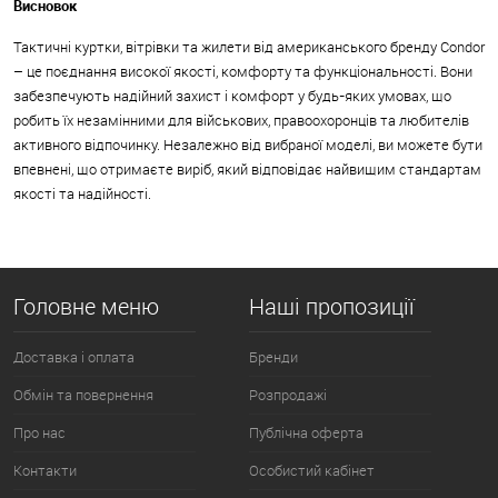
Висновок
Тактичні куртки, вітрівки та жилети від американського бренду Condor
– це поєднання високої якості, комфорту та функціональності. Вони
забезпечують надійний захист і комфорт у будь-яких умовах, що
робить їх незамінними для військових, правоохоронців та любителів
активного відпочинку. Незалежно від вибраної моделі, ви можете бути
впевнені, що отримаєте виріб, який відповідає найвищим стандартам
якості та надійності.
Головне меню
Наші пропозиції
Доставка і оплата
Бренди
Обмін та повернення
Розпродажі
Про нас
Публічна оферта
Контакти
Особистий кабінет