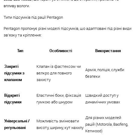
впливу вологи.
Типи підсумків під рації Pentagon
Pentagon пропонує різні моделі підсумків, що адаптовані під різні види
зв’язку та кріплення:
Тип
Особливості
Використання
Закриті
Клапан із фастексом чи
Армія, поліція, служби
підсумки з
велкро для повного
безпеки
клапаном
захисту
Відкриті
Еластичні боки, фіксація
Швидкий доступ у
підсумки
гумкою або шнуром
динамічних умовах
Для різних моделей
Універсальні /
Можливість змінювати
рацій (Motorola, Baofeng,
регульовані
висоту, ширину, кут нахилу
Kenwood)