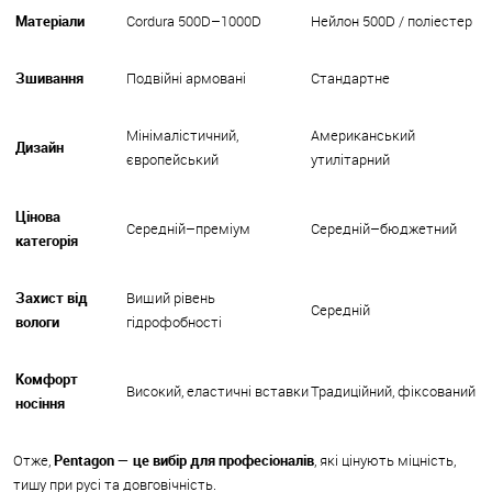
Матеріали
Cordura 500D–1000D
Нейлон 500D / поліестер
Зшивання
Подвійні армовані
Стандартне
Мінімалістичний,
Американський
Дизайн
європейський
утилітарний
Цінова
Середній–преміум
Середній–бюджетний
категорія
Захист від
Вищий рівень
Середній
вологи
гідрофобності
Комфорт
Високий, еластичні вставки
Традиційний, фіксований
носіння
Отже,
Pentagon — це вибір для професіоналів
, які цінують міцність,
тишу при русі та довговічність.