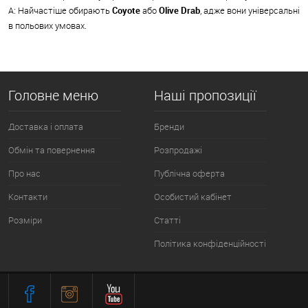
A: Найчастіше обирають
Coyote
або
Olive Drab
, адже вони універсальні
в польових умовах.
Головне меню
Наші пропозиції
Доставка і оплата
Бренди
Обмін та повернення
Розпродажі
Про нас
Публічна оферта
Контакти
Особистий кабінет
Розміри
Статті
Політика конфіденційності