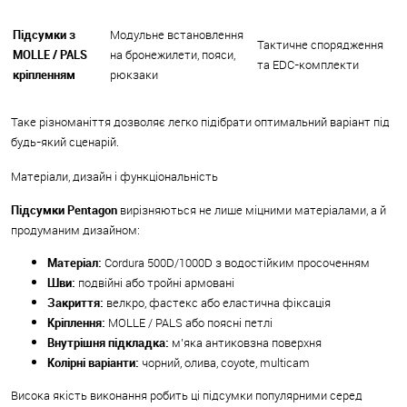
Підсумки з
Модульне встановлення
Тактичне спорядження
MOLLE / PALS
на бронежилети, пояси,
та EDC-комплекти
кріпленням
рюкзаки
Таке різноманіття дозволяє легко підібрати оптимальний варіант під
будь-який сценарій.
Матеріали, дизайн і функціональність
Підсумки Pentagon
вирізняються не лише міцними матеріалами, а й
продуманим дизайном:
Матеріал:
Cordura 500D/1000D з водостійким просоченням
Шви:
подвійні або тройні армовані
Закриття:
велкро, фастекс або еластична фіксація
Кріплення:
MOLLE / PALS або поясні петлі
Внутрішня підкладка:
м’яка антиковзна поверхня
Колірні варіанти:
чорний, олива, coyote, multicam
Висока якість виконання робить ці підсумки популярними серед