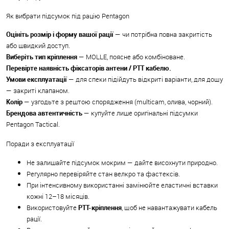
Як вибрати підсумок під рацію Pentagon
Оцініть розмір і форму вашої рації
— чи потрібна повна закритість
або швидкий доступ.
Виберіть тип кріплення
— MOLLE, поясне або комбіноване.
Перевірте наявність фіксаторів антени / PTT кабелю.
Умови експлуатації
— для спеки підійдуть відкриті варіанти, для дощу
— закриті клапаном.
Колір
— узгодьте з рештою спорядження (multicam, олива, чорний).
Брендова автентичність
— купуйте лише оригінальні підсумки
Pentagon Tactical.
Поради з експлуатації
Не залишайте підсумок мокрим — дайте висохнути природно.
Регулярно перевіряйте стан велкро та фастексів.
При інтенсивному використанні замінюйте еластичні вставки
кожні 12–18 місяців.
Використовуйте
PTT-кріплення
, щоб не навантажувати кабель
рації.