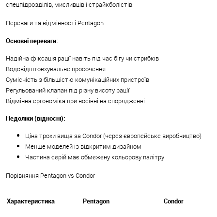
спецпідрозділів, мисливців і страйкболістів.
Переваги та відмінності Pentagon
Основні переваги:
Надійна фіксація рації навіть під час бігу чи стрибків
Водовідштовхувальне просочення
Сумісність з більшістю комунікаційних пристроїв
Регульований клапан під різну висоту рації
Відмінна ергономіка при носінні на спорядженні
Недоліки (відносні):
Ціна трохи вища за Condor (через європейське виробництво)
Менше моделей із відкритим дизайном
Частина серій має обмежену кольорову палітру
Порівняння Pentagon vs Condor
Характеристика
Pentagon
Condor