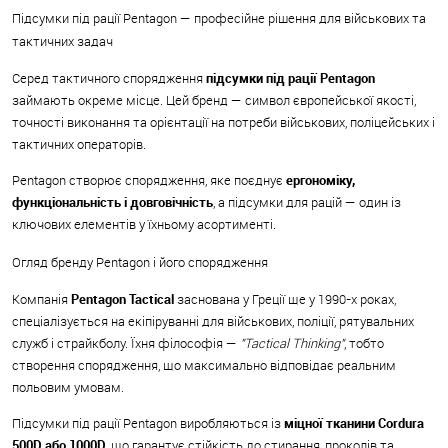
Підсумки під рації Pentagon — професійне рішення для військових та
тактичних задач
Серед тактичного спорядження
підсумки під рації Pentagon
займають окреме місце. Цей бренд — символ європейської якості,
точності виконання та орієнтації на потреби військових, поліцейських і
тактичних операторів.
Pentagon створює спорядження, яке поєднує
ергономіку,
функціональність і довговічність
, а підсумки для рацій — один із
ключових елементів у їхньому асортименті.
Огляд бренду Pentagon і його спорядження
Компанія
Pentagon Tactical
заснована у Греції ще у 1990-х роках,
спеціалізується на екіпіруванні для військових, поліції, рятувальних
служб і страйкболу. Їхня філософія —
"Tactical Thinking"
, тобто
створення спорядження, що максимально відповідає реальним
польовим умовам.
Підсумки під рації Pentagon виробляються із
міцної тканини Cordura
500D або 1000D
, що гарантує стійкість до стирання, проколів та