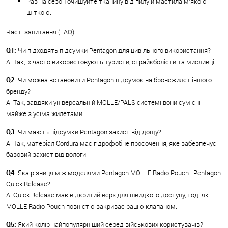
Раз на сезон очищуйте тканину від пилу й мастила м’якою
щіткою.
Часті запитання (FAQ)
Q1:
Чи підходять підсумки Pentagon для цивільного використання?
A: Так, їх часто використовують туристи, страйкболісти та мисливці.
Q2:
Чи можна встановити Pentagon підсумок на бронежилет іншого
бренду?
A: Так, завдяки універсальній MOLLE/PALS системі вони сумісні
майже з усіма жилетами.
Q3:
Чи мають підсумки Pentagon захист від дощу?
A: Так, матеріал Cordura має гідрофобне просочення, яке забезпечує
базовий захист від вологи.
Q4:
Яка різниця між моделями Pentagon MOLLE Radio Pouch і Pentagon
Quick Release?
A: Quick Release має відкритий верх для швидкого доступу, тоді як
MOLLE Radio Pouch повністю закриває рацію клапаном.
Q5:
Який колір найпопулярніший серед військових користувачів?