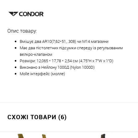
Опис товару:
Вміщує два
AR10(7,62*51
, .308
) чи
M14 магазини
Має два пістолетних підсумки спереду із регульованим
велкро-клапаном
Розміри: 12,065 * 17,78 * 2,54 см (4.75"H x 7"W x 1"D)
Виконано з Нейлону 1000Д (Nylon 1000D)
Molle інтерфейс (молле)
СХОЖІ ТОВАРИ (6)