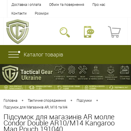
Доставка і оплата
Обмін та повернення
Про нас
Контакти
Розміри
Каталог товарів
•
•
•
Головна
Тактичне спорядження
Підсумки
Підсумок для Магазинів AR, M16 та M4
Підсумок для магазинів AR молле
Condor Double AR10/M14 Kangaroo
Mag Pouch 191040