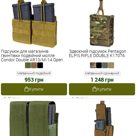
Підсумок для магазинів
Здвоєний підсумок Pentagon
гвинтівки подвійний молле
ELPIS RIFLE DOUBLE K17076
Condor Double AR10/M-14 Open
Top Mag Pouch MA24
Магазинний подвійний
Магазинний одинарний
953 грн
1 248 грн
Купити
Купити
Наявне
Наявне