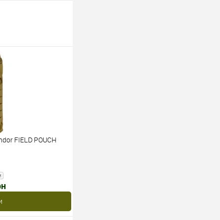
ndor FIELD POUCH
и
рн
и