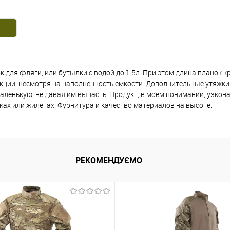
к для фляги, или бутылки с водой до 1.5л. При этом длина планок 
рукции, несмотря на наполненность емкости. Дополнительные утяжк
аленькую, не давая им выпасть. Продукт, в моем понимании, узко
ах или жилетах. Фурнитура и качество материалов на высоте.
РЕКОМЕНДУЄМО