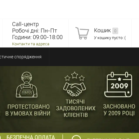
Call-центр
Кошик
Робочі дні: Пн-Пт
0
Години: 09:00-18:00
У кошику пусто :(
Контакти та адреса
стичне спорядження