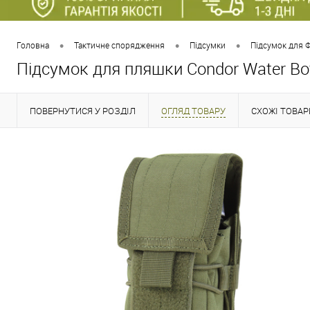
•
•
•
Головна
Тактичне спорядження
Підсумки
Підсумок для 
Підсумок для пляшки Condor Water Bot
ПОВЕРНУТИСЯ У РОЗДІЛ
ОГЛЯД ТОВАРУ
СХОЖІ ТОВАР