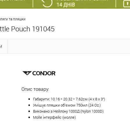
Фляги та пляшки
tle Pouch 191045
И
Опис товару:
Габарити: 10.16 * 20.32 * 7.62см (4 x 8 x 3")
Уміщує пляшки об'ємом 750мл (24 Oz.)
Виконано з Нейлону 1000Д (Nylon 1000D)
Molle інтерфейс (молле)