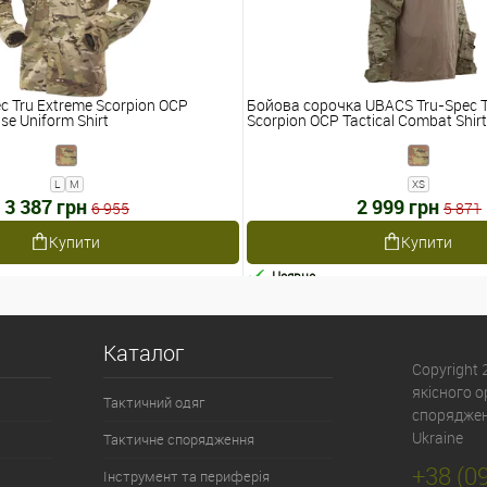
c Tru Extreme Scorpion OCP
Бойова сорочка UBACS Tru-Spec T
se Uniform Shirt
Scorpion OCP Tactical Combat Shirt
L
M
XS
3 387 грн
2 999 грн
6 955
5 871
Купити
Купити
Наявне
Каталог
Copyright
якісного 
Тактичний одяг
спорядженн
Ukraine
Тактичне спорядження
+38 (0
Інструмент та периферія