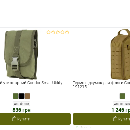
 утилітарний Condor Small Utility
Термо підсумок для фляги Co
191215
Для фляги
Для пляшк
836 грн
1 246 г
Купити
Купит
Наявне