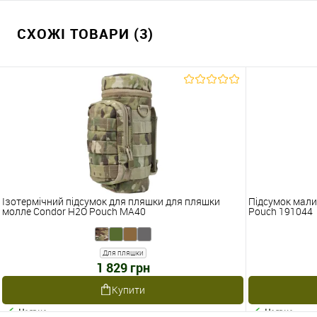
СХОЖІ ТОВАРИ (3)
Ізотермічний підсумок для пляшки для пляшки
Підсумок малий
молле Condor H2O Pouch MA40
Pouch 191044
Для пляшки
1 829 грн
Купити
Наявне
Наявне