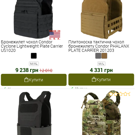
Бронежилет чохол Condor
Плитоноска тактична чохол
Cyclone Lightweight Plate Carrier
бронежилету Condor PHALANX
US1020
PLATE CARRIER 201203
M/XL
M/L
9 238 грн
4 331 грн
12 010
Купити
Купити
Наявне
Наявне