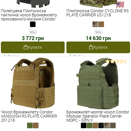
Полегшена Плитоноска
Плитоноска Condor CYCLONE RS
тактична чохол бронежилету
PLATE CARRIER US1218
прихованого носіння Condor
SPECTER PLATE CARRIER 201214
M/L
M/L
3 772 грн
14 630 грн
Купити
Купити
Наявне
Наявне
Чохол бронежилету Condor
Бронежилет молле чохол Condor
VANQUISH RS PLATE CARRIER
Modular Operator Plate Carrier
201216
MOPC - GEN II