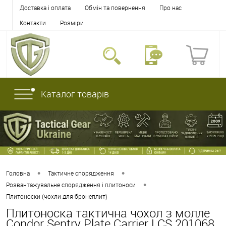
Доставка і оплата
Обмін та повернення
Про нас
Контакти
Розміри
Каталог товарів
•
•
Головна
Тактичне спорядження
•
Розвантажувальне спорядження і плитоноси
Плитоноски (чохли для бронеплит)
Плитоноска тактична чохол з молле
Condor Sentry Plate Carrier LCS 201068