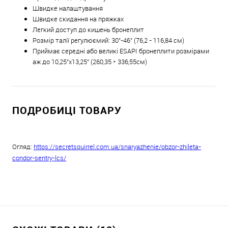
Швидке налаштування
Швидке скидання на пряжках
Легкий доступ до кишень бронеплит
Розмір талії регулюємий: 30"-46" (76,2 - 116,84 см)
Приймає середні або великі ESAPI бронеплити розмірами
аж до 10,25"х13,25" (260,35 * 336,55см)
ПОДРОБИЦІ ТОВАРУ
Огляд:
https://secretsquirrel.com.ua/snaryazhenie/obzor-zhileta-
condor-sentry-lcs/