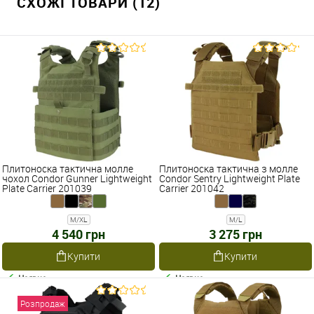
СХОЖІ ТОВАРИ (12)
Плитоноска тактична молле
Плитоноска тактична з молле
чохол Condor Gunner Lightweight
Condor Sentry Lightweight Plate
Plate Carrier 201039
Carrier 201042
M/XL
M/L
4 540 грн
3 275 грн
Купити
Купити
Наявне
Наявне
Розпродаж