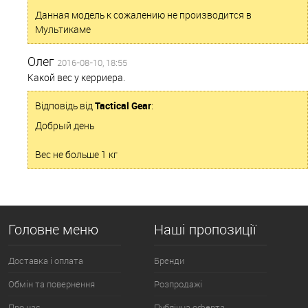
Данная модель к сожалению не производится в
Мультикаме
Олег
2016-08-10, 18:55
Какой вес у керриера.
Відповідь від
Tactical Gear
:
Добрый день
Вес не больше 1 кг
Головне меню
Наші пропозиції
Доставка і оплата
Бренди
Обмін та повернення
Розпродажі
Про нас
Публічна оферта