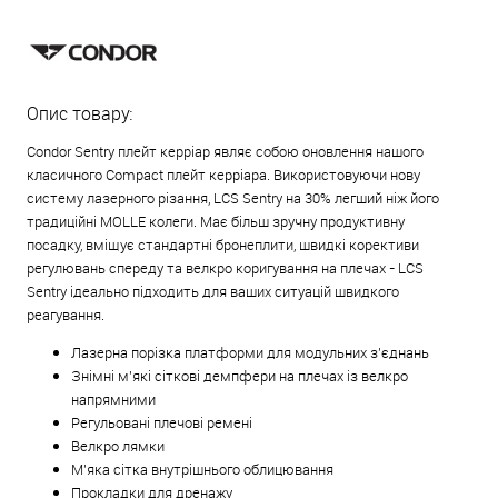
Опис товару:
Condor Sentry плейт керріар являє собою оновлення нашого
класичного Compact плейт керріара. Використовуючи нову
систему лазерного різання, LCS Sentry на 30% легший ніж його
традиційні MOLLE колеги. Має більш зручну продуктивну
посадку, вміщує стандартні бронеплити, швидкі корективи
регулювань спереду та велкро коригування на плечах - LCS
Sentry ідеально підходить для ваших ситуацій швидкого
реагування.
Лазерна порізка платформи для модульних з'єднань
Знімні м'які сіткові демпфери на плечах із велкро
напрямними
Регульовані плечові ремені
Велкро лямки
М'яка сітка внутрішнього облицювання
Прокладки для дренажу