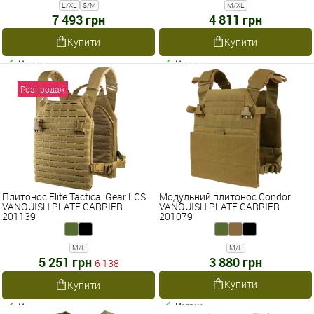
L/XL
S/M
M/XL
7 493 грн
4 811 грн
Купити
Купити
Наявне
Наявне
Розпродаж
Плитонос Elite Tactical Gear LCS
Модульний плитонос Condor
VANQUISH PLATE CARRIER
VANQUISH PLATE CARRIER
201139
201079
M/L
M/L
5 251 грн
3 880 грн
6 138
Купити
Купити
Наявне
Наявне