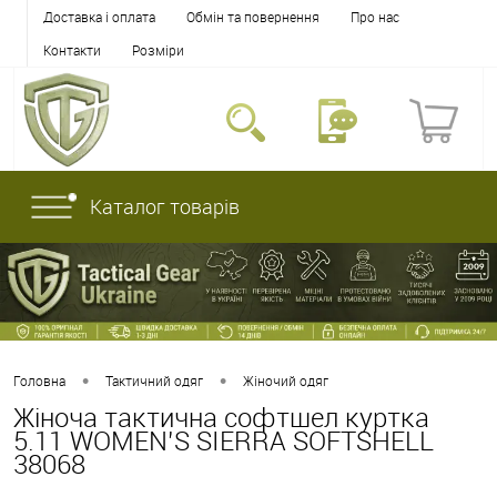
Доставка і оплата
Обмін та повернення
Про нас
Контакти
Розміри
Каталог товарів
•
•
Головна
Тактичний одяг
Жіночий одяг
Жіноча тактична софтшел куртка
5.11 WOMEN’S SIERRA SOFTSHELL
38068