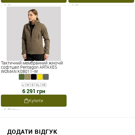
Наявне
Наявне
Тактичний мембранний жіночій
софтшел Pentagon ARTAXES
WOMAN K08011-W
L
M
S
XL
XS
6 291 грн
Купити
Наявне
ДОДАТИ ВІДГУК