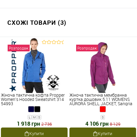
СХОЖІ ТОВАРИ (3)
Розпродаж
Розпродаж
Жіноча тактична кофта Propper
Жіноча тактична мембранна
Women's Hooded Sweatshirt 314
куртка дощовик 5.11 WOMENS
54993
AURORA SHELL JACKET, Sangria
38077
L
M
S
S
1 918 грн
4 106 грн
2 736
8 129
Купити
Купити