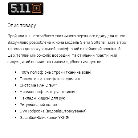
Опис товару:
Пройшли дні незграбного тактичного верхнього одягу для жінок.
Задумливо розроблена жіноча модель Sierra Softshell, має вітро
та водовідштовхувальний поліефірний стрейчовий зовнішній
шар, теплий мікро-фліс всередині, та стильний практичний
силует, який сприяє тактичним здібностям куртки
100% поліефірна
стрейч
тканина зовні
Поліестер мікро-фліс всередині
Система RAPIDraw™
Низькопрофільні грудні кишені
Накладні кишені для рук
Регульований подов
DWR обробка (водовідштовхування)
Застібки-блискавки YKK®