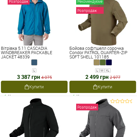
Розпродаж
Рекомендуєме
Розпродаж
Вітрівка 5.11 CASCADIA
Бойова софтшелл сорочка
WINDBREAKER PACKABLE
Condor PATROL QUARTER-ZIP
JACKET 48339
SOFT SHELL 101185
L
L
M
XL
3 387 грн
2 499 грн
4 075
2 977
Купити
Купити
Наявне
Наявне
Розпродаж