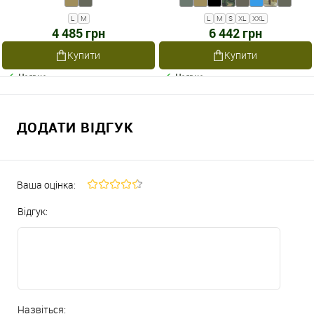
L
M
L
M
S
XL
XXL
4 485 грн
6 442 грн
Купити
Купити
Наявне
Наявне
ДОДАТИ ВІДГУК
Ваша оцінка:
Відгук:
Назвіться: