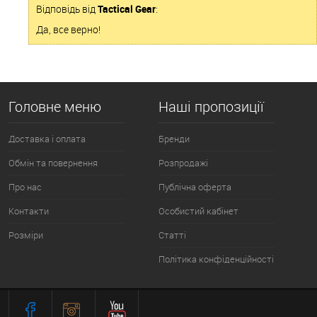
Відповідь від
Tactical Gear
:
Да, все верно!
Головне меню
Наші пропозиції
Доставка і оплата
Бренди
Обмін та повернення
Розпродажі
Про нас
Публічна оферта
Контакти
Особистий кабінет
Розміри
Статті
Політика конфіденційності