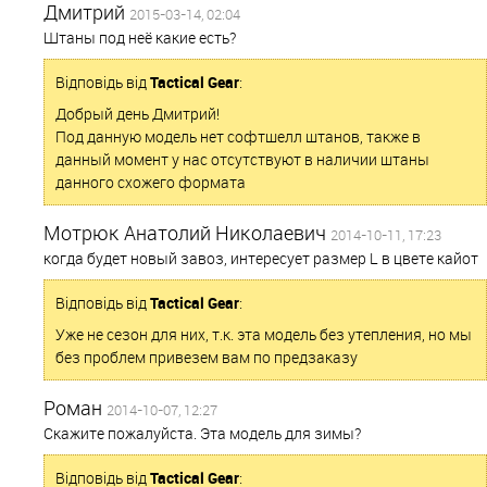
Дмитрий
2015-03-14, 02:04
Штаны под неё какие есть?
Відповідь від
Tactical Gear
:
Добрый день Дмитрий!
Под данную модель нет софтшелл штанов, также в
данный момент у нас отсутствуют в наличии штаны
данного схожего формата
Мотрюк Анатолий Николаевич
2014-10-11, 17:23
когда будет новый завоз, интересует размер L в цвете кайот
Відповідь від
Tactical Gear
:
Уже не сезон для них, т.к. эта модель без утепления, но мы
без проблем привезем вам по предзаказу
Роман
2014-10-07, 12:27
Скажите пожалуйста. Эта модель для зимы?
Відповідь від
Tactical Gear
: