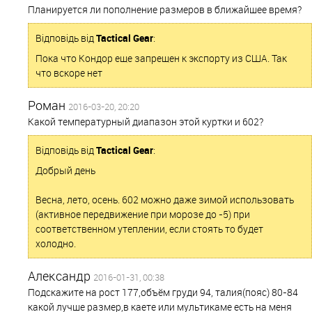
Планируется ли пополнение размеров в ближайшее время?
Відповідь від
Tactical Gear
:
Пока что Кондор еще запрещен к экспорту из США. Так
что вскоре нет
Роман
2016-03-20, 20:20
Какой температурный диапазон этой куртки и 602?
Відповідь від
Tactical Gear
:
Добрый день
Весна, лето, осень. 602 можно даже зимой использовать
(активное передвижение при морозе до -5) при
соответственном утеплении, если стоять то будет
холодно.
Александр
2016-01-31, 00:38
Подскажите на рост 177,объём груди 94, талия(пояс) 80-84
какой лучше размер,в каете или мультикаме есть на меня