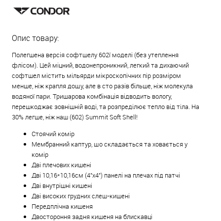
Опис товару:
Полегшена версія софтшелу 602ї моделі (без утеплення
флісом). Цей міцний, водонепроникний, легкий та дихаючий
софтшел містить мільярди мікроскопічних пір розміром
менше, ніж крапля дощу, але в сто разів більше, ніж молекула
водяної пари. Тришарова комбінація відводить вологу,
перешкоджає зовнішній воді, та розпреділює тепло від тіла. На
30% легше, ніж наш (602) Summit Soft Shell!
Стоячий комір
Мембранний каптур, що складається та ховається у
комір
Дві плечових кишені
Дві 10,16*10,16см (4"х4") панелі на плечах під патчі
Дві внутрішні кишені
Дві високих грудних слеш-кишені
Передплічна кишеня
Двостороння задня кишеня на блискавці