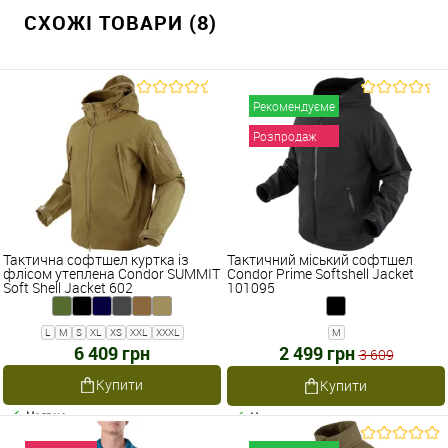
СХОЖІ ТОВАРИ (8)
Рекомендуєме
Розпродаж
Тактична софтшел куртка із
Тактичний міський софтшел
флісом утеплена Condor SUMMIT
Condor Prime Softshell Jacket
Soft Shell Jacket 602
101095
L
M
S
XL
XS
XXL
XXXL
M
6 409 грн
2 499 грн
3 609
Купити
Купити
Наявне
Наявне