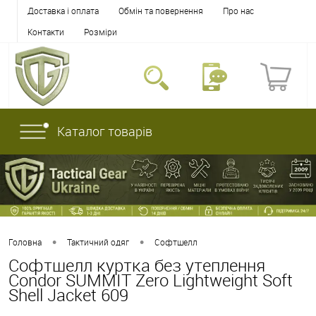
Доставка і оплата
Обмін та повернення
Про нас
Контакти
Розміри
Каталог товарів
•
•
Головна
Тактичний одяг
Софтшелл
Софтшелл куртка без утеплення
Condor SUMMIT Zero Lightweight Soft
Shell Jacket 609