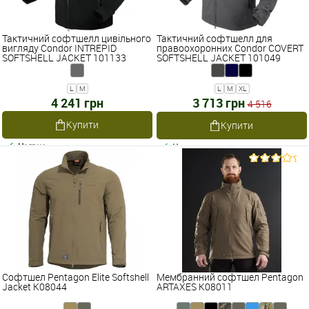
Тактичний софтшелл цивільного
Тактичний софтшелл для
вигляду Condor INTREPID
правоохоронних Condor COVERT
SOFTSHELL JACKET 101133
SOFTSHELL JACKET 101049
L
M
L
M
XL
4 241 грн
3 713 грн
4 516
Купити
Купити
Наявне
Наявне
Софтшел Pentagon Elite Softshell
Мембранний софтшел Pentagon
Jacket K08044
ARTAXES K08011