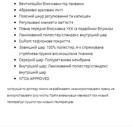
Вентиляційні блискавки під пахвами
Абразивні армовані лікті
Поясний шнур регулювання та капюшен
Регульовані манжети зап'ястя
Повна передня блискавка YKK із подвійним бігунком
Ламінований поліестер/спандекс внутрішній шар
DuPont тефлонове покриття
Зовнішній шар: 100% поліестер, 4-х спрямована
стрейчева пружня високощільна тканина
Середній шар: Поліуретанова мембрана
Внутрішній шар: Ламінований поліестер/спандекс
внутрішній шар
NTOA APPROVED
Інструкція по догляду: Ніколи не відбілювати, не використовувати праску, не
використовувати суху чистку. Прати вивернувши навиворіт при низькій
температурі. Сушити при низьких температурах