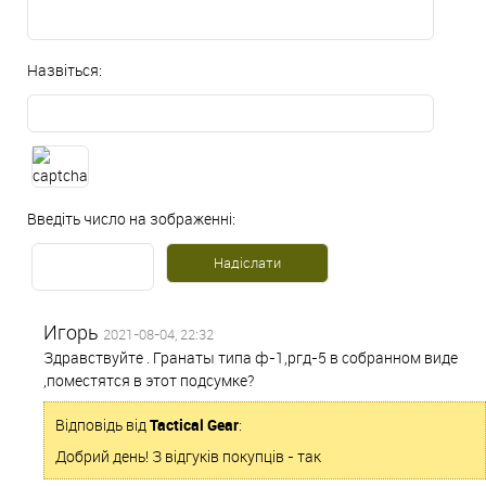
Назвіться:
Введіть число на зображенні:
Игорь
2021-08-04, 22:32
Здравствуйте . Гранаты типа ф-1,ргд-5 в собранном виде
,поместятся в этот подсумке?
Відповідь від
Tactical Gear
:
Добрий день! З відгуків покупців - так