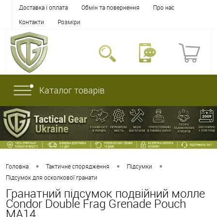
Доставка і оплата
Обмін та повернення
Про нас
Контакти
Розміри
Каталог товарів
•
•
•
Головна
Тактичне спорядження
Підсумки
Підсумок для осколкової гранати
Гранатний підсумок подвійний молле
Condor Double Frag Grenade Pouch
MA14