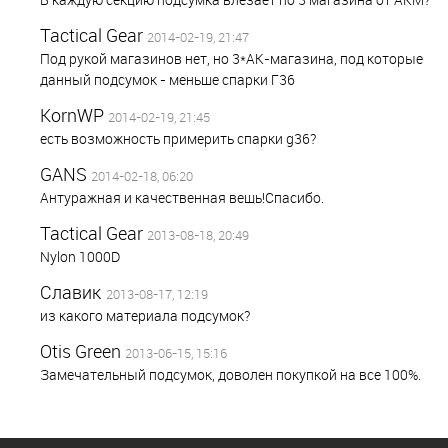
Tactical Gear
2014-02-19, 21:47
Под рукой магазинов нет, но 3*АК-магазина, под которые
данный подсумок - меньше спарки Г36
KornWP
2014-02-19, 21:45
есть возможность примерить спарки g36?
GANS
2014-02-18, 06:20
Антуражная и качественная вещь!Спасибо.
Tactical Gear
2013-08-18, 20:49
Nylon 1000D
Славик
2013-08-17, 12:19
из какого материала подсумок?
Otis Green
2013-06-15, 15:16
Замечательный подсумок, доволен покупкой на все 100%.