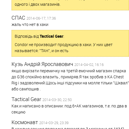
одного і двох магазинів.
СПАС
2014-06-17, 17:36
жаль что нет в хаки
Відповідь від
Tactical Gear
:
Condor не производит продукцию в хаки. У них цвет
называется: "ТАН", и он есть
Кузь Андрій Ярославович
2014-04-02, 16:16
якщо вирізати перемичку на третій емочний магазин спарка
до G36 спокійно влазить , приміряв.Я так зробив з KA Chest
Rig і задоволений.Щось інші підсумки на молле тільки "Шквал"
або сампошив .
Tactical Gear
2014-03-30, 22:50
Как и написано в описании: под 6*АК магазинов, т.е. по два в
секцию
Космонавт
2014-03-29, 23:39
В каждую секцию подсумка влезает по 3 магазина от АКМ?