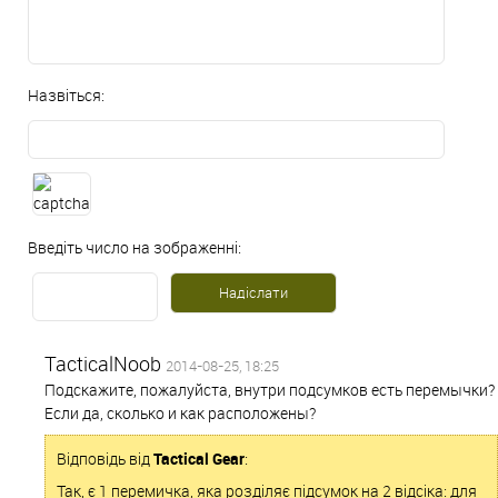
Назвіться:
Введіть число на зображенні:
TacticalNoob
2014-08-25, 18:25
Подскажите, пожалуйста, внутри подсумков есть перемычки?
Если да, сколько и как расположены?
Відповідь від
Tactical Gear
:
Так, є 1 перемичка, яка розділяє підсумок на 2 відсіка: для