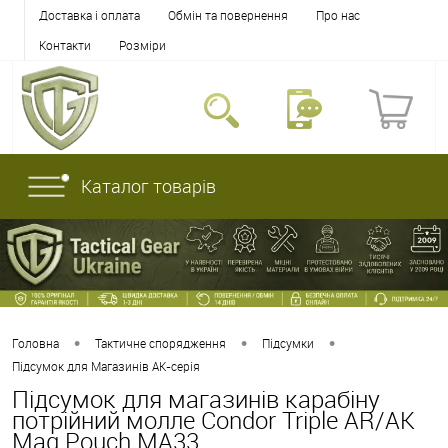
Доставка і оплата
Обмін та повернення
Про нас
Контакти
Розміри
Каталог товарів
•
•
•
Головна
Тактичне спорядження
Підсумки
Підсумок для Магазинів АК-серія
Підсумок для магазинів карабіну
потрійний молле Condor Triple AR/AK
Mag Pouch MA33