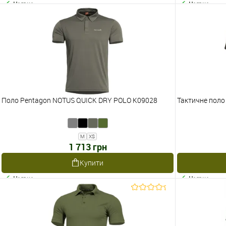
Наявне
Наявне
Поло Pentagon NOTUS QUICK DRY POLO K09028
Тактичне поло
M
XS
1 713 грн
Купити
Наявне
Наявне