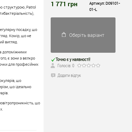
1 771
грн
Артикул:
D09101-
ю структурою, Patrol
01-L
тибактеріальність),
регулярну посадку, що
Оберіть варіант
гляд. Комір, що не
ий вигляд.
ма допоміжними
ого, є зони з велкро
Точно є у наявності!
рочки для професійних
Голосів: 0
Додати відгук
окулярів, що
ирізи, що ідеально
арів.
повітропроникність, що
х.