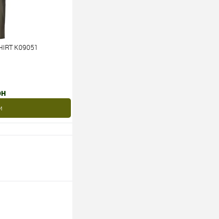
HIRT K09051
рн
и