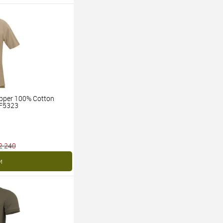
pper 100% Cotton
 F5323
2 240
и