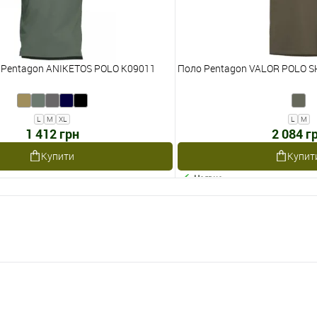
 Pentagon ANIKETOS POLO K09011
Поло Pentagon VALOR POLO S
L
M
XL
L
M
1 412 грн
2 084 г
Купити
Купит
Наявне