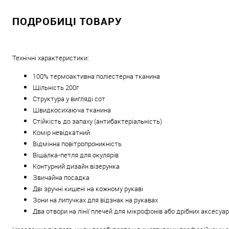
ПОДРОБИЦІ ТОВАРУ
Технічні характеристики:
100% термоактивна поліестерна тканина
Щільність 200г
Структура у вигляді сот
Швидкосихаюча тканина
Стійкість до запаху (антибактеріальність)
Комір невідкатний
Відмінна повітропроникність
Вішалка-петля для окулярів
Контурний дизайн візерунка
Звичайна посадка
Дві зручні кишені на кожному рукаві
Зони на липучках для відзнак на рукавах
Два отвори на лінії плечей для мікрофонів або дрібних аксесуар