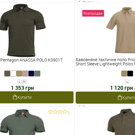
Наявне
Розпродаж
Бавовняне тактичне поло Pro
 Pentagon ANASSA POLO K09017
Short Sleeve Lightweight Polos
L
M
L
1 353 грн
1 120 грн
Купити
Купит
Наявне