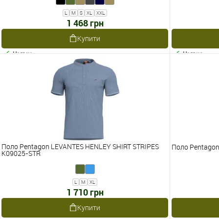
L
M
S
XL
XXL
1 468 грн
Купити
Наявне
Наявне
Поло Pentagon LEVANTES HENLEY SHIRT STRIPES
Поло Pentago
K09025-STR
L
M
XL
1 710 грн
Купити