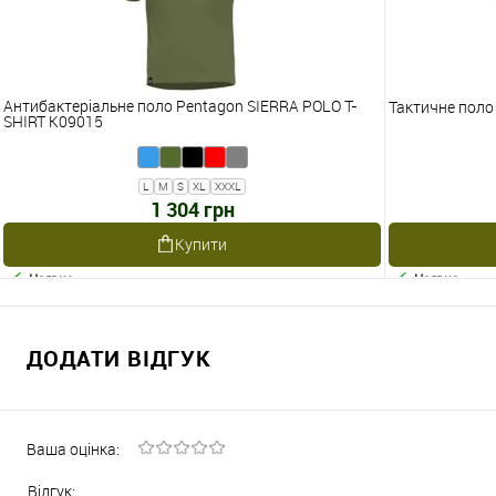
Антибактеріальне поло Pentagon SIERRA POLO T-
Тактичне поло
SHIRT K09015
L
M
S
XL
XXXL
1 304 грн
Купити
Наявне
Наявне
ДОДАТИ ВІДГУК
Ваша оцінка:
Відгук: