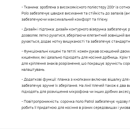
- Тканина: зроблена з високоякісного поліестеру 200г із сотно
Polo забезпечує швидке висихання та стійкість до запахів (ан
забезпечуючи максимальний комфорт та гігієну.
- Дизайн і підгонка: дизайн контурного візерунка забезпечує 
дозволяє легко рухатися, зберігаючи елегантний зовнішній ви
рухається, додає нотку вишуканості та забезпечує стандартн
- Функціональні кишені та петлі: кожен рукав оснащений дво
кишенями, які ідеально підходять для носіння дрібниць. Крім т
для кріплення знаків розрізнення, що покращує зручність со
налаштувань.
- Додаткові функції: планка з кнопками включає вішалку для 
забезпечує зручне їх зберігання. На лінії плечей також є два в
підходять для розміщення мікрофона чи інших дрібних аксесу
- Повітропроникність: сорочка поло Patrol забезпечує чудову 
робить її придатною для носіння в різних середовищах і умова