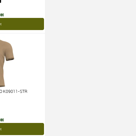
рн
и
O K09011-STR
рн
и