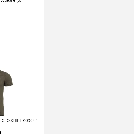
 забезпечує
POLO SHIRT K09047