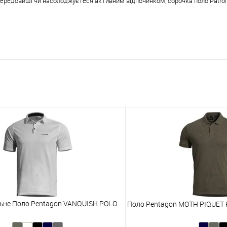
середовищі чи насолоджуєтеся активним відпочинком, сорочка поло Patrol
ьне Поло Pentagon VANQUISH POLO
Поло Pentagon MOTH PIQUET 