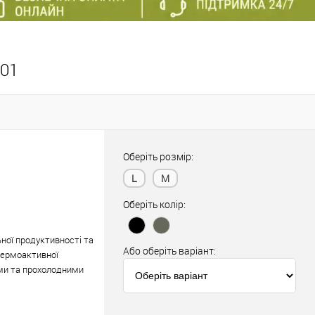
101
Оберіть розмір:
L
M
Оберіть колір:
ної продуктивності та
Або оберіть варіант:
термоактивної
ими та прохолодними