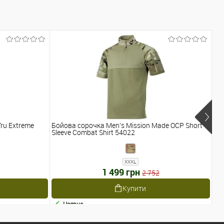
ru Extreme
Бойова сорочка Men's Mission Made OCP Short
Бо
Sleeve Combat Shirt 54022
QU
XXXL
1 499 грн
2 752
Купити
Наявне