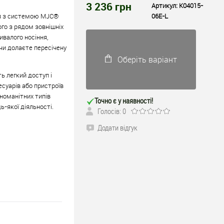
3 236
грн
Артикул:
K04015-
ься з системою MJC®
06E-L
ого з рядом зовнішніх
ивалого носіння,
чи долаєте пересічену
Оберіть варіант
ь легкий доступ і
есуарів або пристроїв
номанітних типів
Точно є у наявності!
-якої діяльності.
Голосів: 0
Додати відгук