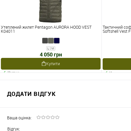
Утеплений жилет Pentagon AURORA HOOD VEST
Тактичний соф
K04011
Softshell Vest 
L
M
4 050 грн
Купити
Наявне
Наявне
ДОДАТИ ВІДГУК
Ваша оцінка:
Відгук: