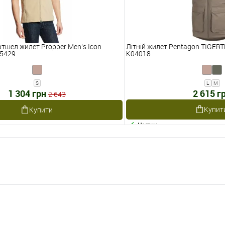
тшел жилет Propper Men's Icon
Літній жилет Pentagon TIGER
F5429
K04018
S
L
M
1 304 грн
2 615 г
2 643
Купит
Купити
Наявне