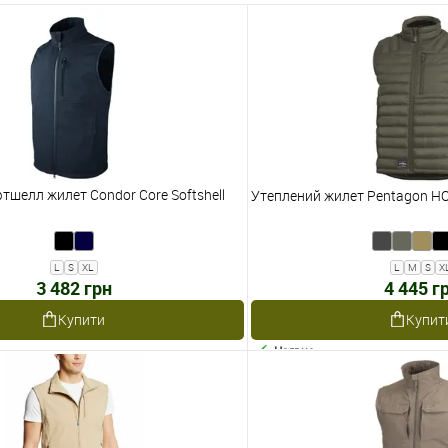
тшелл жилет Condor Core Softshell
Утеплений жилет Pentagon H
L
S
XL
L
M
S
X
3 482 грн
4 445 г
Купити
Купит
Наявне