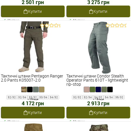
2 501 грн
3 275 грн
Купити
Купити
Наявне
Наявне
Тактичні штани Pentagon Ranger
Тактичні штани Condor Stealth
2.0 Pants K05007-2.0
Operator Pants 610T - lightweight
rip-stop
32/32
32/34
33/32
33/34
34/32
32/32
32/34
34/32
34/34
36/32
+ 2 більше
+ 1 більше
4 172 грн
2 913 грн
Купити
Купити
Наявне
Наявне