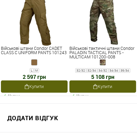
Військові штани Condor CADET
Військові тактичні штани Condor
CLASS C UNIFORM PANTS 101243
PALADIN TACTICAL PANTS -
MULTICAM 101200-008
L
M
32/32
32/34
34/32
34/34
36/34
2 597 грн
5 108 грн
Купити
Купити
Наявне
Наявне
ДОДАТИ ВІДГУК