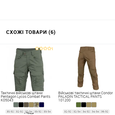
СХОЖІ ТОВАРИ (6)
Тактичні військові штани
Військові тактичні штани Condor
Pentagon Lycos Combat Pants
PALADIN TACTICAL PANTS
K05043
101200
30/32
32/32
32/34
33/32
33/34
32/32
32/34
34/32
34/34
36/32
+ 7 більше