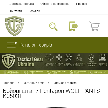
Доставка і оплата
Обмін та повернення
Про нас
Контакти
Розміри
Каталог товарів
•
•
Головна
Тактичний одяг
Військова форма
Бойові штани Pentagon WOLF PANTS
K05031