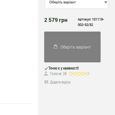
2 579
грн
Артикул:
101119-
002-32/32
Оберіть варіант
Точно є у наявності!
Голосів: 28
Додати відгук