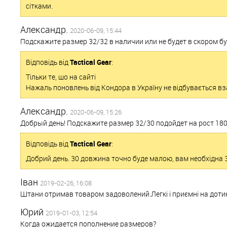
сітками.
Александр.
2020-06-09, 15:44
Подскажите размер 32/32 в наличии или не будет в скором б
Відповідь від
Tactical Gear
:
Тільки те, що на сайті
Нажаль поновлень від Кондора в Україну не відбувається вз
Александр.
2020-06-09, 15:26
Добрый день! Подскажите размер 32/30 подойдет на рост 180
Відповідь від
Tactical Gear
:
Добрий день. 30 довжина точно буде малою, вам необхідна 
Іван
2019-02-26, 16:08
Штани отримав товаром задоволений.Легкі і приємні на дотик
Юрий
2019-01-03, 12:54
Когда ожидается пополнение размеров?