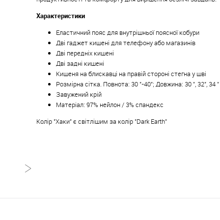
Характеристики
Еластичний пояс для внутрішньої поясної кобури
Дві гаджет кишені для телефону або магазинів
Дві передніх кишені
Дві задні кишені
Кишеня на блискавці на правій стороні стегна у шві
Розмірна сітка. Повнота: 30 "-40"; Довжина: 30 ", 32", 34 "
Завужений крій
Матеріал: 97% нейлон / 3% спандекс
Колір "Хаки" є світлішим за колір "Dark Earth"