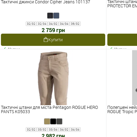
Тактичні штан
Тактичні джинси Condor Cipher Jeans 101137
PROTECTOR EM
32/32
32/34
34/32
34/34
36/32
2 759 грн
Купити
Наявне
Наявне
Тактичні штани для міста Pentagon ROGUE HERO
Полегшені ней
PANTS K05033
ROGUE Tropic 
32/32
33/32
33/34
34/32
34/34
2 982 грн