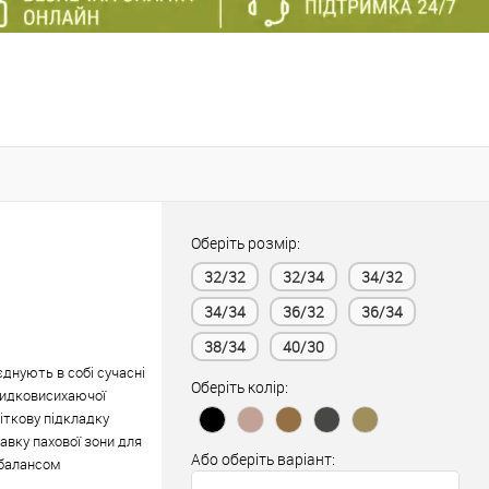
Оберіть розмір:
32/32
32/34
34/32
34/34
36/32
36/34
38/34
40/30
єднують в собі сучасні
Оберіть колір:
швидковисихаючої
іткову підкладку
авку пахової зони для
Або оберіть варіант:
 балансом