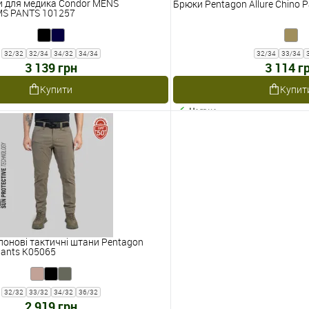
и для медика Condor MENS
Брюки Pentagon Allure Chino 
S PANTS 101257
32/32
32/34
34/32
34/34
32/34
33/34
3 139 грн
3 114 г
Купити
Купит
Наявне
лонові тактичні штани Pentagon
Pants K05065
32/32
33/32
34/32
36/32
2 919 грн