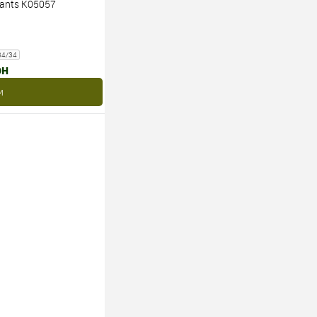
Pants K05057
34/34
рн
и