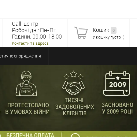
Call-центр
Кошик
Робочі дні: Пн-Пт
0
Години: 09:00-18:00
У кошику пусто :(
Контакти та адреса
стичне спорядження