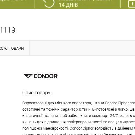
01119
ХОЖІ ТОВАРИ
Опис товару:
Спроектовані для міського оператора, штани Condor Cipher по
естетичні та технічні характеристики. Виготовлені з легкої 
еластичної тканини, щоб забезпечити комфорт 24/7, мають с
кишень для підвищення повітропроникності та спеціальну вст
поліпшеної маневреності. Condor Cipher володіють відмінним
продуктивності та комфорту для вирішення безлічі завдань.