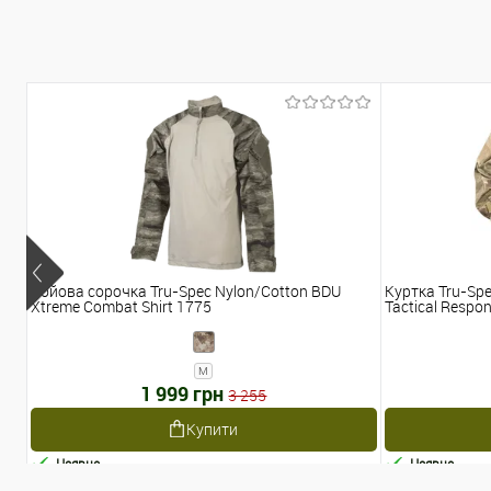
Бойова сорочка Tru-Spec Nylon/Cotton BDU
Куртка Tru-Spe
Xtreme Combat Shirt 1775
Tactical Respon
M
1 999 грн
3 255
Купити
Наявне
Наявне