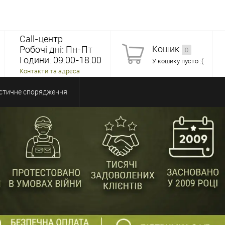
Call-центр
Кошик
Робочі дні: Пн-Пт
0
Години: 09:00-18:00
У кошику пусто :(
Контакти та адреса
стичне спорядження