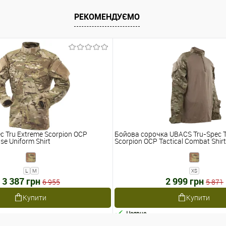
РЕКОМЕНДУЄМО
c Tru Extreme Scorpion OCP
Бойова сорочка UBACS Tru-Spec T
se Uniform Shirt
Scorpion OCP Tactical Combat Shirt
L
M
XS
3 387 грн
2 999 грн
6 955
5 871
Купити
Купити
Наявне