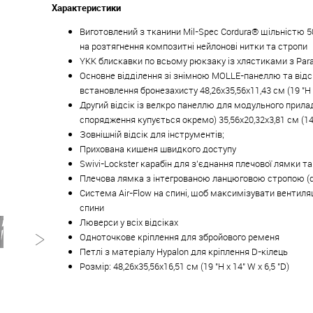
Характеристики
Виготовлений з тканини Mil-Spec Cordura® щільністю 5
на розтягнення композитні нейлонові нитки та стропи
YKK блискавки по всьому рюкзаку із хлястиками з Para
Основне відділення зі знімною MOLLE-панеллю та відс
встановлення бронезахисту 48,26х35,56х11,43 см (19 "H х
Другий відсік із велкро панеллю для модульного прила
спорядження купується окремо) 35,56х20,32х3,81 см (14 "H
Зовнішній відсік для інструментів;
Прихована кишеня швидкого доступу
Swivi-Lockster карабін для з'єднання плечової лямки т
Плечова лямка з інтегрованою ланцюговою стропою (da
Система Air-Flow на спині, щоб максимізувати вентиля
спини
Люверси у всіх відсіках
Одноточкове кріплення для збройового ременя
Петлі з матеріалу Hypalon для кріплення D-кілець
Розмір: 48,26х35,56х16,51 см (19 "H х 14" W х 6,5 "D)