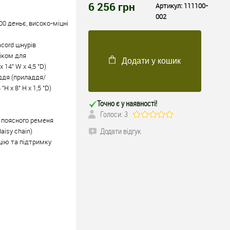
6 256
грн
Артикул:
111100-
002
00 деньє, високо-міцні
cord шнурів
іком для
Додати у кошик
 14" W х 4,5 "D)
ддя (приладдя/
 х 8" Н х 1,5 "D)
Точно є у наявності!
Голоси: 3
а поясного ременя
Додати відгук
isy chain)
цію та підтримку