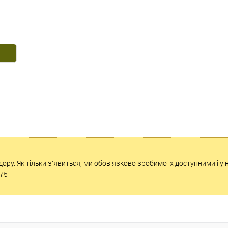
дору. Як тільки з'явиться, ми обов'язково зробимо їх доступними і у
075