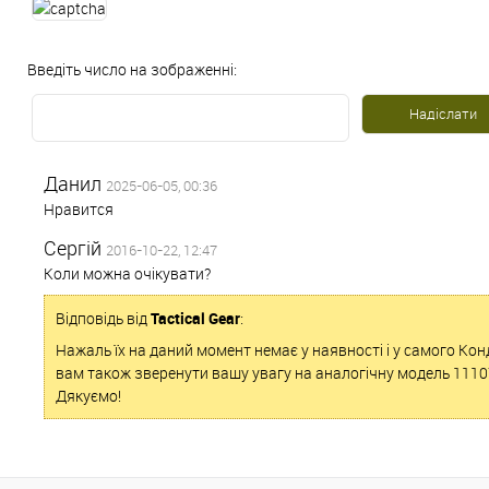
Введіть число на зображенні:
Данил
2025-06-05, 00:36
Нравится
Сергій
2016-10-22, 12:47
Коли можна очікувати?
Відповідь від
Tactical Gear
:
Нажаль їх на даний момент немає у наявності і у самого Кон
вам також зверенути вашу увагу на аналогічну модель 111
Дякуємо!