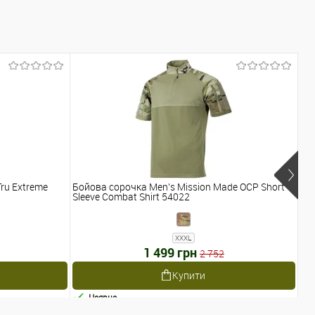
ru Extreme
Бойова сорочка Men's Mission Made OCP Short
Бо
Sleeve Combat Shirt 54022
QU
XXXL
1 499 грн
2 752
Купити
Наявне