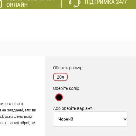
Оберіть розмір:
20л
Оберіть колір:
прерогативою
Або оберіть варіант:
 на завданні, але ви
ack оснащено всім
сті вашої зброї, не