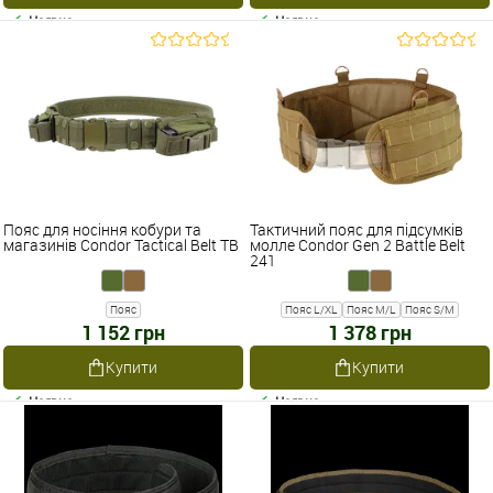
Наявне
Наявне
Пояс для носіння кобури та
Тактичний пояс для підсумків
магазинів Condor Tactical Belt TB
молле Condor Gen 2 Battle Belt
241
Пояс
Пояс L/XL
Пояс M/L
Пояс S/M
1 152 грн
1 378 грн
Купити
Купити
Наявне
Наявне