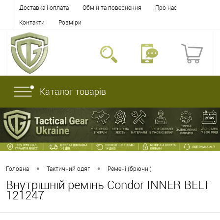
Доставка і оплата
Обмін та повернення
Про нас
Контакти
Розміри
Каталог товарів
•
•
Головна
Тактичний одяг
Ремені (брючні)
Внутрішній ремінь Condor INNER BELT
121247