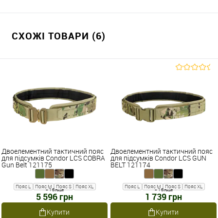
СХОЖІ ТОВАРИ (6)
Двоелементний тактичний пояс
Двоелементний тактичний пояс
для підсумків Condor LCS COBRA
для підсумків Condor LCS GUN
Gun Belt 121175
BELT 121174
Пояс L
Пояс M
Пояс S
Пояс XL
Пояс L
Пояс M
Пояс S
Пояс XL
+ 1 більше
+ 1 більше
5 596 грн
1 739 грн
Купити
Купити