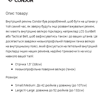
Опис товару:
Внутрішній ремінь Condor був розроблений, щоб бути на штанах у
той самий час, як зверху будуть інші розвантажувальні ремені,
які мають внутрішню велкро підкладку, наприклад LCS GunBelt
або Tactical Belt, щоб зафіксуватись також і до ваших штанів. Це
досягається завдяки низькопрофільній поверхні гачка велкро
на внутрішньому поясі, який фіксується на петельній внутрішній
підкладці інших наших ременів, надійно тримаючи їх на місці
навколо вашої талії.
Стрічка 1,5" (3,8см)
Низькопрофільна поверхня велкро (гачок)
Розміри:
Small/Medium: До 42 дюймів у довжину (до 107см)
Large/X-Large: довжина до 52 дюймів (до 132см)