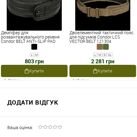
Демпфер для
Двоелементний тактичний пояс
розвантажувального ременя
для підсумків Condor LCS
Condor BELT ANTI-SLIP PAD
VECTOR BELT 121304
121302
L
M
L
M
S
XL
803 грн
2 281 грн
Купити
Купити
Наявне
Наявне
ДОДАТИ ВІДГУК
Ваша оцінка: