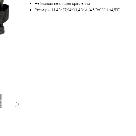
Нейлонові петлі для кріплення
Розміри: 11,43*27,94*11,43см (4,5"Вx11"Шx4,5"Г)