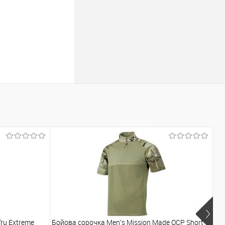
ru Extreme
Бойова сорочка Men's Mission Made OCP Short
Бо