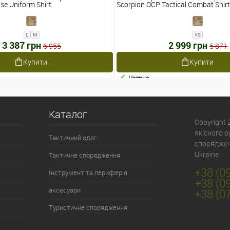
se Uniform Shirt
Scorpion OCP Tactical Combat Shirt
L
M
XS
3 387 грн
2 999 грн
6 955
5 871
Купити
Купити
Наявне
Каталог
Copyright
якісного 
Тактичний одяг
спорядженн
Ukraine
Тактичне спорядження
+38 (0
Інструмент та периферія
+38 (0
аксесуари
+38 (0
Туристичне спорядження