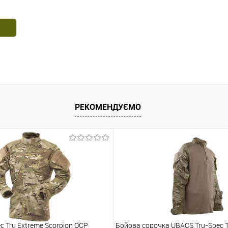
РЕКОМЕНДУЄМО
c Tru Extreme Scorpion OCP
Бойова сорочка UBACS Tru-Spec T