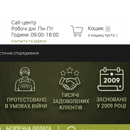
Call-центр
Кошик
Робочі дні: Пн-Пт
0
Години: 09:00-18:00
У кошику пусто :(
Контакти та адреса
стичне спорядження