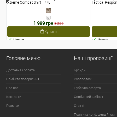
Xtreme Combat Shirt 1775
Tactical Respon
M
1 999 грн
3 255
Купити
Наявне
Наявне
Головне меню
Наші пропозиції
Доставка і оплата
Бренди
Обмін та повернення
Розпродажі
Про нас
Публічна оферта
Контакти
Особистий кабінет
Розміри
Статті
Політика конфіденційності