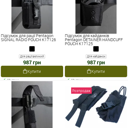
Підсумок для рації Pentagon
Підсумок для кайданків
SIGNAL RADIO POUCH K17126
Pentagon DETAINER HANDCUFF
POUCH K17125
Для рації великий
Для кайданок
987 грн
987 грн
Купити
Купити
Наявне
Наявне
Розпродаж