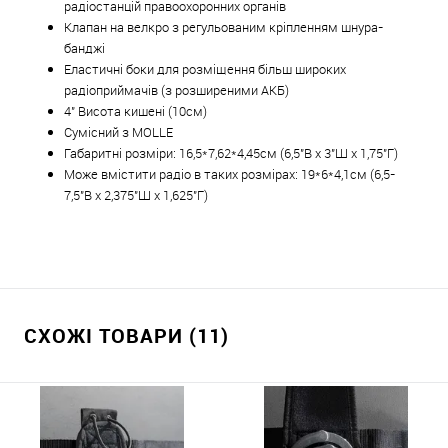
радіостанцій правоохоронних органів
Клапан на велкро з регульованим кріпленням шнура-
банджі
Еластичні боки для розміщення більш широких
радіоприймачів (з розширеними АКБ)
4" Висота кишені (10см)
Сумісний з MOLLE
Габаритні розміри:
16,5*7,62*4,45см (
6,5"В x 3"Ш x 1,75"Г)
Може вмістити радіо в таких розмірах:
19*6*4,1см (
6,5-
7,5"В x 2,375"Ш x 1,625"Г)
СХОЖІ ТОВАРИ (11)