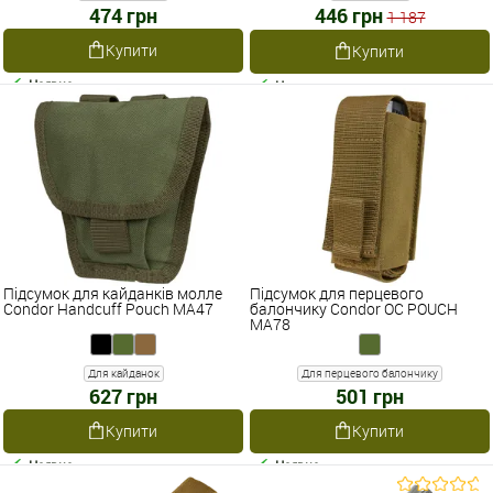
474 грн
446 грн
1 187
Купити
Купити
Наявне
Наявне
Підсумок для кайданків молле
Підсумок для перцевого
Condor Handcuff Pouch MA47
балончику Condor OC POUCH
MA78
Для кайданок
Для перцевого балончику
627 грн
501 грн
Купити
Купити
Наявне
Наявне