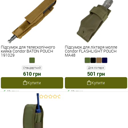
Підсумок для телескопічного
Підсумок для ліхтаря молле
кийка Condor BATON POUCH
Condor FLASHLIGHT POUCH
191029
MA48
Стандартний
Для ліхтаря
610 грн
501 грн
Купити
Купити
Наявне
Наявне