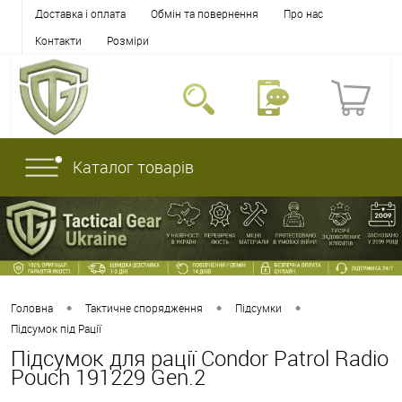
Доставка і оплата
Обмін та повернення
Про нас
Контакти
Розміри
Каталог товарів
•
•
•
Головна
Тактичне спорядження
Підсумки
Підсумок під Рації
Підсумок для рації Condor Patrol Radio
Pouch 191229 Gen.2