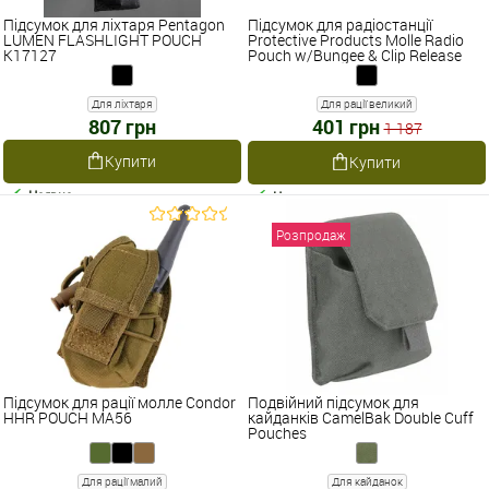
Підсумок для ліхтаря Pentagon
Підсумок для радіостанції
LUMEN FLASHLIGHT POUCH
Protective Products Molle Radio
K17127
Pouch w/Bungee & Clip Release
Для ліхтаря
Для рації великий
807 грн
401 грн
1 187
Купити
Купити
Наявне
Наявне
Розпродаж
Підсумок для рації молле Condor
Подвійний підсумок для
HHR POUCH MA56
кайданків CamelBak Double Cuff
Pouches
Для рації малий
Для кайданок