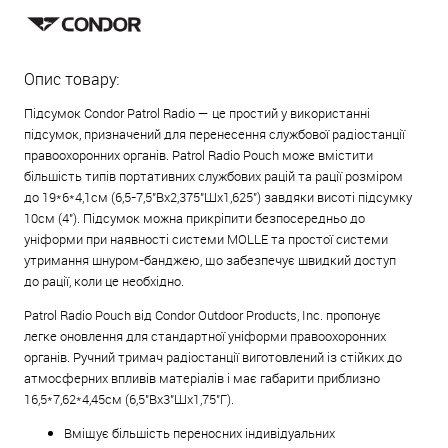
Опис товару:
Підсумок Condor Patrol Radio — це простий у використанні
підсумок, призначений для перенесення службової радіостанції
правоохоронних органів. Patrol Radio Pouch може вмістити
більшість типів портативних службових рацій та рації розміром
до 19*6*4,1см (6,5-7,5"Вx2,375"Шx1,625") завдяки висоті підсумку
10см (4"). Підсумок можна прикріпити безпосередньо до
уніформи при наявності системи MOLLE та простої системи
утримання шнуром-банджею, що забезпечує швидкий доступ
до рації, коли це необхідно.
Patrol Radio Pouch від Condor Outdoor Products, Inc. пропонує
легке оновлення для стандартної уніформи правоохоронних
органів. Ручний тримач радіостанції виготовлений із стійких до
атмосферних впливів матеріалів і має габарити приблизно
16,5*7,62*4,45см (6,5"Вx3"Шx1,75"Г).
Вміщує більшість переносних індивідуальних