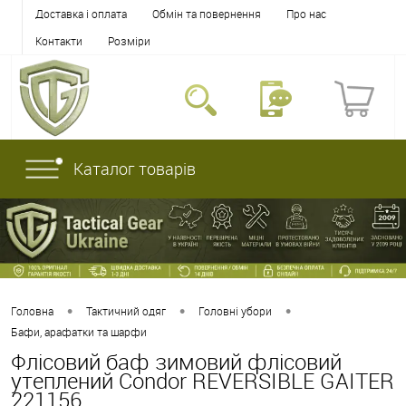
Доставка і оплата
Обмін та повернення
Про нас
Контакти
Розміри
Каталог товарів
•
•
•
Головна
Тактичний одяг
Головні убори
Бафи, арафатки та шарфи
Флісовий баф зимовий флісовий
утеплений Condor REVERSIBLE GAITER
221156