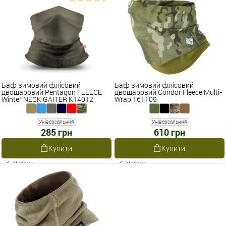
Баф зимовий флісовий
Баф зимовий флісовий
двошаровий Pentagon FLEECE
двошаровий Condor Fleece Multi-
Winter NECK GAITER K14012
Wrap 161109
Універсальний
Універсальний
285 грн
610 грн
Купити
Купити
Наявне
Наявне