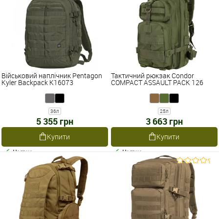
Військовий наплічник Pentagon
Тактичний рюкзак Condor
Kyler Backpack K16073
COMPACT ASSAULT PACK 126
36л
25л
5 355 грн
3 663 грн
Купити
Купити
Наявне
Наявне