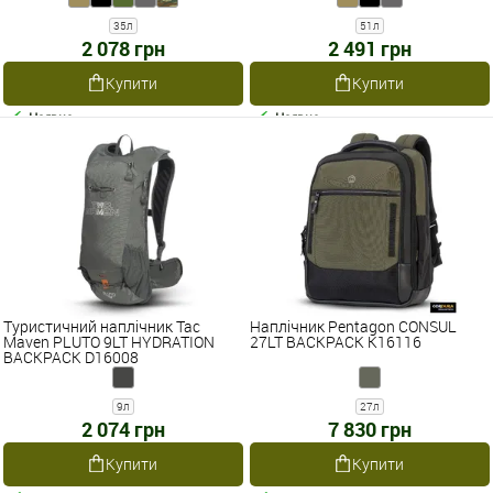
35л
51л
2 078 грн
2 491 грн
Купити
Купити
Наявне
Наявне
Туристичний наплічник Tac
Наплічник Pentagon CONSUL
Maven PLUTO 9LT HYDRATION
27LT BACKPACK K16116
BACKPACK D16008
9л
27л
2 074 грн
7 830 грн
Купити
Купити