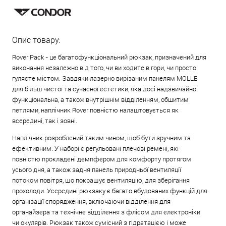
Опис товару:
Rover Pack - це багатофункціональний рюкзак, призначений для
виконання незалежно від того, чи ви ходите в гори, чи просто
гуляєте містом. Завдяки лазерно вирізаним панелям MOLLE
для більш чистої та сучасної естетики, яка досі надзвичайно
функціональна, а також внутрішнім відділенням, обшитим
петлями, наплічник Rover повністю налаштовується як
всередині, так і зовні.
Наплічник розроблений таким чином, щоб бути зручним та
ефективним. У наборі є регульовані плечові ремені, які
повністю прокладені демпфером для комфорту протягом
усього дня, а також задня панель природньої вентиляції
потоком повітря, що покращує вентиляцію, для зберігання
прохолоди. Усередині рюкзаку є багато вбудованих функцій для
організації спорядження, включаючи відділення для
органайзера та технічне відділення
з флісом
для електроніки
чи окулярів. Рюкзак також сумісний з гідратацією і може