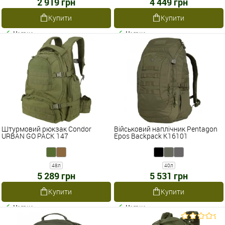
2 919 грн
4 449 грн
Купити
Купити
Наявне
Наявне
Штурмовий рюкзак Condor
Військовий наплічник Pentagon
URBAN GO PACK 147
Epos Backpack K16101
48л
40л
5 289 грн
5 531 грн
Купити
Купити
Наявне
Наявне