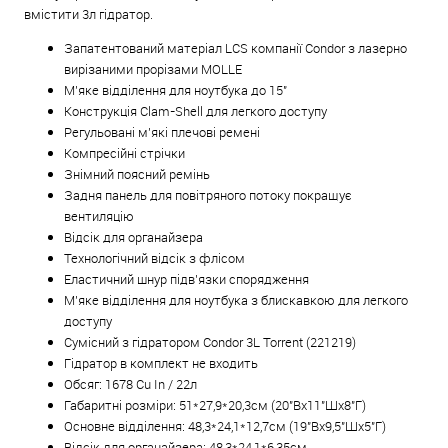
вмістити 3л гідратор.
Запатентований матеріал LCS компанії Condor з лазерно
вирізаними прорізами MOLLE
М'яке відділення для ноутбука до 15"
Конструкція Clam-Shell для легкого доступу
Регульовані м'які плечові ремені
Компресійні стрічки
Знімний поясний ремінь
Задня панель для повітряного потоку покращує
вентиляцію
Відсік для органайзера
Технологічний відсік з флісом
Еластичний шнур підв’язки спорядження
М'яке відділення для ноутбука з блискавкою для легкого
доступу
Сумісний з гідратором Condor 3L Torrent (221219)
Гідратор в комплект не входить
Обсяг: 1678 Cu In / 22л
Габаритні розміри: 51*27,9*20,3
см (
20"Вx11"Шx8"Г)
Основне відділення: 48,3*24,1*12,7
см (
19"Вx9,5"Шx5"Г)
Відсік для органайзера: 48,3*24,1*6,35
см