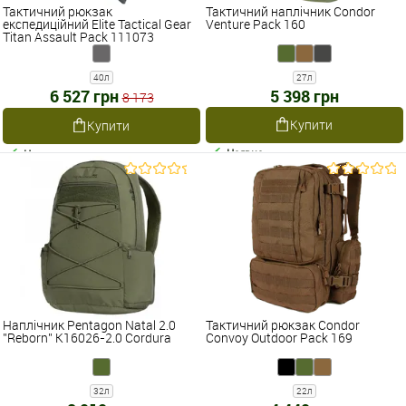
Тактичний рюкзак
Тактичний наплічник Condor
експедиційний Elite Tactical Gear
Venture Pack 160
Titan Assault Pack 111073
40л
27л
6 527 грн
5 398 грн
8 173
Купити
Купити
Наявне
Наявне
Наплічник Pentagon Natal 2.0
Тактичний рюкзак Condor
''Reborn'' K16026-2.0 Cordura
Convoy Outdoor Pack 169
32л
22л