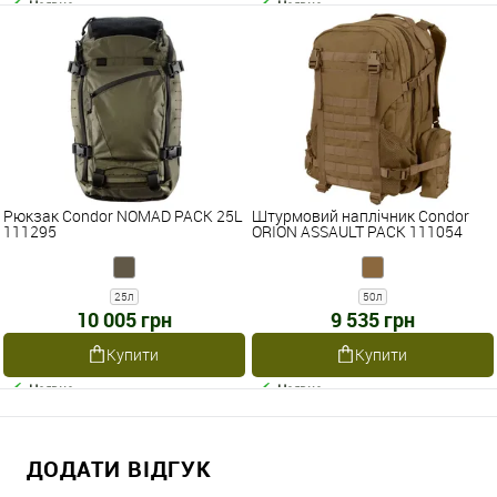
Наявне
Наявне
Рюкзак Condor NOMAD PACK 25L
Штурмовий наплічник Condor
111295
ORION ASSAULT PACK 111054
25л
50л
10 005 грн
9 535 грн
Купити
Купити
Наявне
Наявне
ДОДАТИ ВІДГУК