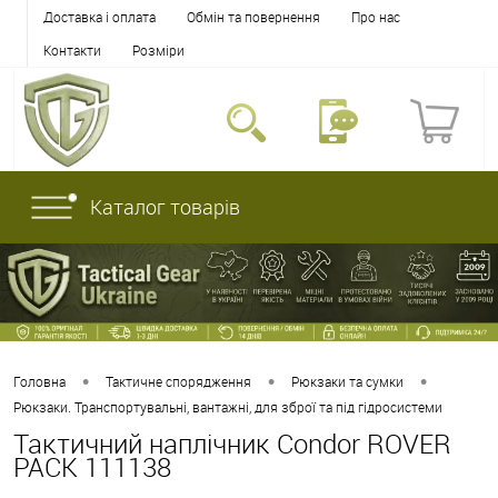
Доставка і оплата
Обмін та повернення
Про нас
Контакти
Розміри
Каталог товарів
•
•
•
Головна
Тактичне спорядження
Рюкзаки та сумки
Рюкзаки. Транспортувальні, вантажні, для зброї та під гідросистеми
Тактичний наплічник Condor ROVER
PACK 111138