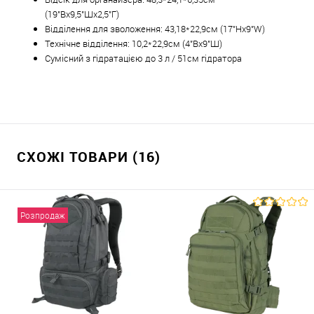
(
19"Вx9,5"Шx2,5"Г)
Відділення для зволоження: 43,18*22,9
см (
17"Hx9"W)
Технічне відділення: 10,2*22,9см (4"Вx9"Ш)
Сумісний з гідратацією до 3 л / 51см гідратора
СХОЖІ ТОВАРИ (16)
Розпродаж