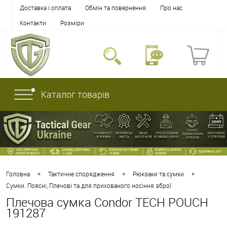
Доставка і оплата
Обмін та повернення
Про нас
Контакти
Розміри
Каталог товарів
•
•
•
Головна
Тактичне спорядження
Рюкзаки та сумки
Сумки. Поясні, Плечові та для прихованого носіння зброї
Плечова сумка Condor TECH POUCH
191287