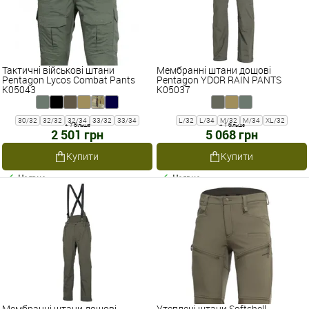
Тактичні військові штани
Мембранні штани дощові
Pentagon Lycos Combat Pants
Pentagon YDOR RAIN PANTS
K05043
K05037
30/32
32/32
32/34
33/32
33/34
L/32
L/34
M/32
M/34
XL/32
+ 7 більше
+ 1 більше
2 501 грн
5 068 грн
Купити
Купити
Наявне
Наявне
Мембранні штани дощові
Утеплені штани Softshell