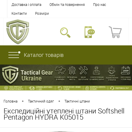
Доставка і оплата
Обмін та повернення
Про нас
Контакти
Розміри
Каталог товарів
•
•
Головна
Тактичний одяг
Тактичні штани
Експедиційні утеплені штани Softshell
Pentagon HYDRA K05015