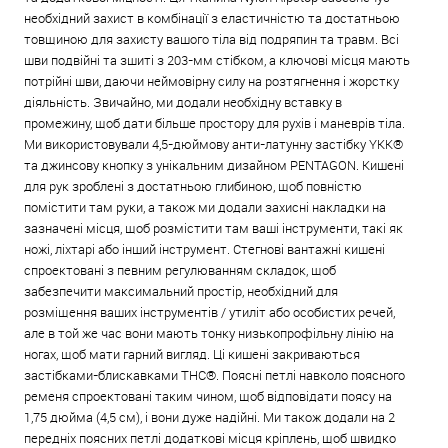
необхідний захист в комбінації з еластичністю та достатньою
товщиною для захисту вашого тіла від подряпин та травм. Всі
шви подвійні та зшиті з 203-мм стібком, а ключові місця мають
потрійні шви, даючи неймовірну силу на розтягнення і жорстку
діяльність. Звичайно, ми додали необхідну вставку в
промежину, щоб дати більше простору для рухів і маневрів тіла.
Ми використовували 4,5-дюймову анти-латунну застібку YKK®
та джинсову кнопку з унікальним дизайном PENTAGON. Кишені
для рук зроблені з достатньою глибиною, щоб повністю
помістити там руки, а також ми додали захисні накладки на
зазначені місця, щоб розмістити там ваші інструменти, такі як
ножі, ліхтарі або інший інструмент. Стегнові вантажні кишені
спроектовані з певним регулюванням складок, щоб
забезпечити максимальний простір, необхідний для
розміщення ваших інструментів / утиліт або особистих речей,
але в той же час вони мають тонку низькопрофільну лінію на
ногах, щоб мати гарний вигляд. Ці кишені закриваються
застібками-блискавками THC®. Поясні петлі навколо поясного
ременя спроектовані таким чином, щоб відповідати поясу на
1,75 дюйма (4,5 см), і вони дуже надійні. Ми також додали на 2
передніх поясних петлі додаткові місця кріплень, щоб швидко