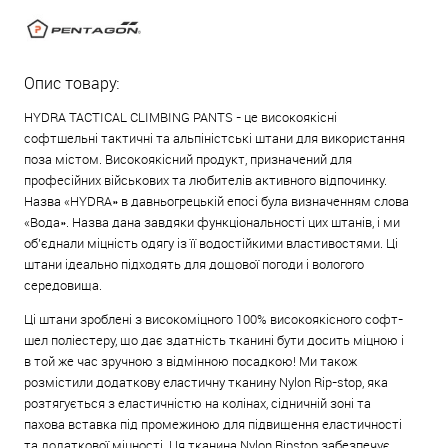
Опис товару:
HYDRA TACTICAL CLIMBING PANTS - це високоякісні
софтшельні тактичні та альпіністські штани для використання
поза містом. Високоякісний продукт, призначений для
професійних військових та любителів активного відпочинку.
Назва «HYDRA» в давньогрецькій епосі була визначенням слова
«Вода». Назва дана завдяки функціональності цих штанів, і ми
об'єднали міцність одягу із її водостійкими властивостями. Ці
штани ідеально підходять для дощової погоди і вологого
середовища.
Ці штани зроблені з високоміцного 100% високоякісного софт-
шел поліестеру, що дає здатність тканині бути досить міцною і
в той же час зручною з відмінною посадкою! Ми також
розмістили додаткову еластичну тканину Nylon Rip-stop, яка
розтягується з еластичністю на колінах, сідничній зоні та
пахова вставка під промежиною для підвищення еластичності
та додаткової міцності. Ця тканина Nylon Ripstop забезпечує