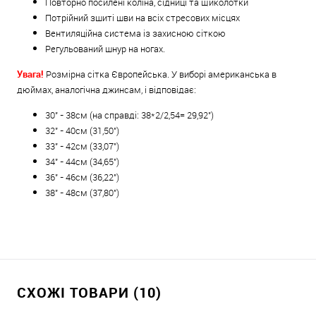
Повторно посилені коліна, сідниці та щиколотки
Потрійний зшиті шви на всіх стресових місцях
Вентиляційна система із захисною сіткою
Регульований шнур на ногах.
Увага!
Розмірна сітка Європейська. У виборі американська в
дюймах, аналогічна джинсам, і відповідає:
30" - 38см (на справді: 38*2/2,5
4= 29,92")
32" - 40см (31,50")
33" - 42см (33,07")
34" - 44см (34,65")
36" - 46см (36,22")
38" - 48см (37,80")
СХОЖІ ТОВАРИ (10)