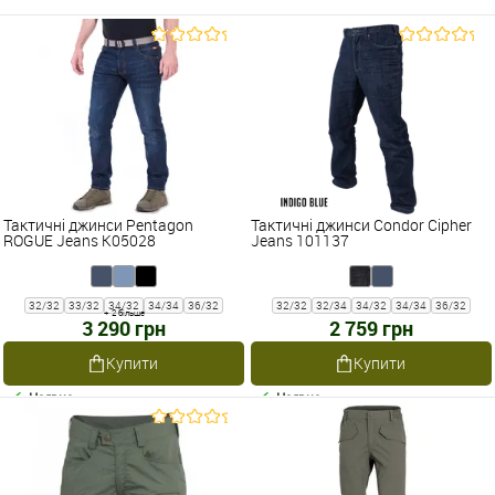
Тактичні джинси Pentagon
Тактичні джинси Condor Cipher
ROGUE Jeans K05028
Jeans 101137
32/32
33/32
34/32
34/34
36/32
32/32
32/34
34/32
34/34
36/32
+ 2 більше
3 290 грн
2 759 грн
Купити
Купити
Наявне
Наявне