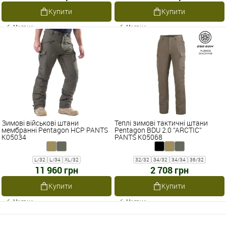
Купити
Купити
Наявне
Наявне
Зимові військові штани
Теплі зимові тактичні штани
мембранні Pentagon HCP PANTS
Pentagon BDU 2.0 ''ARCTIC''
K05034
PANTS K05068
L/32
L/34
XL/32
32/32
34/32
34/34
36/32
11 960 грн
2 708 грн
Купити
Купити
Наявне
Наявне