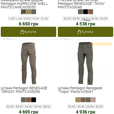
Pentagon HURRICANE SHELL
Pentagon RENEGADE ''TAIGA''
PANTS CAMO K05055
PANTS K05046
L/32
L/34
M/32
M/34
XL/32
32/32
33/32
33/34
34/32
34/34
+ 1 більше
6 650 грн
4 538 грн
Купити
Купити
Наявне
Наявне
Штани Pentagon RENEGADE
Штани Pentagon Renegade
''ORIGIN'' PANTS K05056
''Tropic'' Pants K05047
32/32
33/32
34/32
34/34
36/32
32/32
33/32
33/34
34/32
4 695 грн
4 936 грн