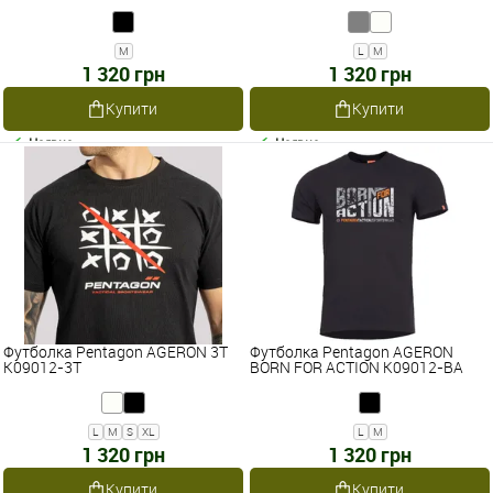
M
L
M
1 320 грн
1 320 грн
Купити
Купити
Наявне
Наявне
Футболка Pentagon AGERON 3T
Футболка Pentagon AGERON
K09012-3T
BORN FOR ACTION K09012-BA
L
M
S
XL
L
M
1 320 грн
1 320 грн
Купити
Купити