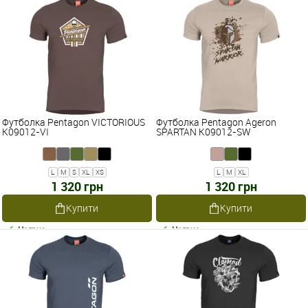
Футболка Pentagon VICTORIOUS
Футболка Pentagon Ageron
K09012-VI
SPARTAN K09012-SW
L
M
S
XL
XS
L
M
XL
1 320 грн
1 320 грн
Купити
Купити
Наявне
Наявне