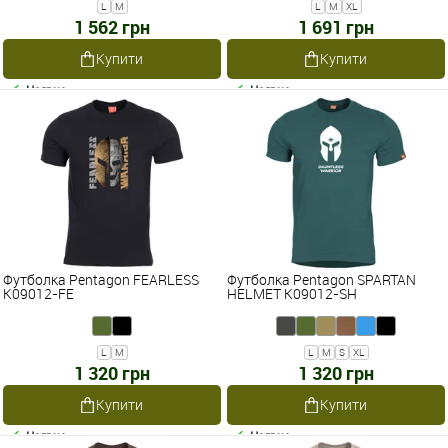
L
M
L
M
XL
1 562 грн
1 691 грн
Купити
Купити
Наявне
Наявне
Футболка Pentagon FEARLESS
Футболка Pentagon SPARTAN
K09012-FE
HELMET K09012-SH
L
M
L
M
S
XL
1 320 грн
1 320 грн
Купити
Купити
Наявне
Наявне