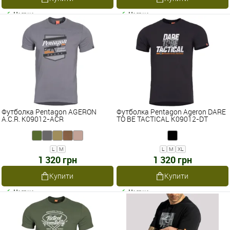
Наявне
Наявне
Футболка Pentagon AGERON
Футболка Pentagon Ageron DARE
A.C.R. K09012-ACR
TO BE TACTICAL K09012-DT
L
M
L
M
XL
1 320 грн
1 320 грн
Купити
Купити
Наявне
Наявне