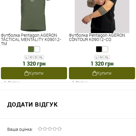
Футболка Pentagon AGERON
Футболка Pentagon AGERON
TACTICAL MENTALITY K09012-
CONTOUR K09012-CO
TM
L
M
S
XL
L
M
XL
1 320 грн
1 320 грн
Купити
Купити
Наявне
Наявне
ДОДАТИ ВІДГУК
Ваша оцінка: