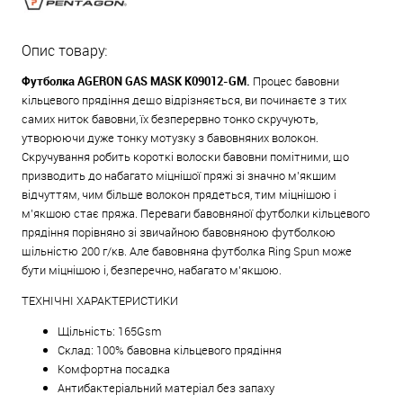
Опис товару:
Футболка AGERON GAS MASK K09012-GM.
Процес бавовни
кільцевого прядіння дещо відрізняється, ви починаєте з тих
самих ниток бавовни, їх безперервно тонко скручують,
утворюючи дуже тонку мотузку з бавовняних волокон.
Скручування робить короткі волоски бавовни помітними, що
призводить до набагато міцнішої пряжі зі значно м’якшим
відчуттям, чим більше волокон прядеться, тим міцнішою і
м’якшою стає пряжа. Переваги бавовняної футболки кільцевого
прядіння порівняно зі звичайною бавовняною футболкою
щільністю 200 г/кв. Але бавовняна футболка Ring Spun може
бути міцнішою і, безперечно, набагато м’якшою.
ТЕХНІЧНІ ХАРАКТЕРИСТИКИ
Щільність: 165Gsm
Склад: 100% бавовна кільцевого прядіння
Комфортна посадка
Антибактеріальний матеріал без запаху