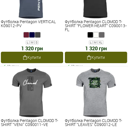
Футболка Pentagon VERTICAL
Футболка Pentagon CLOMOD T-
K09012-PV
SHIRT ''FLOWER HEART'' C090013-
FL
L
M
S
L
M
XL
1 320 грн
1 320 грн
Купити
Купити
Наявне
Наявне
Футболка Pentagon CLOMOD T-
Футболка Pentagon CLOMOD T-
SHIRT ''VENI'' C090011-VE
SHIRT ''LEAVES'' C090012-LE