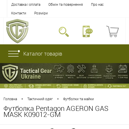
Доставка і оплата
Обмін та повернення
Про нас
Контакти
Розміри
Каталог товарів
•
•
Головна
Тактичний одяг
Футболки та майки
Футболка Pentagon AGERON GAS
MASK K09012-GM