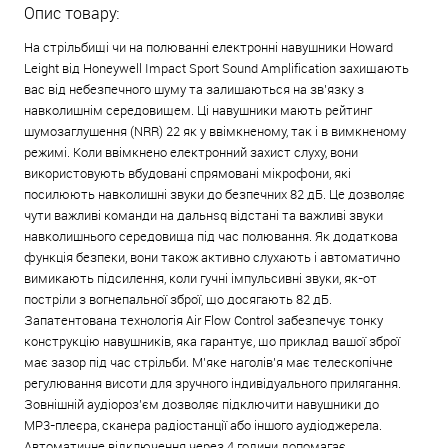
Опис товару:
На стрільбищі чи на полюванні електронні навушники Howard
Leight від Honeywell Impact Sport Sound Amplification захищають
вас від небезпечного шуму та залишаються на зв’язку з
навколишнім середовищем. Ці навушники мають рейтинг
шумозаглушення (NRR) 22 як у ввімкненому, так і в вимкненому
режимі. Коли ввімкнено електронний захист слуху, вони
використовують вбудовані спрямовані мікрофони, які
посилюють навколишні звуки до безпечних 82 дБ. Це дозволяє
чути важливі команди на дальнsq відстані та важливі звуки
навколишнього середовища під час полювання. Як додаткова
функція безпеки, вони також активно слухають і автоматично
вимикають підсилення, коли гучні імпульсивні звуки, як-от
постріли з вогнепальної зброї, що досягають 82 дБ.
Запатентована технологія Air Flow Control забезпечує тонку
конструкцію навушників, яка гарантує, що приклад вашої зброї
має зазор під час стрільби. М’яке наголів’я має телескопічне
регулювання висоти для зручного індивідуального прилягання.
Зовнішній аудіороз'єм дозволяє підключити навушники до
MP3-плеєра, сканера радіостанції або іншого аудіоджерела.
Автоматичне відключення через 4 години допомагає