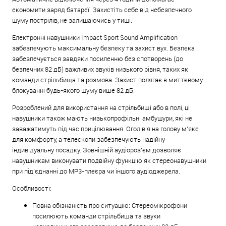
економити заряд батареї. Захистіть себе від небезпечного
шуму пострілів, не залишаючись у тиші.
Електронні навушники Impact Sport Sound Amplification
забезпечують максимальну безпеку та захист вух. Безпека
забезпечується завдяки посиленню без спотворень (до
безпечних 82 дБ) важливих звуків низького рівня, таких як
команди стрільбища та розмова. Захист полягає в миттєвому
блокуванні будь-якого шуму вище 82 дБ.
Розроблений для використання на стрільбищі або в полі, ці
навушники також мають низькопрофільні амбушури, які не
заважатимуть під час прицілювання. Оголів'я на голову м'яке
для комфорту, а телескопи забезпечують надійну
індивідуальну посадку. Зовнішній аудіороз’єм дозволяє
навушникам виконувати подвійну функцію як стереонавушники
при під’єднанні до MP3-плеєра чи іншого аудіоджерела.
Особливості:
Повна обізнаність про ситуацію: Стереомікрофони
посилюють команди стрільбища та звуки