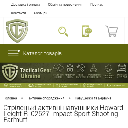
Доставка і оплата
Обмін та повернення
Про нас
Контакти
Розміри
Каталог товарів
•
•
Головна
Тактичне спорядження
Навушники та Бервуха
Стрілецькі активні навушники Howard
Leight R-02527 Impact Sport Shooting
Earmuff