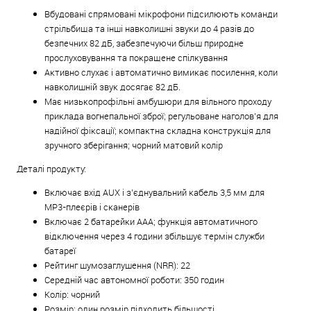
Вбудовані спрямовані мікрофони підсилюють команди
стрільбища та інші навколишні звуки до 4 разів до
безпечних 82 дБ, забезпечуючи більш природне
прослуховування та покращене спілкування
Активно слухає і автоматично вимикає посилення, коли
навколишній звук досягає 82 дБ.
Має низькопрофільні амбушюри для вільного проходу
приклада вогнепальної зброї; регульоване наголов'я для
надійної фіксації; компактна складна конструкція для
зручного зберігання; чорний матовий колір
Деталі продукту:
Включає вхід AUX і з’єднувальний кабель 3,5 мм для
MP3-плеєрів і сканерів
Включає 2 батарейки ААА; функція автоматичного
відключення через 4 години збільшує термін служби
батареї
Рейтинг шумозаглушення (NRR): 22
Середній час автономної роботи: 350 годин
Колір: чорний
Розмір: один розмір підходить більшості