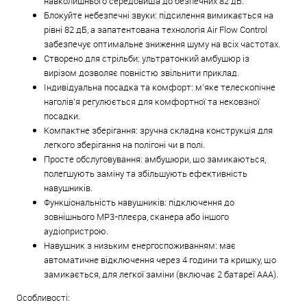
навколишнього середовища до безпечних 82 дБ.
Блокуйте небезпечні звуки: підсилення вимикається на
рівні 82 дБ, а запатентована технологія Air Flow Control
забезпечує оптимальне зниження шуму на всіх частотах.
Створено для стрільби: ультратонкий амбушюр із
вирізом дозволяє повністю звільнити приклад.
Індивідуальна посадка та комфорт: м’яке телескопічне
наголів’я регулюється для комфортної та нековзної
посадки.
Компактне зберігання: зручна складна конструкція для
легкого зберігання на полігоні чи в полі.
Просте обслуговування: амбушюри, що замикаються,
полегшують заміну та збільшують ефективність
навушників.
Функціональність навушників: підключення до
зовнішнього MP3-плеєра, сканера або іншого
аудіопристрою.
Навушник з низьким енергоспоживанням: має
автоматичне відключення через 4 години та кришку, що
замикається, для легкої заміни (включає 2 батареї AAA).
Особливості: