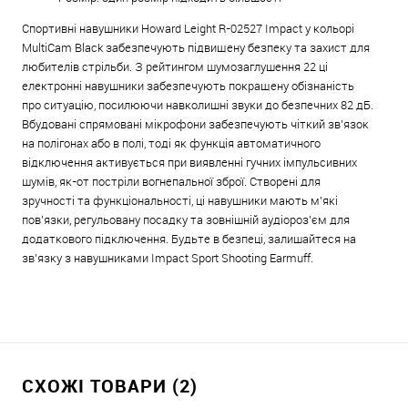
Спортивні навушники Howard Leight R-02527 Impact у кольорі
MultiCam Black забезпечують підвищену безпеку та захист для
любителів стрільби. З рейтингом шумозаглушення 22 ці
електронні навушники забезпечують покращену обізнаність
про ситуацію, посилюючи навколишні звуки до безпечних 82 дБ.
Вбудовані спрямовані мікрофони забезпечують чіткий зв’язок
на полігонах або в полі, тоді як функція автоматичного
відключення активується при виявленні гучних імпульсивних
шумів, як-от постріли вогнепальної зброї. Створені для
зручності та функціональності, ці навушники мають м’які
пов’язки, регульовану посадку та зовнішній аудіороз’єм для
додаткового підключення. Будьте в безпеці, залишайтеся на
зв’язку з навушниками Impact Sport Shooting Earmuff.
СХОЖІ ТОВАРИ (2)