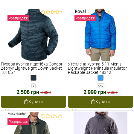
Розпродаж
Розпродаж
Пухова куртка підстібка Condor
Утеплена куртка 5.11 Men's
Zephyr Lightweight Down Jacket
Lightweight Peninsula Insulator
101057
Packable Jacket 48342
S
XXL
2 508 грн
2 999 грн
3 880
7 051
Купити
Купити
Наявне
Наявне
Розпродаж