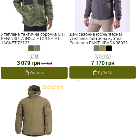
Утеплена тактична сорочка 5.11
Демісезонна (осінь/весна)
PENINSULA INSULATOR SHIRT
утеплена тактична куртка
JACKET 72123
Pentagon PANTHIRAS K08032
L
M
L
M
XL
3 079 грн
7 170 грн
5 163
Купити
Купити
Наявне
Наявне