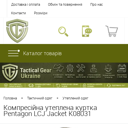
Доставка і оплата
Обмін та повернення
Про нас
Контакти
Розміри
Каталог товарів
•
•
Головна
Тактичний одяг
Утеплений одяг
Компресійна утеплена куртка
Pentagon LCJ Jacket K08031