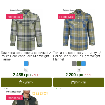
Розпродаж
Розпродаж
Тактична фланелева сорочка LA
Тактична сорочка у клітинку LA
Police Gear Vanguard Mid Weight
Police Gear Backup Light Weight
Flannel
Flannel
M
M
2 435 грн
2 200 грн
2 937
2 550
Купити
Купити
Наявне
Наявне
Розпродаж