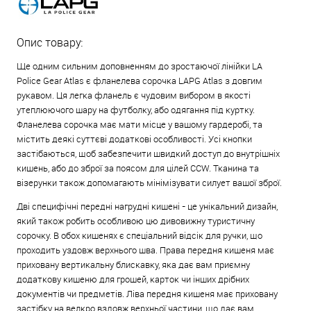
Опис товару:
Ще одним сильним доповненням до зростаючої лінійки LA
Police Gear Atlas є фланелева сорочка LAPG Atlas з довгим
рукавом. Ця легка фланель є чудовим вибором в якості
утеплюючого шару на футболку, або одягання під куртку.
Фланелева сорочка має мати місце у вашому гардеробі, та
містить деякі суттєві додаткові особливості. Усі кнопки
застібаються, щоб забезпечити швидкий доступ до внутрішніх
кишень, або до зброї за поясом для цілей CCW. Тканина та
візерунки також допомагають мінімізувати силует вашої зброї.
Дві специфічні передні нагрудні кишені - це унікальний дизайн,
який також робить особливою цю дивовижну туристичну
сорочку. В обох кишенях є спеціальний відсік для ручки, що
проходить уздовж верхнього шва. Права передня кишеня має
приховану вертикальну блискавку, яка дає вам приємну
додаткову кишеню для грошей, карток чи інших дрібних
документів чи предметів. Ліва передня кишеня має приховану
застібку на велкро вздовж верхньої частини, що дає вам