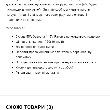
додаткову кишеню ідеального розміру під паспорт (або будь-
яких інших цінних речей). Звичайно, обидві кишені мають
нагрудні кишені стандартного розміру, укомплектовані
клапанами та кнопками.
Особливості:
Склад: 55% бавовна / 45% Rayon з попередньою усадкою
Щільність тканини: 170г (6 унцій)
Дві передні нагрудні кишені
Передня права кишеня має приховану вертикальну
блискавку
Передня ліва кишеня має приховану кишеню на велкро
Кнопки для швидкого доступу до зброї
Регульовані наручні манжети
СХОЖІ ТОВАРИ (3)