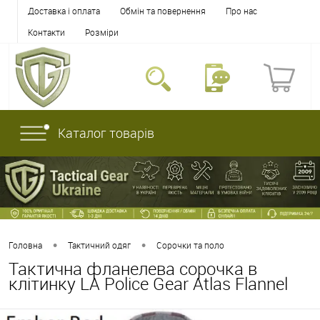
Доставка і оплата
Обмін та повернення
Про нас
Контакти
Розміри
Каталог товарів
•
•
Головна
Тактичний одяг
Сорочки та поло
Тактична фланелева сорочка в
клітинку LA Police Gear Atlas Flannel