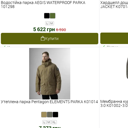
Водостійка парка AEGIS WATERPROOF PARKA
Хардшелл дощ
101298
JACKET K0701
L
M
5 622 грн
6 590
Купити
Наявне
Наявне
Мембранна кур
Утеплена парка Pentagon ELEMENTS PARKA K01014
3.0 K01002-3.0
L
M
XL
7 273 грн