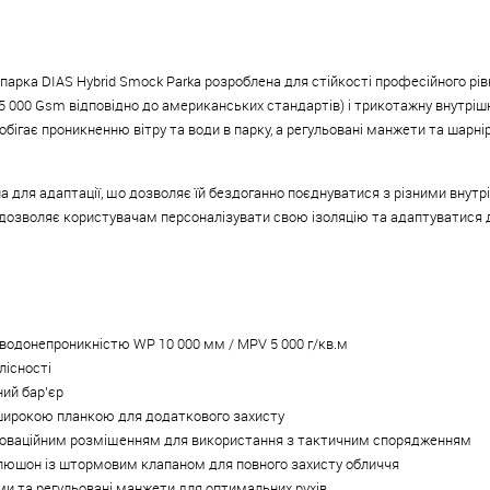
а парка DIAS Hybrid Smock Parka розроблена для стійкості професійного р
V 5 000 Gsm відповідно до американських стандартів) і трикотажну внутрі
ігає проникненню вітру та води в парку, а регульовані манжети та шарнір
на для адаптації, що дозволяє їй бездоганно поєднуватися з різними внут
дозволяє користувачам персоналізувати свою ізоляцію та адаптуватися 
 водонепроникністю WP 10 000 мм / MPV 5 000 г/кв.м
лісності
ний бар'єр
 широкою планкою для додаткового захисту
 інноваційним розміщенням для використання з тактичним спорядженням
капюшон із штормовим клапаном для повного захисту обличчя
ами та регульовані манжети для оптимальних рухів