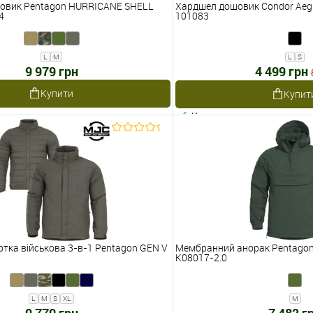
овик Pentagon HURRICANE SHELL
Хардшел дощовик Condor Aegis
4
101083
L
M
L
S
9 979 грн
4 499 грн
Купити
Купит
Наявне
тка військова 3-в-1 Pentagon GEN V
Мембранний анорак Pentagon
K08017-2.0
L
M
S
XL
M
9 770 грн
7 482 г