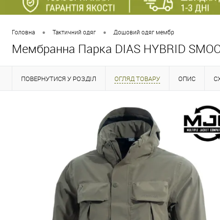
•
•
Головна
Тактичний одяг
Дощовий одяг мембр
Мембранна Парка DIAS HYBRID SMOC
ПОВЕРНУТИСЯ У РОЗДІЛ
ОГЛЯД ТОВАРУ
ОПИС
С