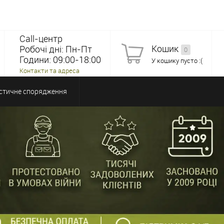
Call-центр
Кошик
Робочі дні: Пн-Пт
0
Години: 09:00-18:00
У кошику пусто :(
Контакти та адреса
стичне спорядження