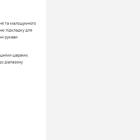
івня та малошумного
шню підкладку для
ні рукави
рішніми шарами,
до діапазону