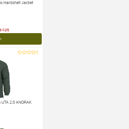
 Hardshell Jacket
8 125
и
 UTA 2.0 ANORAK
рн