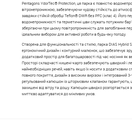
Pentagons YdorTec® Protection, ця парка є повністю водонеп
вітронепроникною, забезпечуючи чудову стійкість до атмосф
завдяки стійкій обробці Teflon® DWR без PFC (клас 4). Його п
водонепроникності та герметичні шви служать потужним бар’
зберігаючи при цьому повітропроникність для запобігання пер
ідеальним вибором для активної роботи в будь-яку погоду.
Створена для функціональності та стилю, парка DIAS Hybrid 
ергономічний дизайн і контурний малюнок, що забезпечує зру
додатковий простір для багатошаровості під час носіння як ве
Просторі складчасті кишені-карго забезпечують швидкий і ле
найнеобхідніших речей, навіть якщо їх носити з додатковим 
повного покриття, дизайн з високим вирізом і інтегрований 3
регульований капюшон із штормовим клапаном гарантують, 
захищені від вітру та дощу. Капюшон швидко розгортається 
миттєво адаптуватися до мінливих умов.