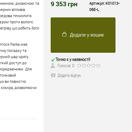
9 353
грн
роникною, дихаючою та
Артикул:
K01013-
ерних впливів
06E-L
ередова технологія
єром проти вологи,
егріву, що робить його
Додати у кошик
Smock Parka має
чну посадку та
рхній шар одягу.
Точно є у наявності!
гкий доступ до
Голосів: 0
спорядженням. Для
Додати відгук
-точковий
що ви повністю
з коміра, дозволяючи