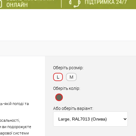
Оберіть розмір:
L
M
Оберіть колір:
ь-якій погоді та
Або оберіть варіант:
рсальності,
чи ви подорожуєте
шарової системи