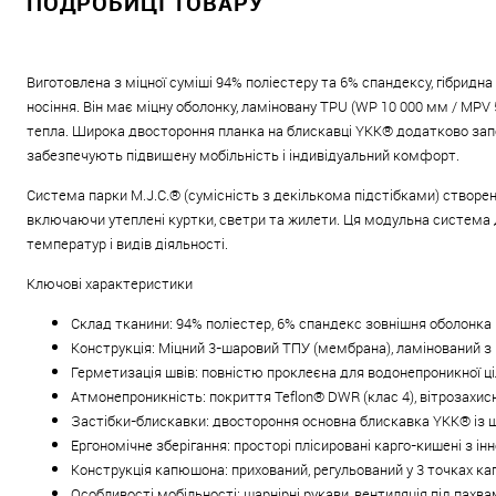
ПОДРОБИЦІ ТОВАРУ
Виготовлена з міцної суміші 94% поліестеру та 6% спандексу, гібридн
носіння. Він має міцну оболонку, ламіновану TPU (WP 10 000 мм / MP
тепла. Широка двостороння планка на блискавці YKK® додатково запоб
забезпечують підвищену мобільність і індивідуальний комфорт.
Система парки M.J.C.® (сумісність з декількома підстібками) створе
включаючи утеплені куртки, светри та жилети. Ця модульна система 
температур і видів діяльності.
Ключові характеристики
Склад тканини: 94% поліестер, 6% спандекс зовнішня оболонка
Конструкція: Міцний 3-шаровий ТПУ (мембрана), ламінований з
Герметизація швів: повністю проклеєна для водонепроникної ці
Атмонепроникність: покриття Teflon® DWR (клас 4), вітрозахис
Застібки-блискавки: двостороння основна блискавка YKK® із
Ергономічне зберігання: просторі плісировані карго-кишені з
Конструкція капюшона: прихований, регульований у 3 точках 
Особливості мобільності: шарнірні рукави, вентиляція під пахв