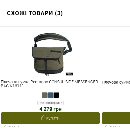
СХОЖІ ТОВАРИ (3)
Плечова сумка Pentagon CONSUL SIDE MESSENGER
Плечова сумка
BAG K16111
Плечова середня
4 279 грн
Купити
Наявне
Наявне