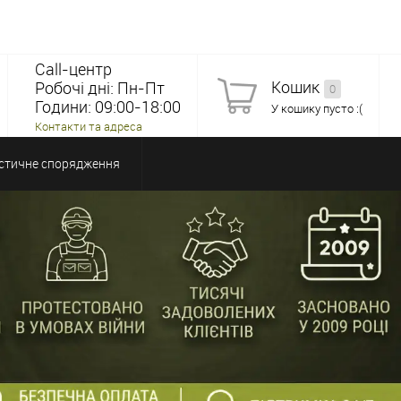
Call-центр
Кошик
Робочі дні: Пн-Пт
0
Години: 09:00-18:00
У кошику пусто :(
Контакти та адреса
стичне спорядження