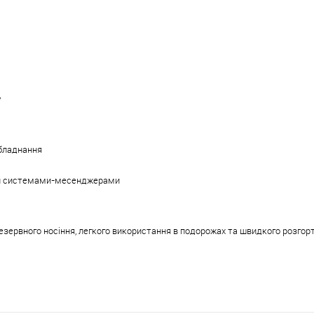
у
обладнання
ими системами-месенджерами
ервного носіння, легкого використання в подорожах та швидкого розгорт