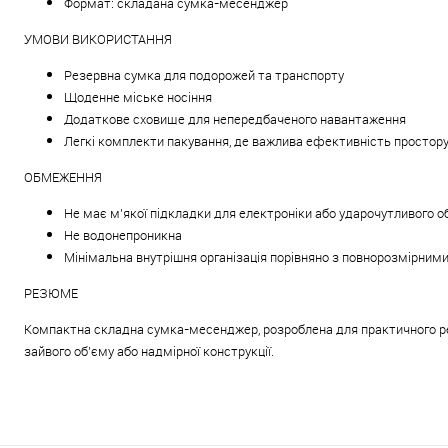
Формат: складана сумка-месенджер
УМОВИ ВИКОРИСТАННЯ
Резервна сумка для подорожей та транспорту
Щоденне міське носіння
Додаткове сховище для непередбаченого навантаження
Легкі комплекти пакування, де важлива ефективність простор
ОБМЕЖЕННЯ
Не має м'якої підкладки для електроніки або ударочутливого 
Не водонепроникна
Мінімальна внутрішня організація порівняно з повнорозмірн
РЕЗЮМЕ
Компактна складна сумка-месенджер, розроблена для практичного рез
зайвого об'єму або надмірної конструкції.