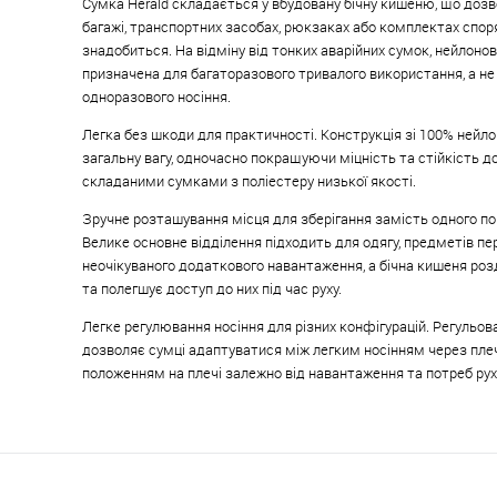
Сумка Herald складається у вбудовану бічну кишеню, що дозво
багажі, транспортних засобах, рюкзаках або комплектах спор
знадобиться. На відміну від тонких аварійних сумок, нейлоно
призначена для багаторазового тривалого використання, а не
одноразового носіння.
Легка без шкоди для практичності. Конструкція зі 100% нейл
загальну вагу, одночасно покращуючи міцність та стійкість до
складаними сумками з поліестеру низької якості.
Зручне розташування місця для зберігання замість одного по
Велике основне відділення підходить для одягу, предметів пе
неочікуваного додаткового навантаження, а бічна кишеня роз
та полегшує доступ до них під час руху.
Легке регулювання носіння для різних конфігурацій. Регульо
дозволяє сумці адаптуватися між легким носінням через пле
положенням на плечі залежно від навантаження та потреб рух