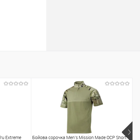
ru Extreme
Бойова сорочка Men's Mission Made OCP Short
Бо