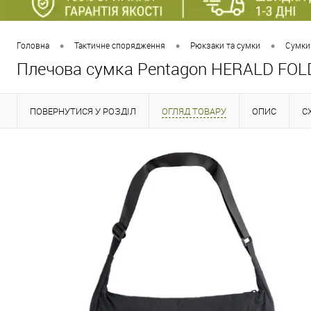
•
•
•
Головна
Тактичне спорядження
Рюкзаки та сумки
Сумки.
Плечова сумка Pentagon HERALD FO
ПОВЕРНУТИСЯ У РОЗДІЛ
ОГЛЯД ТОВАРУ
ОПИС
С