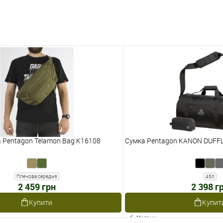
 Pentagon Telamon Bag K16108
Сумка Pentagon KANON DUFFL
Плечова середня
45л
2 459 грн
2 398 г
Купити
Купит
Наявне