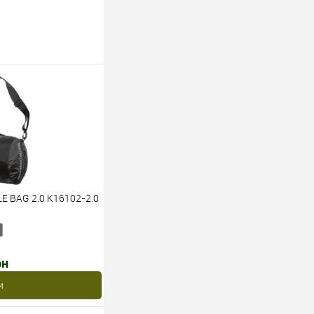
E BAG 2.0 K16102-2.0
рн
и