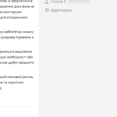
ляє їй зберігатися в
Голосів: 0
ядження, доки вона не
Додати відгук
ва конструкція
 для епізодичного
ону забезпечує низьку
 розривів порівняно з
рожнього відділення.
ршої необхідності або
діляє дрібні предмети
ваний плечовий ремінь
че та коротким
у.