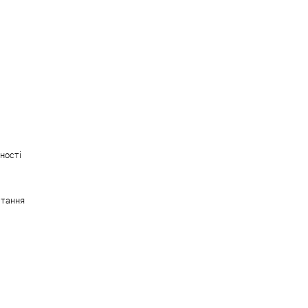
ності
стання