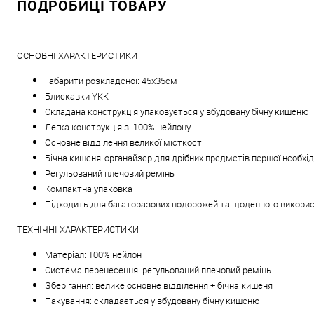
ПОДРОБИЦІ ТОВАРУ
ОСНОВНІ ХАРАКТЕРИСТИКИ
Габарити розкладеної: 45х35см
Блискавки YKK
Складана конструкція упаковується у вбудовану бічну кишеню
Легка конструкція зі 100% нейлону
Основне відділення великої місткості
Бічна кишеня-органайзер для дрібних предметів першої необхід
Регульований плечовий ремінь
Компактна упаковка
Підходить для багаторазових подорожей та щоденного викори
ТЕХНІЧНІ ХАРАКТЕРИСТИКИ
Матеріал: 100% нейлон
Система перенесення: регульований плечовий ремінь
Зберігання: велике основне відділення + бічна кишеня
Пакування: складається у вбудовану бічну кишеню