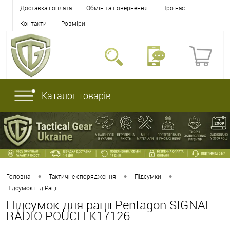
Доставка і оплата
Обмін та повернення
Про нас
Контакти
Розміри
Каталог товарів
•
•
•
Головна
Тактичне спорядження
Підсумки
Підсумок під Рації
Підсумок для рації Pentagon SIGNAL
RADIO POUCH K17126