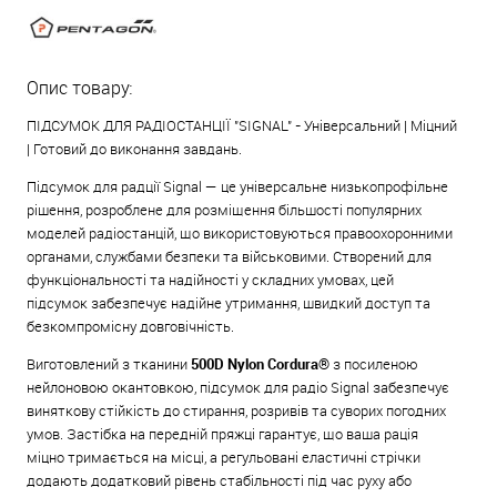
Опис товару:
ПІДСУМОК ДЛЯ РАДІОСТАНЦІЇ "SIGNAL" - Універсальний | Міцний
| Готовий до виконання завдань.
Підсумок для радції Signal — це універсальне низькопрофільне
рішення, розроблене для розміщення більшості популярних
моделей радіостанцій, що використовуються правоохоронними
органами, службами безпеки та військовими. Створений для
функціональності та надійності у складних умовах, цей
підсумок забезпечує надійне утримання, швидкий доступ та
безкомпромісну довговічність.
Виготовлений з тканини
500D Nylon Cordura®
з посиленою
нейлоновою окантовкою, підсумок для радіо Signal забезпечує
виняткову стійкість до стирання, розривів та суворих погодних
умов. Застібка на передній пряжці гарантує, що ваша рація
міцно тримається на місці, а регульовані еластичні стрічки
додають додатковий рівень стабільності під час руху або