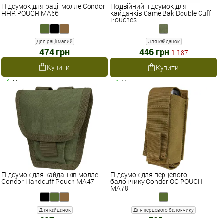
Підсумок для рації молле Condor
Подвійний підсумок для
HHR POUCH MA56
кайданків CamelBak Double Cuff
Pouches
Для рації малий
Для кайданок
474 грн
446 грн
1 187
Купити
Купити
Наявне
Наявне
Підсумок для кайданків молле
Підсумок для перцевого
Condor Handcuff Pouch MA47
балончику Condor OC POUCH
MA78
Для кайданок
Для перцевого балончику