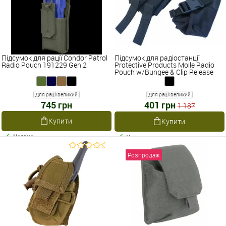
Підсумок для рації Condor Patrol
Підсумок для радіостанції
Radio Pouch 191229 Gen.2
Protective Products Molle Radio
Pouch w/Bungee & Clip Release
Для рації великий
Для рації великий
745 грн
401 грн
1 187
Купити
Купити
Наявне
Наявне
Розпродаж