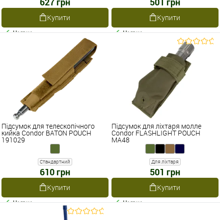
627 грн
501 грн
Купити
Купити
Наявне
Наявне
Підсумок для телескопічного
Підсумок для ліхтаря молле
кийка Condor BATON POUCH
Condor FLASHLIGHT POUCH
191029
MA48
Стандартний
Для ліхтаря
610 грн
501 грн
Купити
Купити
Наявне
Наявне