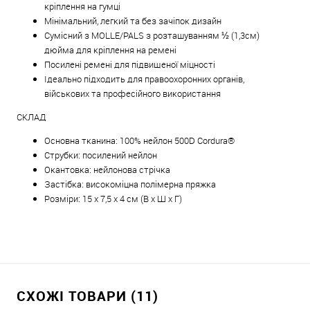
кріплення на гумці
Мінімальний, легкий та без зачіпок дизайн
Сумісний з MOLLE/PALS з розташуванням ½ (1,3см)
дюйма для кріплення на ремені
Посилені ремені для підвищеної міцності
Ідеально підходить для правоохоронних органів,
військових та професійного використання
СКЛАД
Основна тканина: 100% нейлон 500D Cordura®
Струбки: посилений нейлон
Окантовка: нейлонова стрічка
Застібка: високоміцна полімерна пряжка
Розміри: 15 x 7,5 x 4 см (В x Ш x Г)
СХОЖІ ТОВАРИ (11)