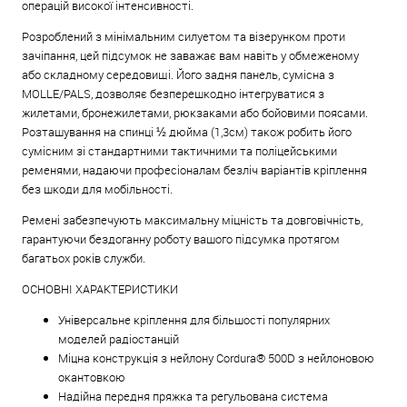
операцій високої інтенсивності.
Розроблений з мінімальним силуетом та візерунком проти
зачіпання, цей підсумок не заважає вам навіть у обмеженому
або складному середовищі. Його задня панель, сумісна з
MOLLE/PALS, дозволяє безперешкодно інтегруватися з
жилетами, бронежилетами, рюкзаками або бойовими поясами.
Розташування на спинці ½ дюйма (1,3см) також робить його
сумісним зі стандартними тактичними та поліцейськими
ременями, надаючи професіоналам безліч варіантів кріплення
без шкоди для мобільності.
Ремені забезпечують максимальну міцність та довговічність,
гарантуючи бездоганну роботу вашого підсумка протягом
багатьох років служби.
ОСНОВНІ ХАРАКТЕРИСТИКИ
Універсальне кріплення для більшості популярних
моделей радіостанцій
Міцна конструкція з нейлону Cordura® 500D з нейлоновою
окантовкою
Надійна передня пряжка та регульована система